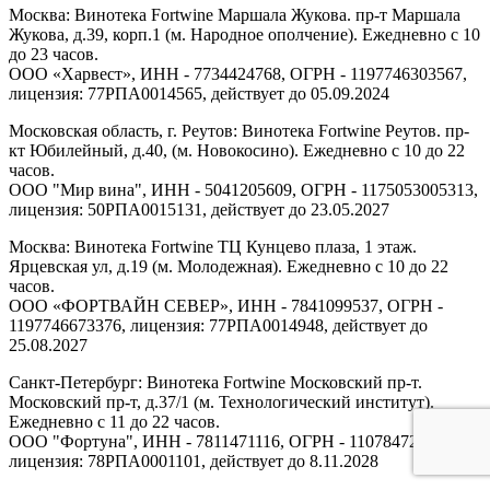
Москва: Винотека Fortwine Маршала Жукова. пр-т Маршала
Жукова, д.39, корп.1 (м. Народное ополчение). Ежедневно с 10
до 23 часов.
ООО «Харвест», ИНН - 7734424768, ОГРН - 1197746303567,
лицензия: 77РПА0014565, действует до 05.09.2024
Московская область, г. Реутов: Винотека Fortwine Реутов. пр-
кт Юбилейный, д.40, (м. Новокосино). Ежедневно с 10 до 22
часов.
ООО "Мир вина", ИНН - 5041205609, ОГРН - 1175053005313,
лицензия: 50РПА0015131, действует до 23.05.2027
Москва: Винотека Fortwine ТЦ Кунцево плаза, 1 этаж.
Ярцевская ул, д.19 (м. Молодежная). Ежедневно с 10 до 22
часов.
ООО «ФОРТВАЙН СЕВЕР», ИНН - 7841099537, ОГРН -
1197746673376, лицензия: 77РПА0014948, действует до
25.08.2027
Санкт-Петербург: Винотека Fortwine Московский пр-т.
Московский пр-т, д.37/1 (м. Технологический институт).
Ежедневно с 11 до 22 часов.
ООО "Фортуна", ИНН - 7811471116, ОГРН - 1107847277438,
лицензия: 78РПА0001101, действует до 8.11.2028