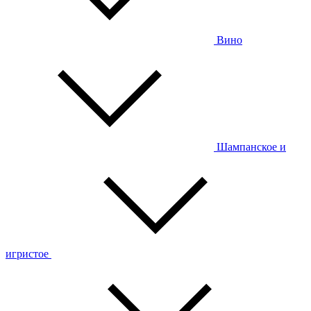
Вино
Шампанское и
игристое