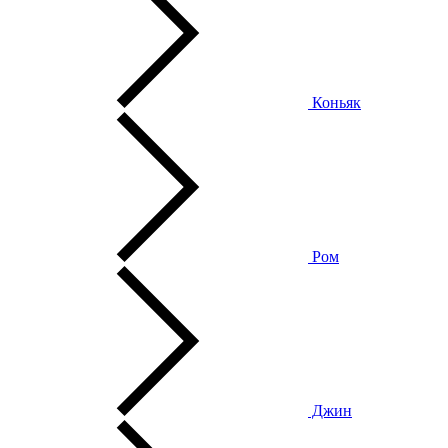
Коньяк
Ром
Джин