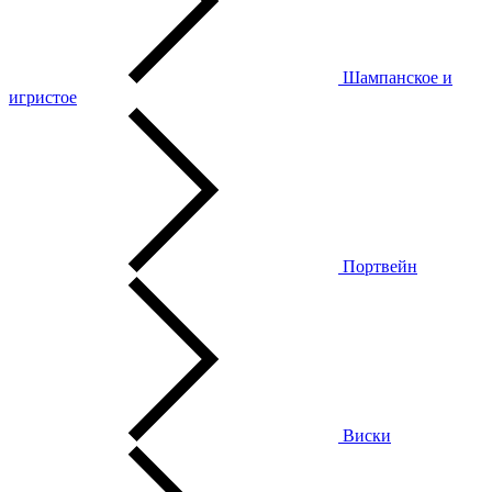
Шампанское и
игристое
Портвейн
Виски