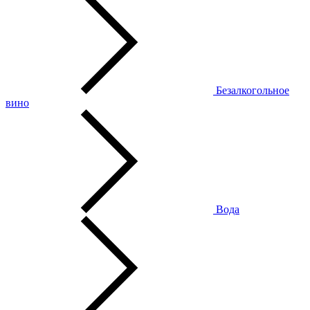
Безалкогольное
вино
Вода