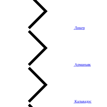
Ликер
Арманьяк
Кальвадос