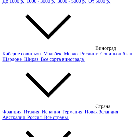
До 1000 р.
1000 - 3000 р.
3000 - 5000 р.
От 5000 р.
Виноград
Каберне совиньон
Мальбек
Мерло
Рислинг
Совиньон блан
Шардоне
Шираз
Все сорта винограда
Страна
Франция
Италия
Испания
Германия
Новая Зеландия
Австралия
Россия
Все страны