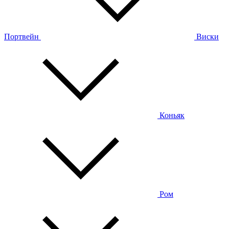
Портвейн
Виски
Коньяк
Ром