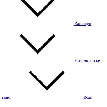
Кальвадос
Безалкогольное
вино
Вода