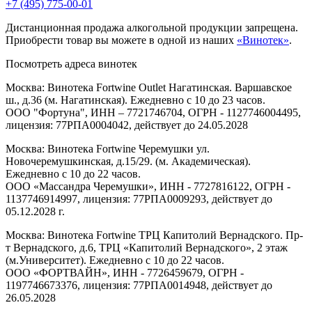
+7 (495) 775-00-01
Дистанционная продажа алкогольной продукции запрещена.
Приобрести товар вы можете в одной из наших
«Винотек»
.
Посмотреть адреса винотек
Москва: Винотека Fortwine Outlet Нагатинская. Варшавское
ш., д.36 (м. Нагатинская). Ежедневно с 10 до 23 часов.
ООО "Фортуна", ИНН – 7721746704, ОГРН - 1127746004495,
лицензия: 77РПА0004042, действует до 24.05.2028
Москва: Винотека Fortwine Черемушки ул.
Новочеремушкинская, д.15/29. (м. Академическая).
Ежедневно с 10 до 22 часов.
ООО «Массандра Черемушки», ИНН - 7727816122, ОГРН -
1137746914997, лицензия: 77РПА0009293, действует до
05.12.2028 г.
Москва: Винотека Fortwine ТРЦ Капитолий Вернадского. Пр-
т Вернадского, д.6, ТРЦ «Капитолий Вернадского», 2 этаж
(м.Университет). Ежедневно с 10 до 22 часов.
ООО «ФОРТВАЙН», ИНН - 7726459679, ОГРН -
1197746673376, лицензия: 77РПА0014948, действует до
26.05.2028