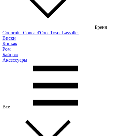
Бренд
Codorniu
Conca d'Oro
Toso
Lassalle
Виски
Коньяк
Ром
Байцзю
Аксессуары
Все