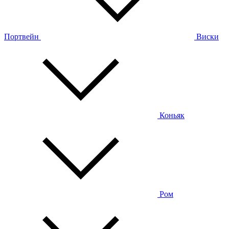
Портвейн
Виски
Коньяк
Ром