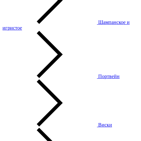
Шампанское и
игристое
Портвейн
Виски