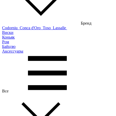
Бренд
Codorniu
Conca d'Oro
Toso
Lassalle
Виски
Коньяк
Ром
Байцзю
Аксессуары
Все