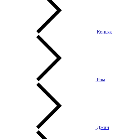
Коньяк
Ром
Джин