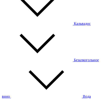
Кальвадос
Безалкогольное
вино
Вода