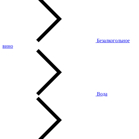
Безалкогольное
вино
Вода