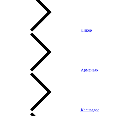
Ликер
Арманьяк
Кальвадос