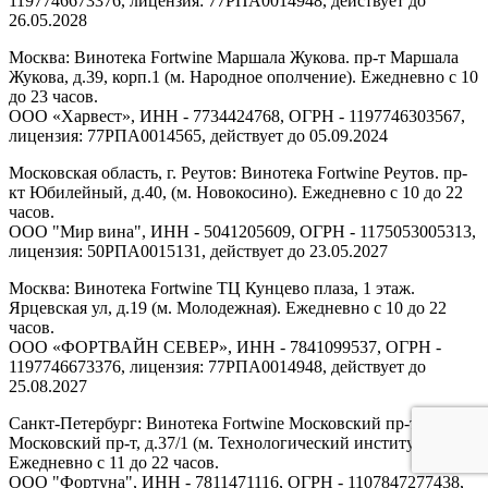
1197746673376, лицензия: 77РПА0014948, действует до
26.05.2028
Москва: Винотека Fortwine Маршала Жукова. пр-т Маршала
Жукова, д.39, корп.1 (м. Народное ополчение). Ежедневно с 10
до 23 часов.
ООО «Харвест», ИНН - 7734424768, ОГРН - 1197746303567,
лицензия: 77РПА0014565, действует до 05.09.2024
Московская область, г. Реутов: Винотека Fortwine Реутов. пр-
кт Юбилейный, д.40, (м. Новокосино). Ежедневно с 10 до 22
часов.
ООО "Мир вина", ИНН - 5041205609, ОГРН - 1175053005313,
лицензия: 50РПА0015131, действует до 23.05.2027
Москва: Винотека Fortwine ТЦ Кунцево плаза, 1 этаж.
Ярцевская ул, д.19 (м. Молодежная). Ежедневно с 10 до 22
часов.
ООО «ФОРТВАЙН СЕВЕР», ИНН - 7841099537, ОГРН -
1197746673376, лицензия: 77РПА0014948, действует до
25.08.2027
Санкт-Петербург: Винотека Fortwine Московский пр-т.
Московский пр-т, д.37/1 (м. Технологический институт).
Ежедневно с 11 до 22 часов.
ООО "Фортуна", ИНН - 7811471116, ОГРН - 1107847277438,