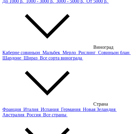
До 1000 р.
1000 - 3000 р.
3000 - 5000 р.
От 5000 р.
Виноград
Каберне совиньон
Мальбек
Мерло
Рислинг
Совиньон блан
Шардоне
Шираз
Все сорта винограда
Страна
Франция
Италия
Испания
Германия
Новая Зеландия
Австралия
Россия
Все страны