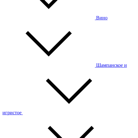
Вино
Шампанское и
игристое