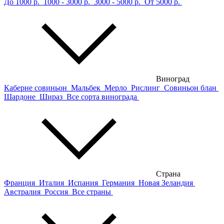
До 1000 р.
1000 - 3000 р.
3000 - 5000 р.
От 5000 р.
Виноград
Каберне совиньон
Мальбек
Мерло
Рислинг
Совиньон блан
Шардоне
Шираз
Все сорта винограда
Страна
Франция
Италия
Испания
Германия
Новая Зеландия
Австралия
Россия
Все страны