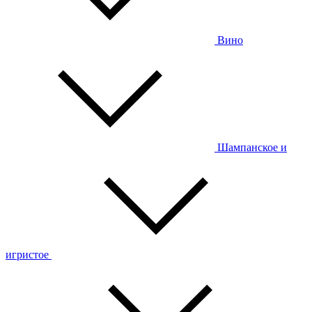
Вино
Шампанское и
игристое