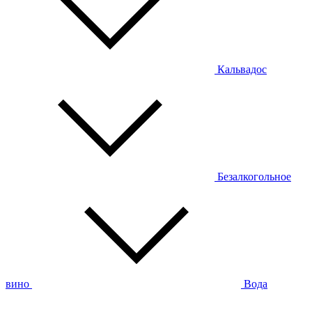
Кальвадос
Безалкогольное
вино
Вода