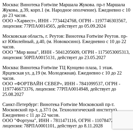
Москва: Винотека Fortwine Маршала Жукова. пр-т Маршала
Жукова, д.39, корп.1 (м. Народное ополчение). Ежедневно с 10
до 23 часов.
ООО «Харвест», ИНН - 7734424768, ОГРН - 1197746303567,
лицензия: 77РПА0014565, действует до 05.09.2024
Московская область, г. Реутов: Винотека Fortwine Реутов. пр-
кт Юбилейный, д.40, (м. Новокосино). Ежедневно с 10 до 22
часов.
ООО "Мир вина", ИНН - 5041205609, ОГРН - 1175053005313,
лицензия: 50РПА0015131, действует до 23.05.2027
Москва: Винотека Fortwine ТЦ Кунцево плаза, 1 этаж.
Ярцевская ул, д.19 (м. Молодежная). Ежедневно с 10 до 22
часов.
ООО «ФОРТВАЙН СЕВЕР», ИНН - 7841099537, ОГРН -
1197746673376, лицензия: 77РПА0014948, действует до
25.08.2027
Санкт-Петербург: Винотека Fortwine Московский пр-т.
Московский пр-т, д.37/1 (м. Технологический институт).
Ежедневно с 11 до 22 часов.
ООО "Фортуна", ИНН - 7811471116, ОГРН - 1107847277438,
лицензия: 78РПА0001101, действует до 8.11.2028