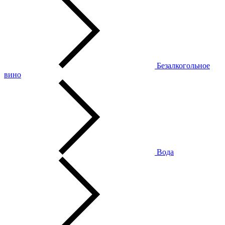
Безалкогольное
вино
Вода