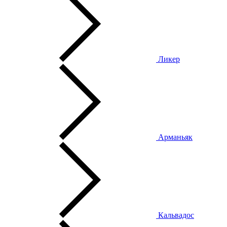
Ликер
Арманьяк
Кальвадос