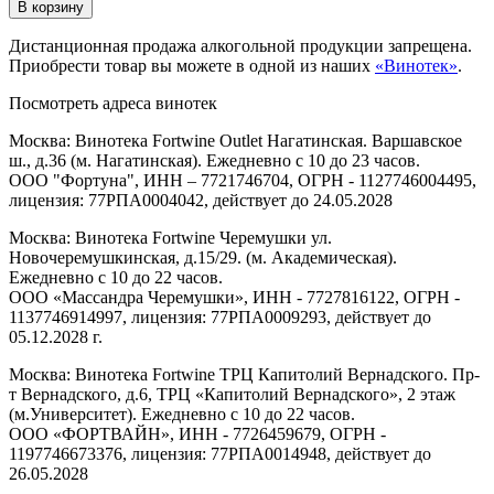
В корзину
Дистанционная продажа алкогольной продукции запрещена.
Приобрести товар вы можете в одной из наших
«Винотек»
.
Посмотреть адреса винотек
Москва: Винотека Fortwine Outlet Нагатинская. Варшавское
ш., д.36 (м. Нагатинская). Ежедневно с 10 до 23 часов.
ООО "Фортуна", ИНН – 7721746704, ОГРН - 1127746004495,
лицензия: 77РПА0004042, действует до 24.05.2028
Москва: Винотека Fortwine Черемушки ул.
Новочеремушкинская, д.15/29. (м. Академическая).
Ежедневно с 10 до 22 часов.
ООО «Массандра Черемушки», ИНН - 7727816122, ОГРН -
1137746914997, лицензия: 77РПА0009293, действует до
05.12.2028 г.
Москва: Винотека Fortwine ТРЦ Капитолий Вернадского. Пр-
т Вернадского, д.6, ТРЦ «Капитолий Вернадского», 2 этаж
(м.Университет). Ежедневно с 10 до 22 часов.
ООО «ФОРТВАЙН», ИНН - 7726459679, ОГРН -
1197746673376, лицензия: 77РПА0014948, действует до
26.05.2028