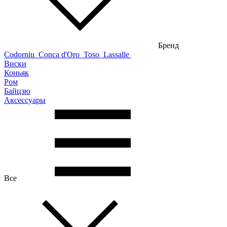
Бренд
Codorniu
Conca d'Oro
Toso
Lassalle
Виски
Коньяк
Ром
Байцзю
Аксессуары
Все