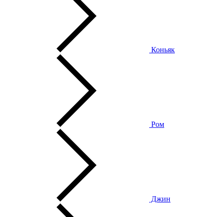
Коньяк
Ром
Джин