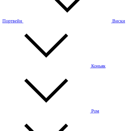
Портвейн
Виски
Коньяк
Ром