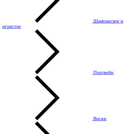
Шампанское и
игристое
Портвейн
Виски