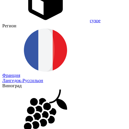
сухое
Регион
Франция
Лангедок-Руссильон
Виноград