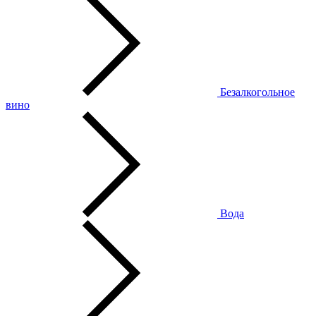
Безалкогольное
вино
Вода