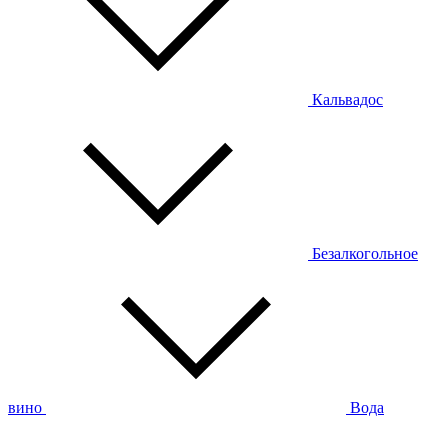
Кальвадос
Безалкогольное
вино
Вода