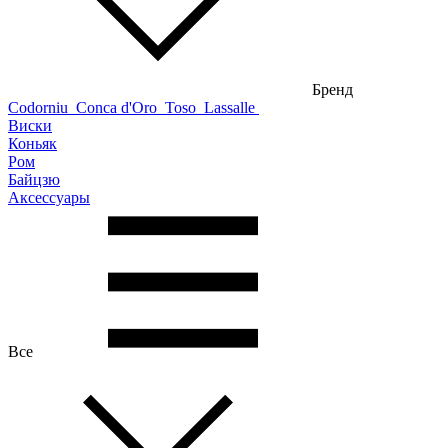
Бренд
Codorniu
Conca d'Oro
Toso
Lassalle
Виски
Коньяк
Ром
Байцзю
Аксессуары
Все