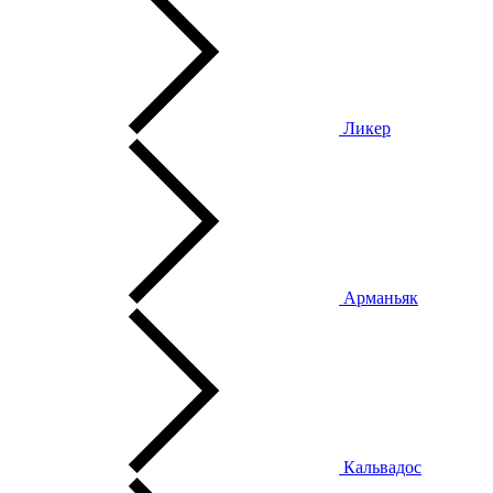
Ликер
Арманьяк
Кальвадос