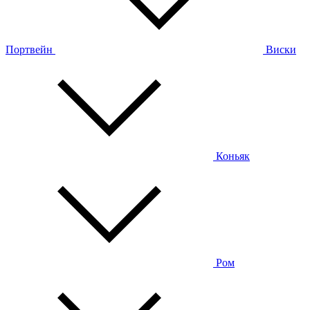
Портвейн
Виски
Коньяк
Ром