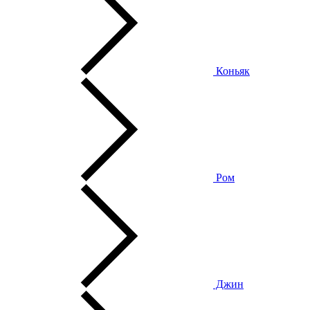
Коньяк
Ром
Джин