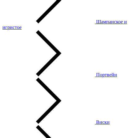
Шампанское и
игристое
Портвейн
Виски