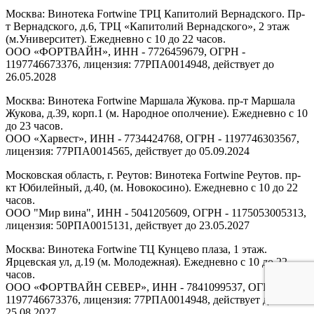
Москва: Винотека Fortwine ТРЦ Капитолий Вернадского. Пр-
т Вернадского, д.6, ТРЦ «Капитолий Вернадского», 2 этаж
(м.Университет). Ежедневно с 10 до 22 часов.
ООО «ФОРТВАЙН», ИНН - 7726459679, ОГРН -
1197746673376, лицензия: 77РПА0014948, действует до
26.05.2028
Москва: Винотека Fortwine Маршала Жукова. пр-т Маршала
Жукова, д.39, корп.1 (м. Народное ополчение). Ежедневно с 10
до 23 часов.
ООО «Харвест», ИНН - 7734424768, ОГРН - 1197746303567,
лицензия: 77РПА0014565, действует до 05.09.2024
Московская область, г. Реутов: Винотека Fortwine Реутов. пр-
кт Юбилейный, д.40, (м. Новокосино). Ежедневно с 10 до 22
часов.
ООО "Мир вина", ИНН - 5041205609, ОГРН - 1175053005313,
лицензия: 50РПА0015131, действует до 23.05.2027
Москва: Винотека Fortwine ТЦ Кунцево плаза, 1 этаж.
Ярцевская ул, д.19 (м. Молодежная). Ежедневно с 10 до 22
часов.
ООО «ФОРТВАЙН СЕВЕР», ИНН - 7841099537, ОГРН -
1197746673376, лицензия: 77РПА0014948, действует до
25.08.2027