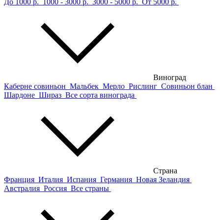
До 1000 р.
1000 - 3000 р.
3000 - 5000 р.
От 5000 р.
Виноград
Каберне совиньон
Мальбек
Мерло
Рислинг
Совиньон блан
Шардоне
Шираз
Все сорта винограда
Страна
Франция
Италия
Испания
Германия
Новая Зеландия
Австралия
Россия
Все страны