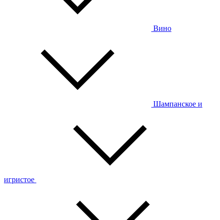
Вино
Шампанское и
игристое