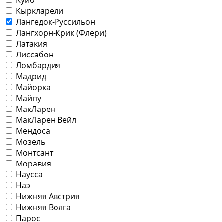
Кыркларели
Лангедок-Руссильон
Лангхорн-Крик (Флери)
Латакия
Лиссабон
Ломбардия
Мадрид
Майорка
Майпу
МакЛарен
МакЛарен Вейл
Мендоса
Мозель
Монтсант
Моравия
Наусса
Наэ
Нижняя Австрия
Нижняя Волга
Парос