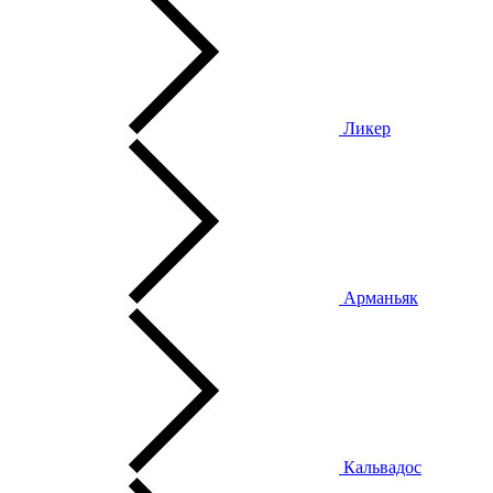
Ликер
Арманьяк
Кальвадос