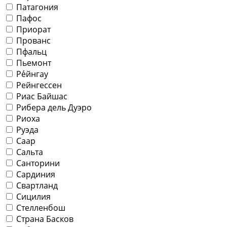
Патагония
Пафос
Приорат
Прованс
Пфальц
Пьемонт
Ре́йнгау
Рейнгессен
Риас Байшас
Рибера дель Дуэро
Риоха
Руэда
Саар
Сальта
Санторини
Сардиния
Свартланд
Сицилия
Стелленбош
Страна Басков