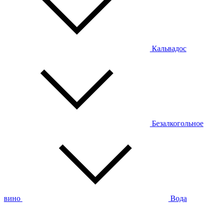
Кальвадос
Безалкогольное
вино
Вода