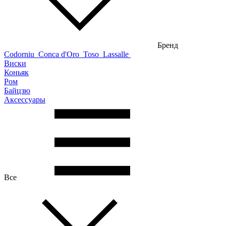
Бренд
Codorniu
Conca d'Oro
Toso
Lassalle
Виски
Коньяк
Ром
Байцзю
Аксессуары
Все