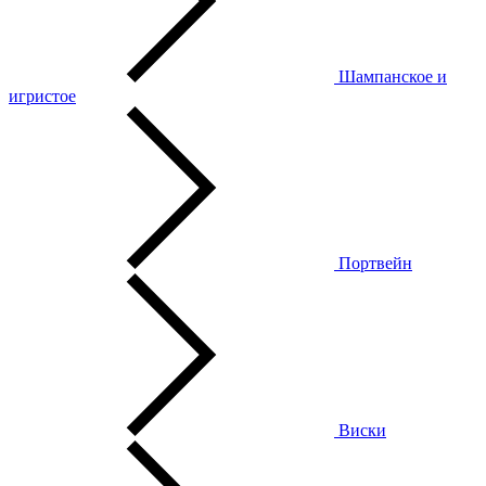
Шампанское и
игристое
Портвейн
Виски