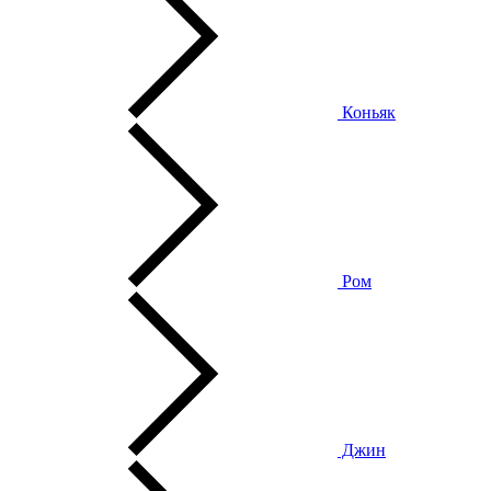
Коньяк
Ром
Джин