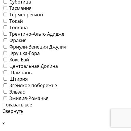
Суботица
Тасмания
Терменрегион
Токай
Тоскана
Трентино-Альто Адидже
Фракия
Фриули-Венеция Джулия
Фрушка-Гора
Хокс Бэй
Центральная Долина
Шампань
Штирия
Эгейское побережье
Эльзас
Эмилия-Романья
Показать все
Свернуть
x