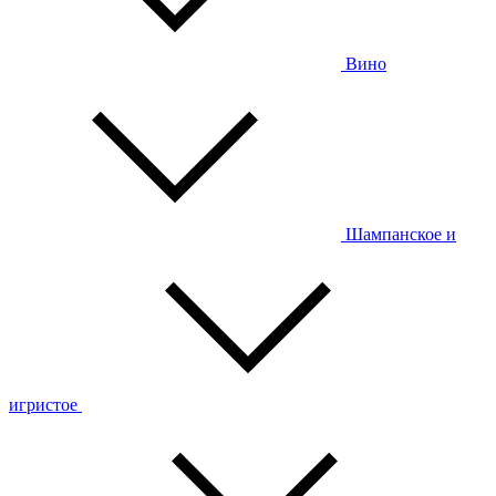
Вино
Шампанское и
игристое