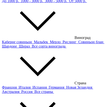
До 1000 р.
1000 - 3000 р.
3000 - 5000 р.
От 5000 р.
Виноград
Каберне совиньон
Мальбек
Мерло
Рислинг
Совиньон блан
Шардоне
Шираз
Все сорта винограда
Страна
Франция
Италия
Испания
Германия
Новая Зеландия
Австралия
Россия
Все страны