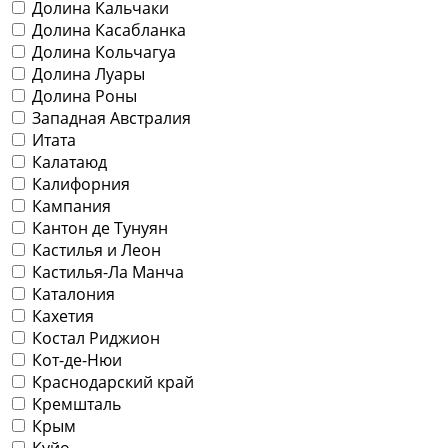
Долина Кальчаки
Долина Касабланка
Долина Кольчагуа
Долина Луары
Долина Роны
Западная Австралия
Итата
Калатаюд
Калифорния
Кампания
Кантон де Тунуян
Кастилья и Леон
Кастилья-Ла Манча
Каталония
Кахетия
Костал Риджион
Кот-де-Нюи
Краснодарский край
Кремшталь
Крым
Куйо