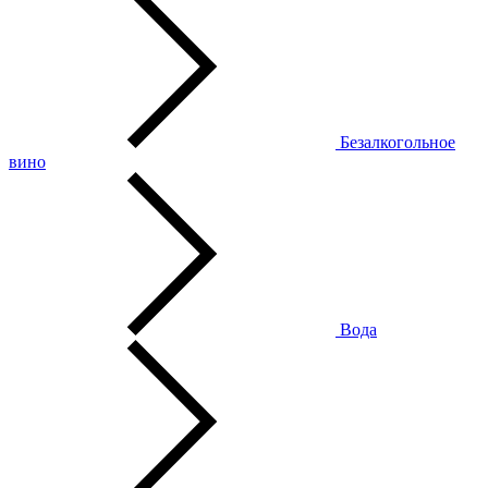
Безалкогольное
вино
Вода