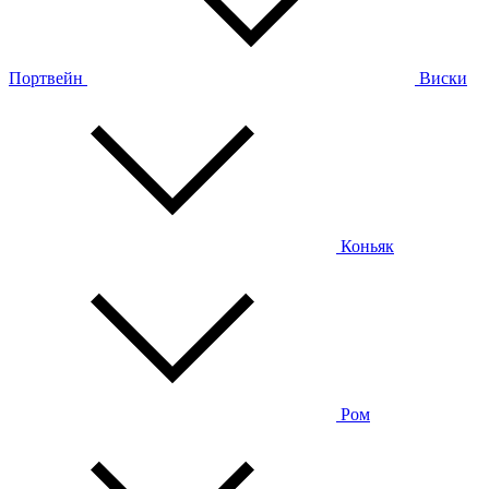
Портвейн
Виски
Коньяк
Ром