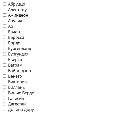
Абруццо
Алентежу
Аминдеон
Апулия
Ар
Баден
Баросса
Бордо
Бургенланд
Бургундия
Бьерсо
Ваграм
Вайоц-дзор
Венето
Виктория
Виллань
Винью Верде
Галисия
Дагестан
Долина Дору