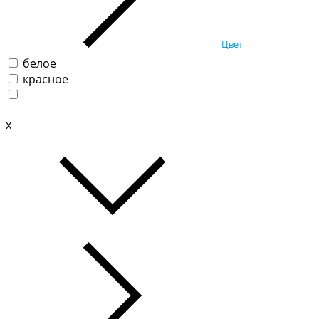
Цвет
белое
красное
x