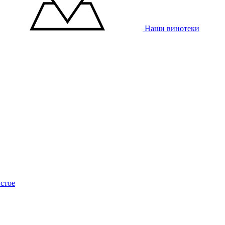
Наши винотеки
стое