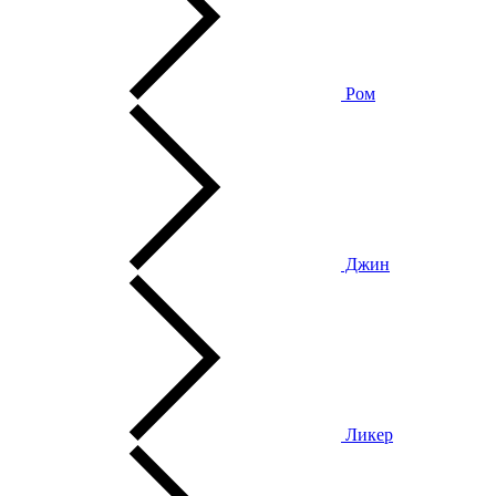
Ром
Джин
Ликер