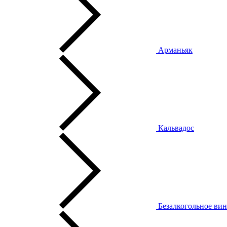
Арманьяк
Кальвадос
Безалкогольное ви