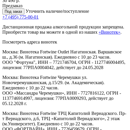
30 490 р.
Предзаказ
Уточнить наличие/поступление
Под заказ
+7 (495) 775-00-01
Дистанционная продажа алкогольной продукции запрещена.
Приобрести товар вы можете в одной из наших
«Винотек»
.
Посмотреть адреса винотек
Москва: Винотека Fortwine Outlet Нагатинская. Варшавское
ш., д.36 (м. Нагатинская). Ежедневно с 10 до 23 часов.
ООО "Фортуна", ИНН – 7721746704, ОГРН - 1127746004495,
лицензия: 77РПА0004042, действует до 24.05.2028
Москва: Винотека Fortwine Черемушки ул.
Новочеремушкинская, д.15/29. (м. Академическая).
Ежедневно с 10 до 22 часов.
ООО «Массандра Черемушки», ИНН - 7727816122, ОГРН -
1137746914997, лицензия: 77РПА0009293, действует до
05.12.2028 г.
Москва: Винотека Fortwine ТРЦ Капитолий Вернадского. Пр-
т Вернадского, д.6, ТРЦ «Капитолий Вернадского», 2 этаж
(м.Университет). Ежедневно с 10 до 22 часов.
ООО «ФОРТВАЙН», ИНН - 7726459679, ОГРН -