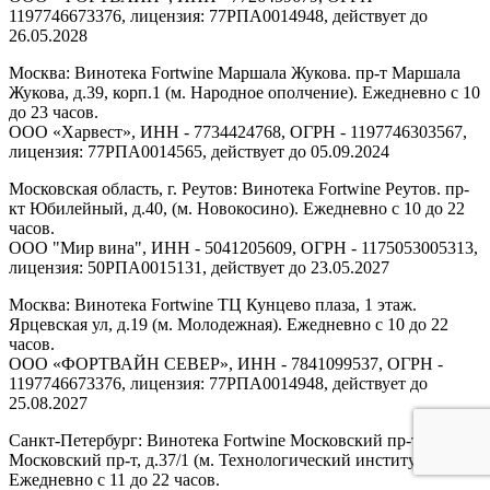
1197746673376, лицензия: 77РПА0014948, действует до
26.05.2028
Москва: Винотека Fortwine Маршала Жукова. пр-т Маршала
Жукова, д.39, корп.1 (м. Народное ополчение). Ежедневно с 10
до 23 часов.
ООО «Харвест», ИНН - 7734424768, ОГРН - 1197746303567,
лицензия: 77РПА0014565, действует до 05.09.2024
Московская область, г. Реутов: Винотека Fortwine Реутов. пр-
кт Юбилейный, д.40, (м. Новокосино). Ежедневно с 10 до 22
часов.
ООО "Мир вина", ИНН - 5041205609, ОГРН - 1175053005313,
лицензия: 50РПА0015131, действует до 23.05.2027
Москва: Винотека Fortwine ТЦ Кунцево плаза, 1 этаж.
Ярцевская ул, д.19 (м. Молодежная). Ежедневно с 10 до 22
часов.
ООО «ФОРТВАЙН СЕВЕР», ИНН - 7841099537, ОГРН -
1197746673376, лицензия: 77РПА0014948, действует до
25.08.2027
Санкт-Петербург: Винотека Fortwine Московский пр-т.
Московский пр-т, д.37/1 (м. Технологический институт).
Ежедневно с 11 до 22 часов.