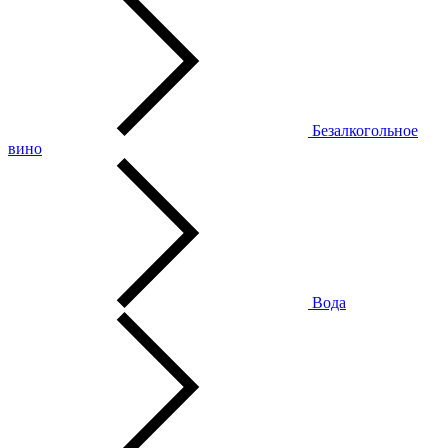
Безалкогольное
вино
Вода