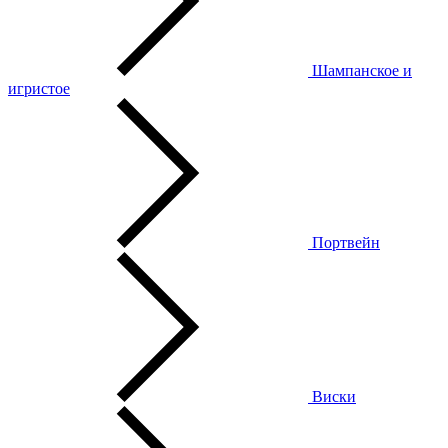
Шампанское и
игристое
Портвейн
Виски