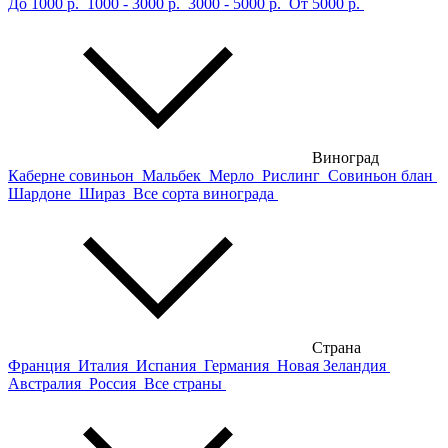
До 1000 р.
1000 - 3000 р.
3000 - 5000 р.
От 5000 р.
Виноград
Каберне совиньон
Мальбек
Мерло
Рислинг
Совиньон блан
Шардоне
Шираз
Все сорта винограда
Страна
Франция
Италия
Испания
Германия
Новая Зеландия
Австралия
Россия
Все страны