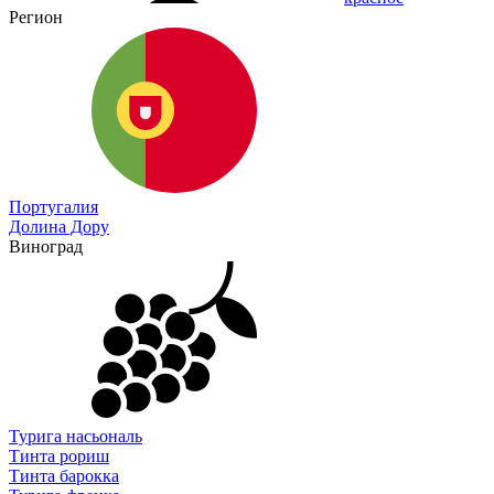
Регион
Португалия
Долина Дору
Виноград
Турига насьональ
Тинта рориш
Тинта барокка