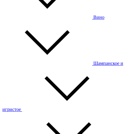
Вино
Шампанское и
игристое