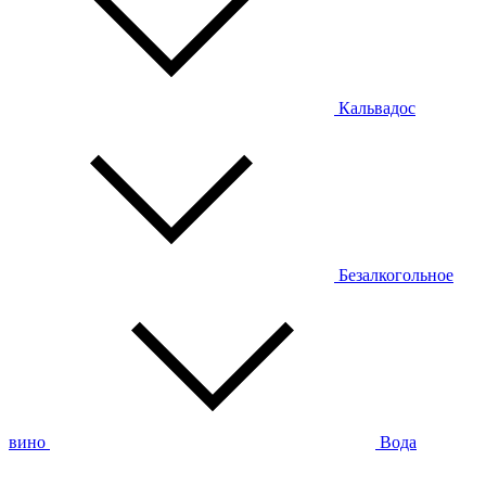
Кальвадос
Безалкогольное
вино
Вода