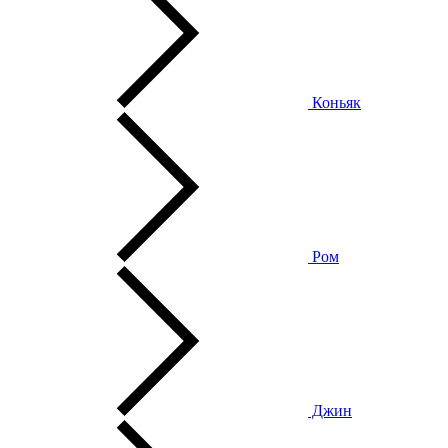
Коньяк
Ром
Джин