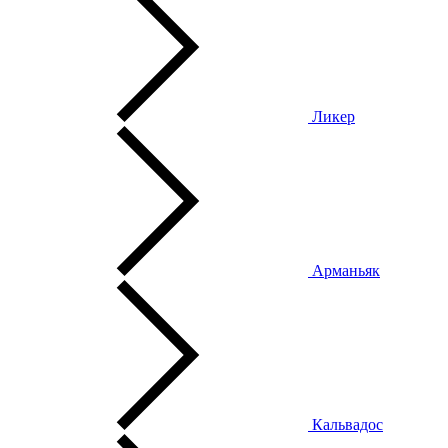
Ликер
Арманьяк
Кальвадос