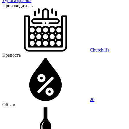
Турига франка
Производитель
Churchill's
Крепость
20
Объем