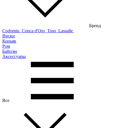
Бренд
Codorniu
Conca d'Oro
Toso
Lassalle
Виски
Коньяк
Ром
Байцзю
Аксессуары
Все