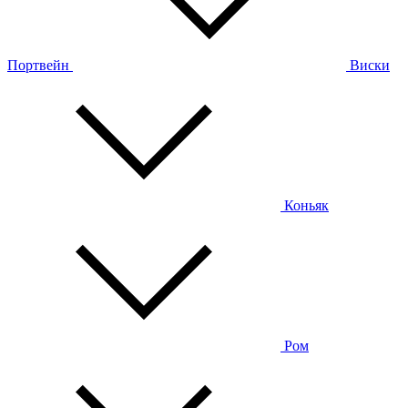
Портвейн
Виски
Коньяк
Ром