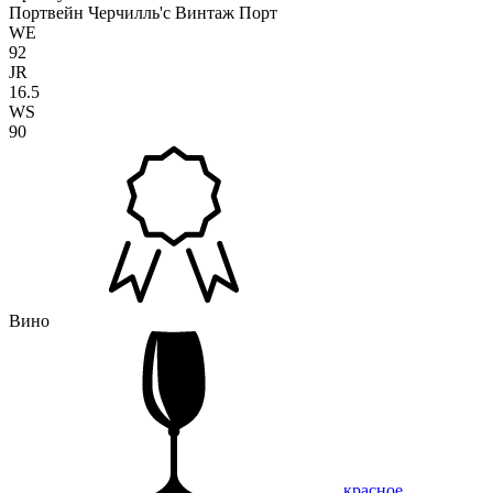
Портвейн Черчилль'c Винтаж Порт
WE
92
JR
16.5
WS
90
Вино
красное