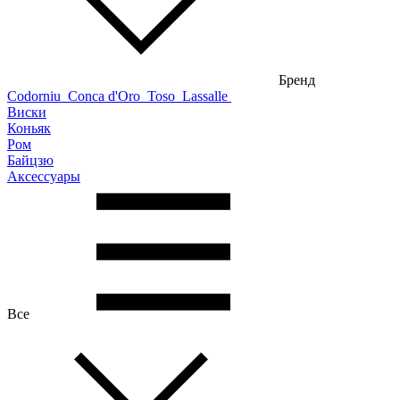
Бренд
Codorniu
Conca d'Oro
Toso
Lassalle
Виски
Коньяк
Ром
Байцзю
Аксессуары
Все