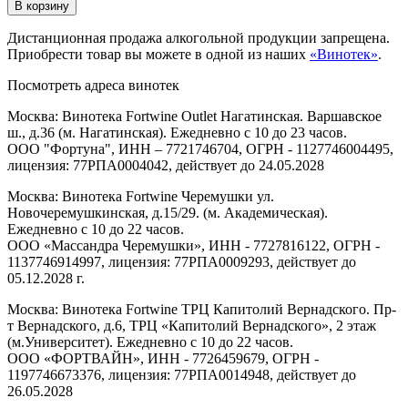
В корзину
Дистанционная продажа алкогольной продукции запрещена.
Приобрести товар вы можете в одной из наших
«Винотек»
.
Посмотреть адреса винотек
Москва: Винотека Fortwine Outlet Нагатинская. Варшавское
ш., д.36 (м. Нагатинская). Ежедневно с 10 до 23 часов.
ООО "Фортуна", ИНН – 7721746704, ОГРН - 1127746004495,
лицензия: 77РПА0004042, действует до 24.05.2028
Москва: Винотека Fortwine Черемушки ул.
Новочеремушкинская, д.15/29. (м. Академическая).
Ежедневно с 10 до 22 часов.
ООО «Массандра Черемушки», ИНН - 7727816122, ОГРН -
1137746914997, лицензия: 77РПА0009293, действует до
05.12.2028 г.
Москва: Винотека Fortwine ТРЦ Капитолий Вернадского. Пр-
т Вернадского, д.6, ТРЦ «Капитолий Вернадского», 2 этаж
(м.Университет). Ежедневно с 10 до 22 часов.
ООО «ФОРТВАЙН», ИНН - 7726459679, ОГРН -
1197746673376, лицензия: 77РПА0014948, действует до
26.05.2028