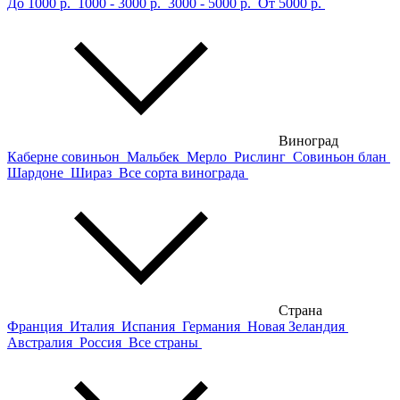
До 1000 р.
1000 - 3000 р.
3000 - 5000 р.
От 5000 р.
Виноград
Каберне совиньон
Мальбек
Мерло
Рислинг
Совиньон блан
Шардоне
Шираз
Все сорта винограда
Страна
Франция
Италия
Испания
Германия
Новая Зеландия
Австралия
Россия
Все страны