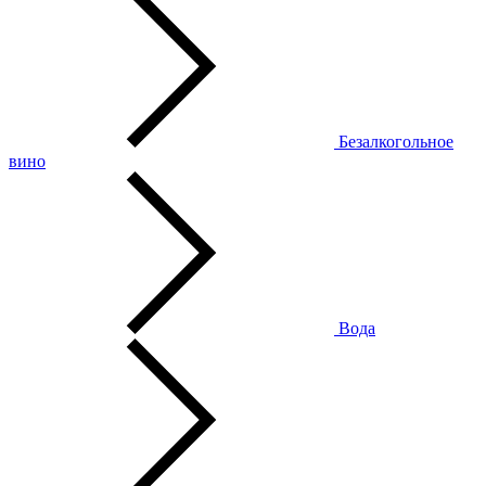
Безалкогольное
вино
Вода