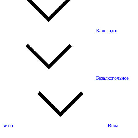
Кальвадос
Безалкогольное
вино
Вода