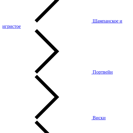
Шампанское и
игристое
Портвейн
Виски