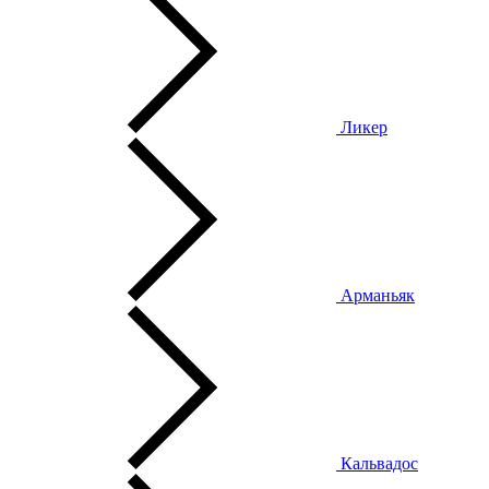
Ликер
Арманьяк
Кальвадос