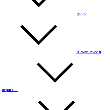
Вино
Шампанское и
игристое