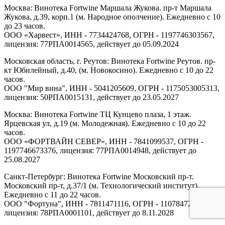
Москва: Винотека Fortwine Маршала Жукова. пр-т Маршала
Жукова, д.39, корп.1 (м. Народное ополчение). Ежедневно с 10
до 23 часов.
ООО «Харвест», ИНН - 7734424768, ОГРН - 1197746303567,
лицензия: 77РПА0014565, действует до 05.09.2024
Московская область, г. Реутов: Винотека Fortwine Реутов. пр-
кт Юбилейный, д.40, (м. Новокосино). Ежедневно с 10 до 22
часов.
ООО "Мир вина", ИНН - 5041205609, ОГРН - 1175053005313,
лицензия: 50РПА0015131, действует до 23.05.2027
Москва: Винотека Fortwine ТЦ Кунцево плаза, 1 этаж.
Ярцевская ул, д.19 (м. Молодежная). Ежедневно с 10 до 22
часов.
ООО «ФОРТВАЙН СЕВЕР», ИНН - 7841099537, ОГРН -
1197746673376, лицензия: 77РПА0014948, действует до
25.08.2027
Санкт-Петербург: Винотека Fortwine Московский пр-т.
Московский пр-т, д.37/1 (м. Технологический институт).
Ежедневно с 11 до 22 часов.
ООО "Фортуна", ИНН - 7811471116, ОГРН - 1107847277438,
лицензия: 78РПА0001101, действует до 8.11.2028