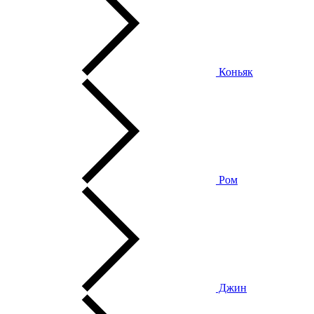
Коньяк
Ром
Джин