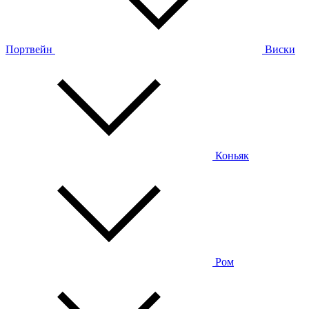
Портвейн
Виски
Коньяк
Ром