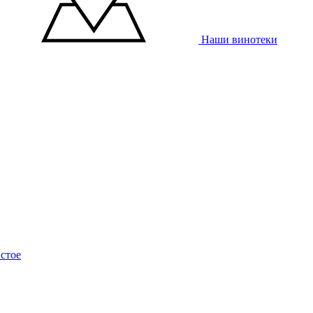
Наши винотеки
стое