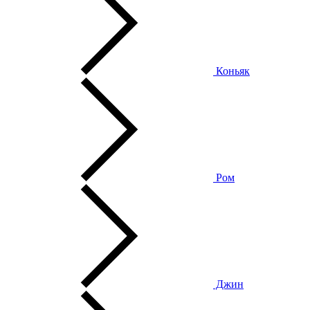
Коньяк
Ром
Джин