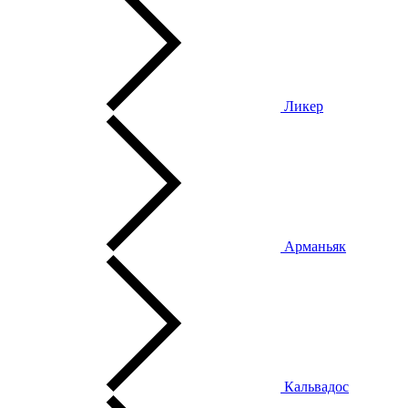
Ликер
Арманьяк
Кальвадос