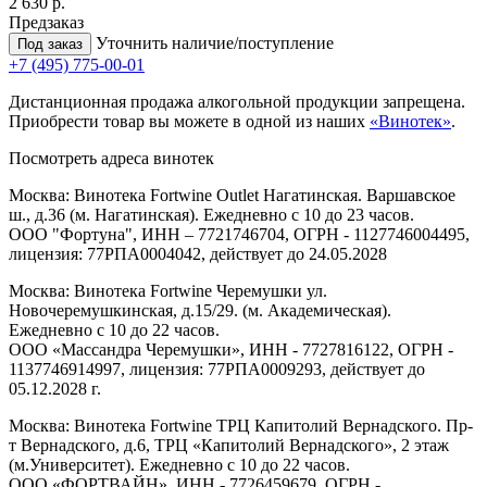
2 630 р.
Предзаказ
Уточнить наличие/поступление
Под заказ
+7 (495) 775-00-01
Дистанционная продажа алкогольной продукции запрещена.
Приобрести товар вы можете в одной из наших
«Винотек»
.
Посмотреть адреса винотек
Москва: Винотека Fortwine Outlet Нагатинская. Варшавское
ш., д.36 (м. Нагатинская). Ежедневно с 10 до 23 часов.
ООО "Фортуна", ИНН – 7721746704, ОГРН - 1127746004495,
лицензия: 77РПА0004042, действует до 24.05.2028
Москва: Винотека Fortwine Черемушки ул.
Новочеремушкинская, д.15/29. (м. Академическая).
Ежедневно с 10 до 22 часов.
ООО «Массандра Черемушки», ИНН - 7727816122, ОГРН -
1137746914997, лицензия: 77РПА0009293, действует до
05.12.2028 г.
Москва: Винотека Fortwine ТРЦ Капитолий Вернадского. Пр-
т Вернадского, д.6, ТРЦ «Капитолий Вернадского», 2 этаж
(м.Университет). Ежедневно с 10 до 22 часов.
ООО «ФОРТВАЙН», ИНН - 7726459679, ОГРН -