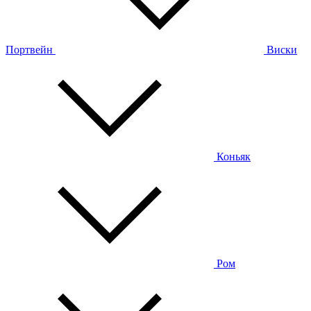
Портвейн
Виски
Коньяк
Ром