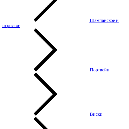
Шампанское и
игристое
Портвейн
Виски