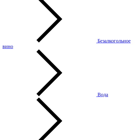
Безалкогольное
вино
Вода