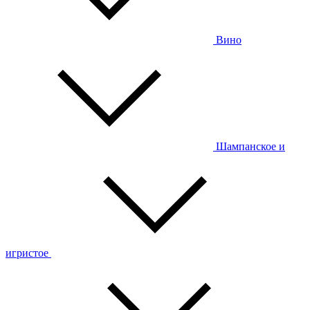
Вино
Шампанское и
игристое