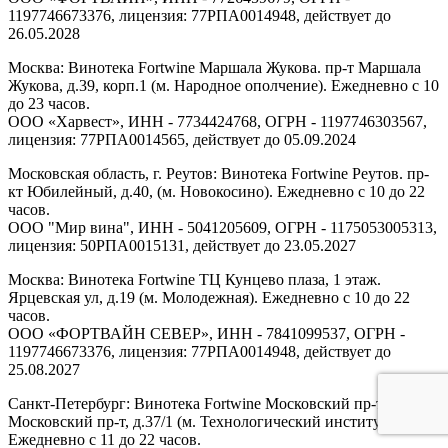
1197746673376, лицензия: 77РПА0014948, действует до
26.05.2028
Москва: Винотека Fortwine Маршала Жукова. пр-т Маршала
Жукова, д.39, корп.1 (м. Народное ополчение). Ежедневно с 10
до 23 часов.
ООО «Харвест», ИНН - 7734424768, ОГРН - 1197746303567,
лицензия: 77РПА0014565, действует до 05.09.2024
Московская область, г. Реутов: Винотека Fortwine Реутов. пр-
кт Юбилейный, д.40, (м. Новокосино). Ежедневно с 10 до 22
часов.
ООО "Мир вина", ИНН - 5041205609, ОГРН - 1175053005313,
лицензия: 50РПА0015131, действует до 23.05.2027
Москва: Винотека Fortwine ТЦ Кунцево плаза, 1 этаж.
Ярцевская ул, д.19 (м. Молодежная). Ежедневно с 10 до 22
часов.
ООО «ФОРТВАЙН СЕВЕР», ИНН - 7841099537, ОГРН -
1197746673376, лицензия: 77РПА0014948, действует до
25.08.2027
Санкт-Петербург: Винотека Fortwine Московский пр-т.
Московский пр-т, д.37/1 (м. Технологический институт).
Ежедневно с 11 до 22 часов.