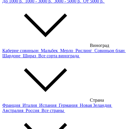
До 1000 р.
1000 - 3000 р.
3000 - 5000 р.
От 5000 р.
Виноград
Каберне совиньон
Мальбек
Мерло
Рислинг
Совиньон блан
Шардоне
Шираз
Все сорта винограда
Страна
Франция
Италия
Испания
Германия
Новая Зеландия
Австралия
Россия
Все страны