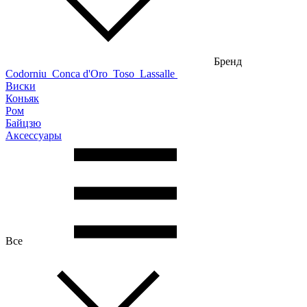
Бренд
Codorniu
Conca d'Oro
Toso
Lassalle
Виски
Коньяк
Ром
Байцзю
Аксессуары
Все