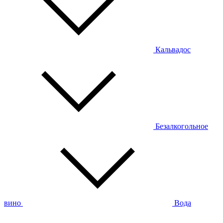
Кальвадос
Безалкогольное
вино
Вода