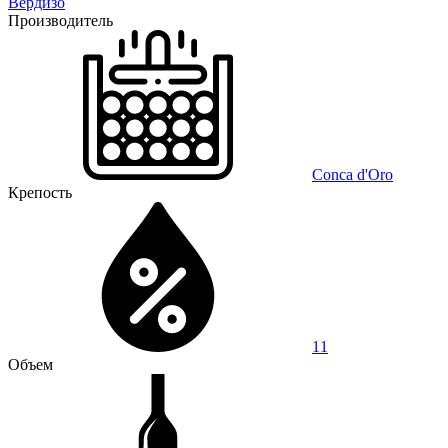
Вердизо
Производитель
Conca d'Oro
Крепость
11
Объем