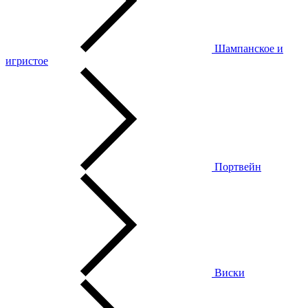
Шампанское и
игристое
Портвейн
Виски