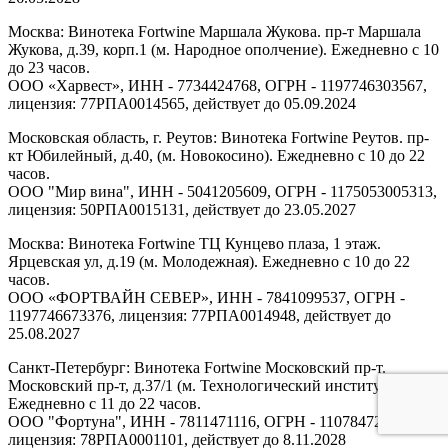
Москва: Винотека Fortwine Маршала Жукова. пр-т Маршала
Жукова, д.39, корп.1 (м. Народное ополчение). Ежедневно с 10
до 23 часов.
ООО «Харвест», ИНН - 7734424768, ОГРН - 1197746303567,
лицензия: 77РПА0014565, действует до 05.09.2024
Московская область, г. Реутов: Винотека Fortwine Реутов. пр-
кт Юбилейный, д.40, (м. Новокосино). Ежедневно с 10 до 22
часов.
ООО "Мир вина", ИНН - 5041205609, ОГРН - 1175053005313,
лицензия: 50РПА0015131, действует до 23.05.2027
Москва: Винотека Fortwine ТЦ Кунцево плаза, 1 этаж.
Ярцевская ул, д.19 (м. Молодежная). Ежедневно с 10 до 22
часов.
ООО «ФОРТВАЙН СЕВЕР», ИНН - 7841099537, ОГРН -
1197746673376, лицензия: 77РПА0014948, действует до
25.08.2027
Санкт-Петербург: Винотека Fortwine Московский пр-т.
Московский пр-т, д.37/1 (м. Технологический институт).
Ежедневно с 11 до 22 часов.
ООО "Фортуна", ИНН - 7811471116, ОГРН - 1107847277438,
лицензия: 78РПА0001101, действует до 8.11.2028