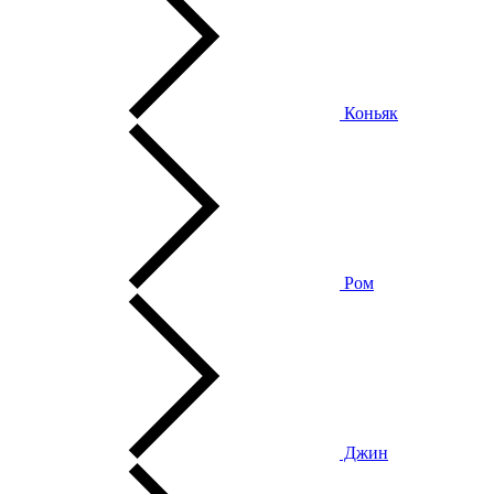
Коньяк
Ром
Джин