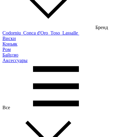
Бренд
Codorniu
Conca d'Oro
Toso
Lassalle
Виски
Коньяк
Ром
Байцзю
Аксессуары
Все