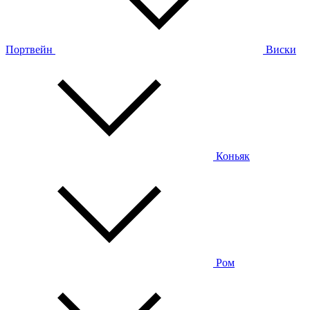
Портвейн
Виски
Коньяк
Ром