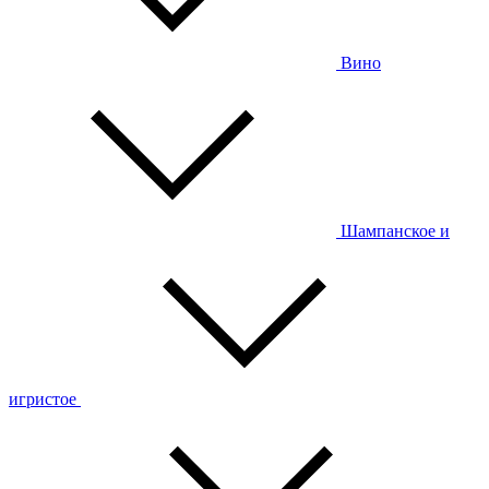
Вино
Шампанское и
игристое