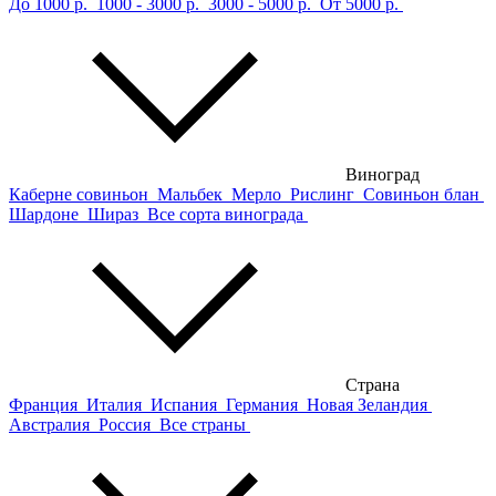
До 1000 р.
1000 - 3000 р.
3000 - 5000 р.
От 5000 р.
Виноград
Каберне совиньон
Мальбек
Мерло
Рислинг
Совиньон блан
Шардоне
Шираз
Все сорта винограда
Страна
Франция
Италия
Испания
Германия
Новая Зеландия
Австралия
Россия
Все страны