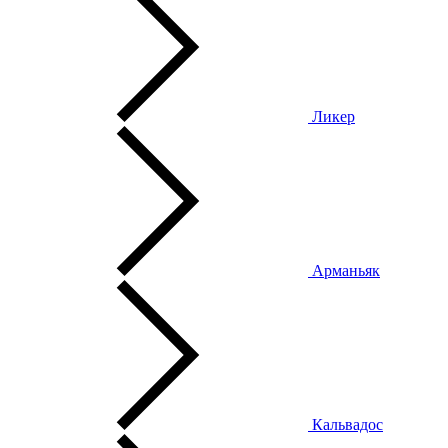
Ликер
Арманьяк
Кальвадос