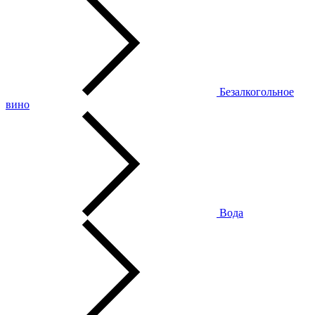
Безалкогольное
вино
Вода