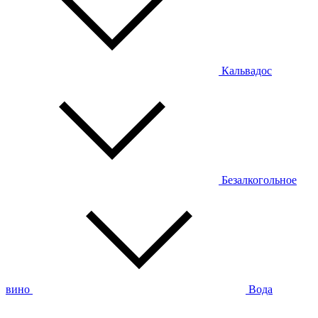
Кальвадос
Безалкогольное
вино
Вода