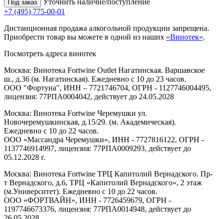
Уточнить наличие/поступление
Под заказ
+7 (495) 775-00-01
Дистанционная продажа алкогольной продукции запрещена.
Приобрести товар вы можете в одной из наших
«Винотек»
.
Посмотреть адреса винотек
Москва: Винотека Fortwine Outlet Нагатинская. Варшавское
ш., д.36 (м. Нагатинская). Ежедневно с 10 до 23 часов.
ООО "Фортуна", ИНН – 7721746704, ОГРН - 1127746004495,
лицензия: 77РПА0004042, действует до 24.05.2028
Москва: Винотека Fortwine Черемушки ул.
Новочеремушкинская, д.15/29. (м. Академическая).
Ежедневно с 10 до 22 часов.
ООО «Массандра Черемушки», ИНН - 7727816122, ОГРН -
1137746914997, лицензия: 77РПА0009293, действует до
05.12.2028 г.
Москва: Винотека Fortwine ТРЦ Капитолий Вернадского. Пр-
т Вернадского, д.6, ТРЦ «Капитолий Вернадского», 2 этаж
(м.Университет). Ежедневно с 10 до 22 часов.
ООО «ФОРТВАЙН», ИНН - 7726459679, ОГРН -
1197746673376, лицензия: 77РПА0014948, действует до
26.05.2028