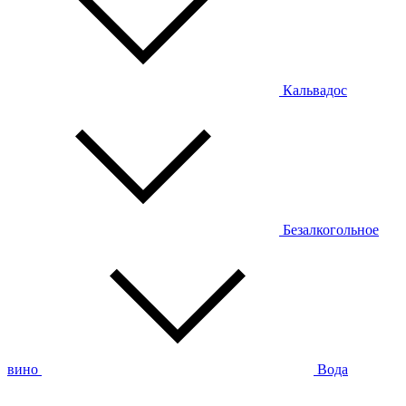
Кальвадос
Безалкогольное
вино
Вода