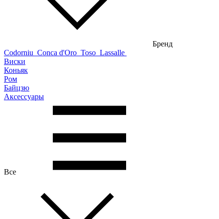
Бренд
Codorniu
Conca d'Oro
Toso
Lassalle
Виски
Коньяк
Ром
Байцзю
Аксессуары
Все