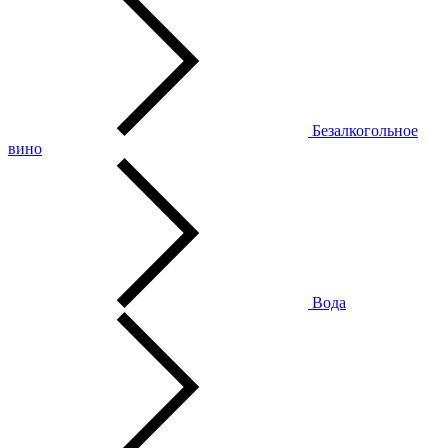
Безалкогольное
вино
Вода