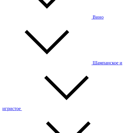
Вино
Шампанское и
игристое