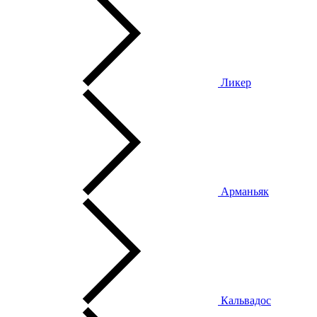
Ликер
Арманьяк
Кальвадос