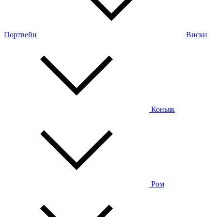
Портвейн
Виски
Коньяк
Ром