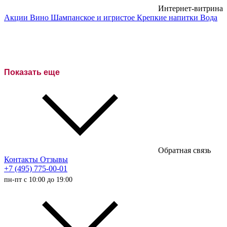
Интернет-витрина
Акции
Вино
Шампанское и игристое
Крепкие напитки
Вода
Белые вина
Красные вина
Розовое вино
Показать еще
Сухие вина
Полусухие вина
Полусладкие вина
Сладкие вина
Обратная связь
Австралийские вина
Контакты
Отзывы
+7 (495) 775-00-01
Итальянские вина
пн-пт с 10:00 до 19:00
Испанские вина
Немецкие вина
Австрийские вина