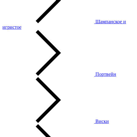
Шампанское и
игристое
Портвейн
Виски