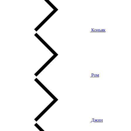
Коньяк
Ром
Джин