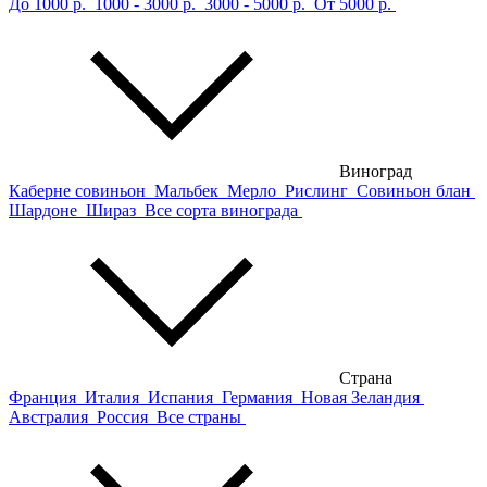
До 1000 р.
1000 - 3000 р.
3000 - 5000 р.
От 5000 р.
Виноград
Каберне совиньон
Мальбек
Мерло
Рислинг
Совиньон блан
Шардоне
Шираз
Все сорта винограда
Страна
Франция
Италия
Испания
Германия
Новая Зеландия
Австралия
Россия
Все страны