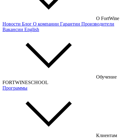
Французские вина
Российские вина
О FortWine
Новости
Блог
О компании
Гарантии
Производители
Чилийские вина
Вакансии
English
Турецкие вина
Португальские вина
Аргентинские вина
Венгерские вина
Обучение
Кипрские вина
FORTWINESCHOOL
Программы
Армянские вина
Американские вина
Грузинские вина
Сербские вина
Чешские вина
Клиентам