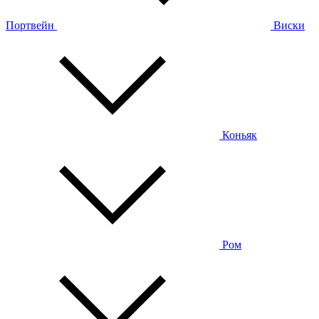
Портвейн
Виски
Коньяк
Ром