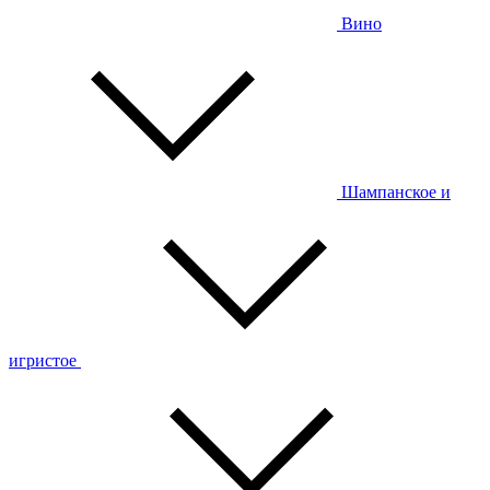
Вино
Шампанское и
игристое