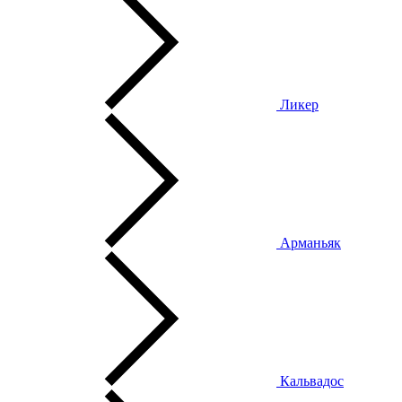
Ликер
Арманьяк
Кальвадос