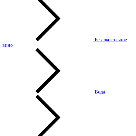
Безалкогольное
вино
Вода