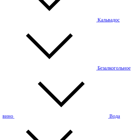
Кальвадос
Безалкогольное
вино
Вода