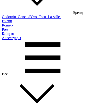
Бренд
Codorniu
Conca d'Oro
Toso
Lassalle
Виски
Коньяк
Ром
Байцзю
Аксессуары
Все