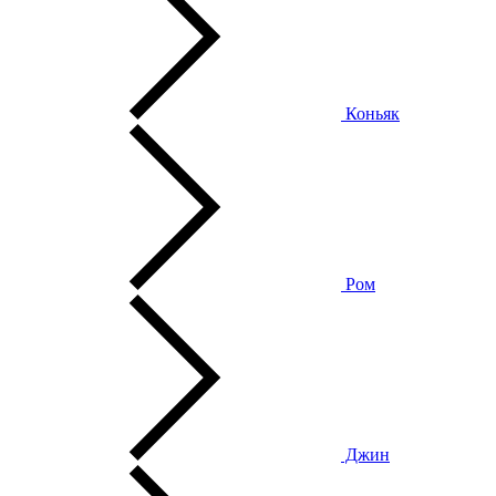
Коньяк
Ром
Джин