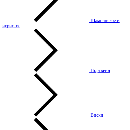
Шампанское и
игристое
Портвейн
Виски