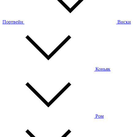
Портвейн
Виски
Коньяк
Ром