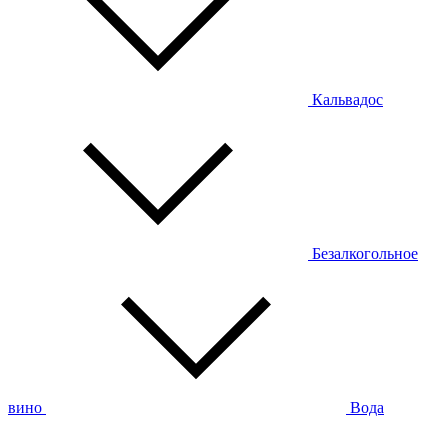
Кальвадос
Безалкогольное
вино
Вода