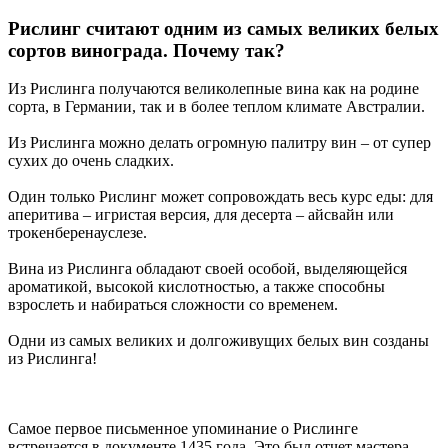
Рислинг считают одним из самых великих белых
сортов винограда. Почему так?
Из Рислинга получаются великолепные вина как на родине
сорта, в Германии, так и в более теплом климате Австралии.
Из Рислинга можно делать огромную палитру вин – от супер
сухих до очень сладких.
Один только Рислинг может сопровождать весь курс еды: для
аперитива – игристая версия, для десерта – айсвайн или
трокенберенауслезе.
Вина из Рислинга обладают своей особой, выделяющейся
ароматикой, высокой кислотностью, а также способны
взрослеть и набираться сложности со временем.
Одни из самых великих и долгоживущих белых вин созданы
из Рислинга!
Самое первое письменное упоминание о Рислинге
встречается в документе 1435 года. Это был отчет мастера