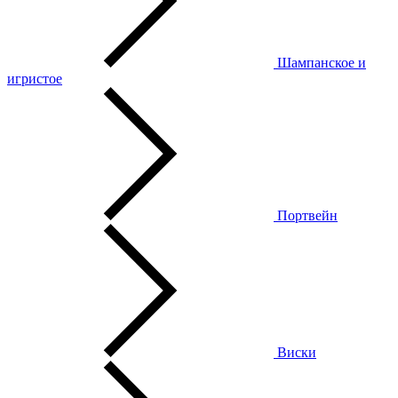
Шампанское и
игристое
Портвейн
Виски