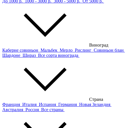
До 1000 р.
1000 - 3000 р.
3000 - 5000 р.
От 5000 р.
Виноград
Каберне совиньон
Мальбек
Мерло
Рислинг
Совиньон блан
Шардоне
Шираз
Все сорта винограда
Страна
Франция
Италия
Испания
Германия
Новая Зеландия
Австралия
Россия
Все страны