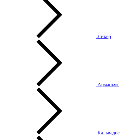
Ликер
Арманьяк
Кальвадос