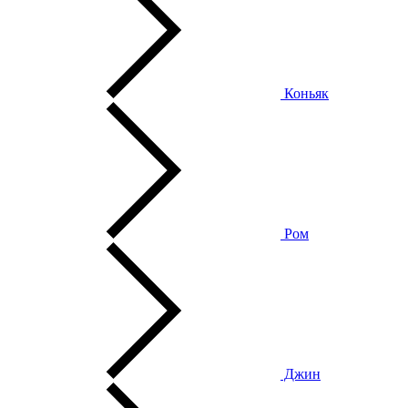
Коньяк
Ром
Джин