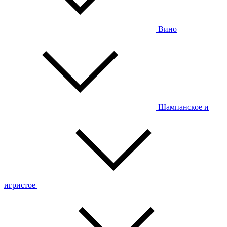
Вино
Шампанское и
игристое