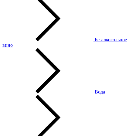
Безалкогольное
вино
Вода