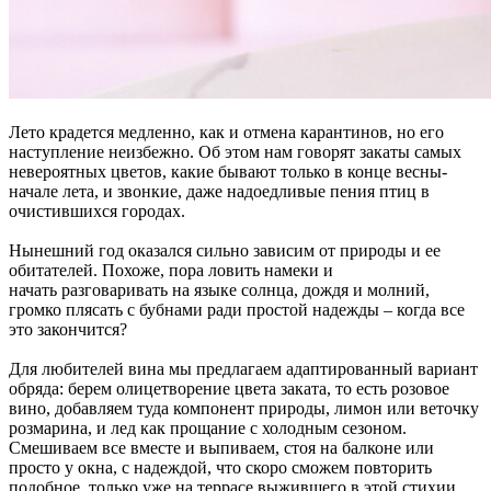
Лето крадется медленно, как и отмена карантинов, но его
наступление неизбежно. Об этом нам говорят закаты самых
невероятных цветов, какие бывают только в конце весны-
начале лета, и звонкие, даже надоедливые пения птиц в
очистившихся городах.
Нынешний год оказался сильно зависим от природы и ее
обитателей. Похоже, пора ловить намеки и
начать разговаривать на языке солнца, дождя и молний,
громко плясать с бубнами ради простой надежды – когда все
это закончится?
Для любителей вина мы предлагаем адаптированный вариант
обряда: берем олицетворение цвета заката, то есть розовое
вино, добавляем туда компонент природы, лимон или веточку
розмарина, и лед как прощание с холодным сезоном.
Смешиваем все вместе и выпиваем, стоя на балконе или
просто у окна, с надеждой, что скоро сможем повторить
подобное, только уже на террасе выжившего в этой стихии