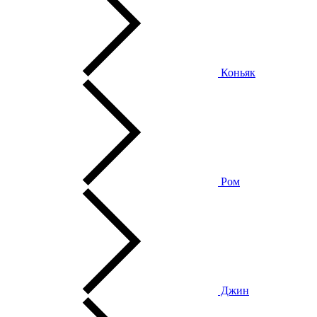
Коньяк
Ром
Джин