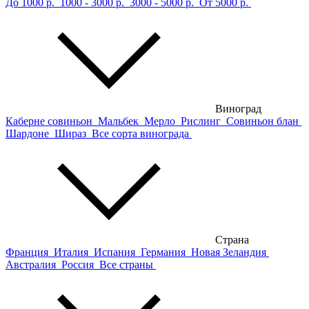
До 1000 р.
1000 - 3000 р.
3000 - 5000 р.
От 5000 р.
Виноград
Каберне совиньон
Мальбек
Мерло
Рислинг
Совиньон блан
Шардоне
Шираз
Все сорта винограда
Страна
Франция
Италия
Испания
Германия
Новая Зеландия
Австралия
Россия
Все страны