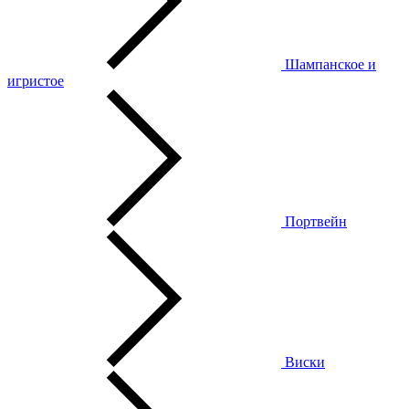
Шампанское и
игристое
Портвейн
Виски