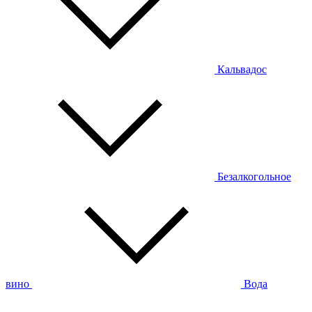
Кальвадос
Безалкогольное
вино
Вода