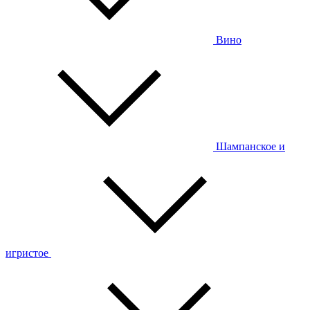
Вино
Шампанское и
игристое