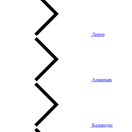
Ликер
Арманьяк
Кальвадос