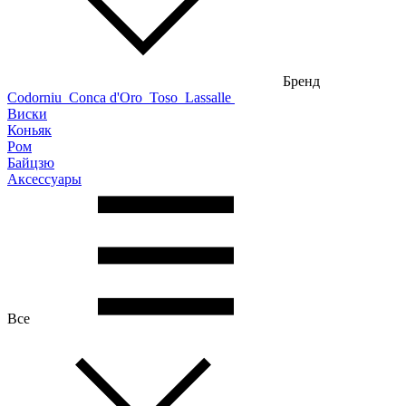
Бренд
Codorniu
Conca d'Oro
Toso
Lassalle
Виски
Коньяк
Ром
Байцзю
Аксессуары
Все