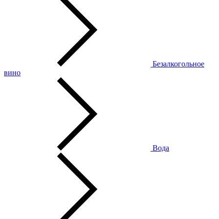
Безалкогольное
вино
Вода