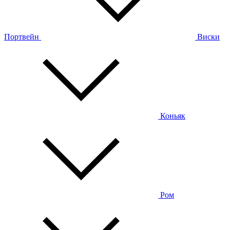
Портвейн
Виски
Коньяк
Ром