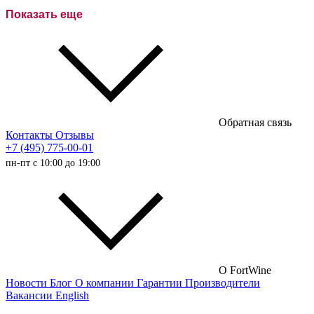
Розовое вино
Показать еще
Сухие вина
Полусухие вина
Полусладкие вина
Сладкие вина
Обратная связь
Австралийские вина
Контакты
Отзывы
+7 (495) 775-00-01
Итальянские вина
пн-пт с 10:00 до 19:00
Испанские вина
Немецкие вина
Австрийские вина
Французские вина
Российские вина
О FortWine
Новости
Блог
О компании
Гарантии
Производители
Чилийские вина
Вакансии
English