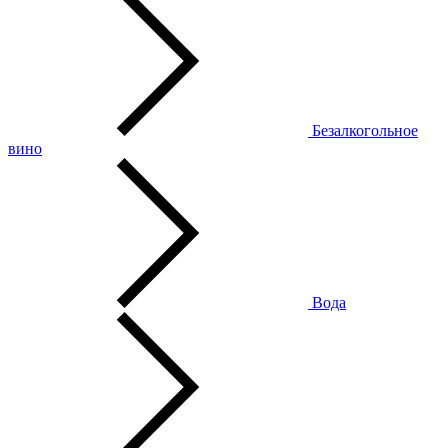
Безалкогольное
вино
Вода