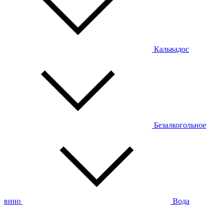
Кальвадос
Безалкогольное
вино
Вода