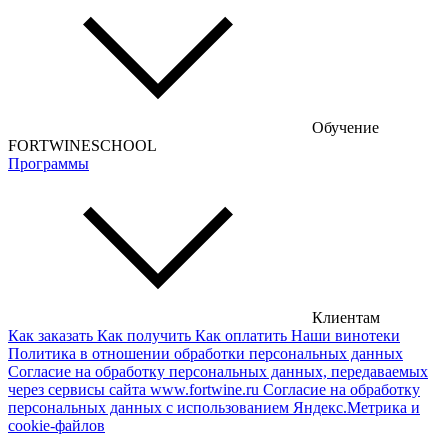
Турецкие вина
Португальские вина
Аргентинские вина
Венгерские вина
Обучение
Кипрские вина
FORTWINESCHOOL
Программы
Армянские вина
Американские вина
Грузинские вина
Сербские вина
Чешские вина
Клиентам
Как заказать
Как получить
Как оплатить
Наши винотеки
Сирийские вина
Политика в отношении обработки персональных данных
Согласие на обработку персональных данных, передаваемых
через сервисы сайта www.fortwine.ru
Согласие на обработку
персональных данных с использованием Яндекс.Метрика и
cookie-файлов