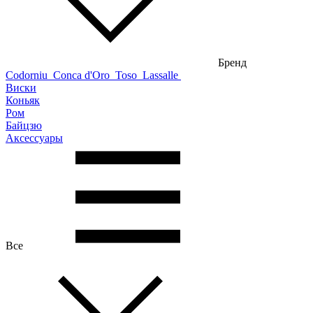
Бренд
Codorniu
Conca d'Oro
Toso
Lassalle
Виски
Коньяк
Ром
Байцзю
Аксессуары
Все