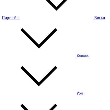
Портвейн
Виски
Коньяк
Ром