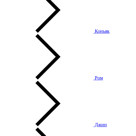
Коньяк
Ром
Джин