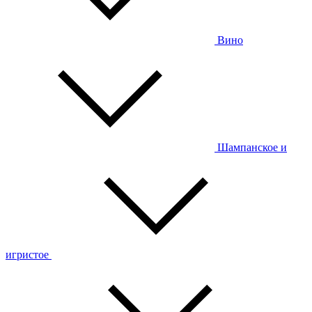
Вино
Шампанское и
игристое