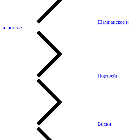
Шампанское и
игристое
Портвейн
Виски