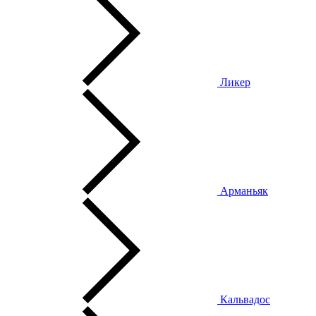
Ликер
Арманьяк
Кальвадос