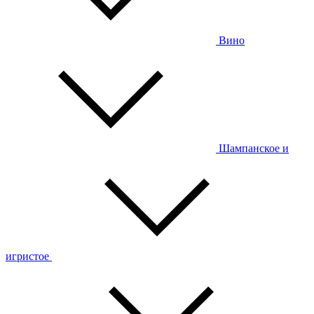
Вино
Шампанское и
игристое