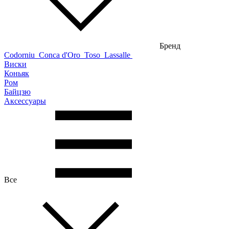
Бренд
Codorniu
Conca d'Oro
Toso
Lassalle
Виски
Коньяк
Ром
Байцзю
Аксессуары
Все