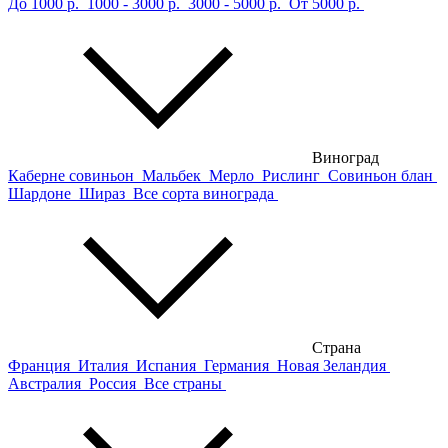
До 1000 р.
1000 - 3000 р.
3000 - 5000 р.
От 5000 р.
Виноград
Каберне совиньон
Мальбек
Мерло
Рислинг
Совиньон блан
Шардоне
Шираз
Все сорта винограда
Страна
Франция
Италия
Испания
Германия
Новая Зеландия
Австралия
Россия
Все страны