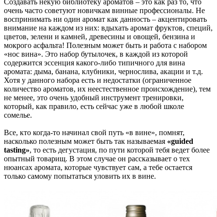
Создавать некую библиотеку ароматов – это как раз то, что
очень часто советуют новичкам винные профессионалы. Не
воспринимать ни один аромат как данность – акцентировать
внимание на каждом из них: вдыхать аромат фруктов, специй,
цветов, зелени и камней, древесины и овощей, бензина и
мокрого асфальта! Полезным может быть и работа с набором
«нос вина». Это набор бутылочек, в каждой из которой
содержится эссенция какого-либо типичного для вина
аромата: дыма, банана, клубники, чернослива, акации и т.д.
Хотя у данного набора есть и недостатки (ограниченное
количество ароматов, их неестественное происхождение), тем
не менее, это очень удобный инструмент тренировки,
который, как правило, есть сейчас уже в любой школе
сомелье.
Все, кто когда-то начинал свой путь «в вине», помнят,
насколько полезным может быть так называемая
«guided
tasting»
, то есть дегустация, по пути которой тебя ведет более
опытный товарищ. В этом случае он рассказывает о тех
нюансах аромата, которые чувствует сам, а тебе остается
только самому попытаться уловить их в вине.