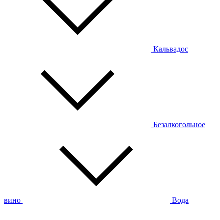
Кальвадос
Безалкогольное
вино
Вода