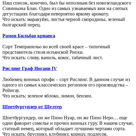
Наш список, конечно, был бы неполным без новозеландского
Совиньона Блан. Одно из самых узнаваемых вин на слепых
дегустациях благодаря невероятно яркому аромату.
Что искать: маракуйю, листья черной смородины, зеленый
болгарский перец.
Рамон Бильбао крианса
Сорт Темпранильо во всей своей красе – типичный
представитель стиля испанской Риохи.
Что искать: сливу, ваниль, кокос, табачный лист.
Рислинг Граф Иоганн IV
Любимец винных профи – сорт Рислинг. В данном случае из
одного из самых классических регионов его производства –
Рейнгау.
Что искать: зеленое яблоко, лимон, бензин.
Шпетбургундер от Шелтер
Шпетбургундер, он же Пино Нуар, он же Пино Неро… еще
один фаворит сомелье и прочих винных гуру. В нашем случае,
статный немец, который обладает лучшими чертами сорта.
Что искать: бруснику, клубнику, корицу, подлесок.