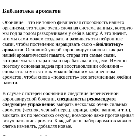
Библиотека ароматов
Обоняние – это не только физическая способность нашего
организма, это также очень сложная система данных, которую
мы год за годом разворачиваем у себя в мозгу. А это значит,
что мы сами можем создавать и развивать эти нейронные
связи, чтобы постепенно наращивать свою
«библиотеку»
ароматов
. Основной ущерб коронавирус наносит как раз
нашей ароматической памяти, стирая эти самые связи,
которые мы так старательно нарабатывали годами. Именно
поэтому основная задача при восстановлении обоняния –
снова столкнуться с как можно бóльшим количеством
ароматов, чтобы снова «подсветить» все затемненные ячейки
памяти.
В случае с потерей обоняния в следствие перенесенной
коронавирусной болезни,
специалисты рекомендуют
следующее упражнение
: выбрать несколько очень сильных
ароматов (чеснок, черный перец, корица, кофе, ваниль и т.п.),
вдыхать их по несколько секунд, возможно даже проговаривая
вслух название аромата. Каждый день набор ароматов можно
слегка изменять, добавляя новые.