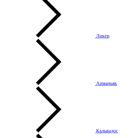
Ликер
Арманьяк
Кальвадос