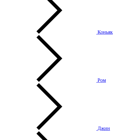
Коньяк
Ром
Джин