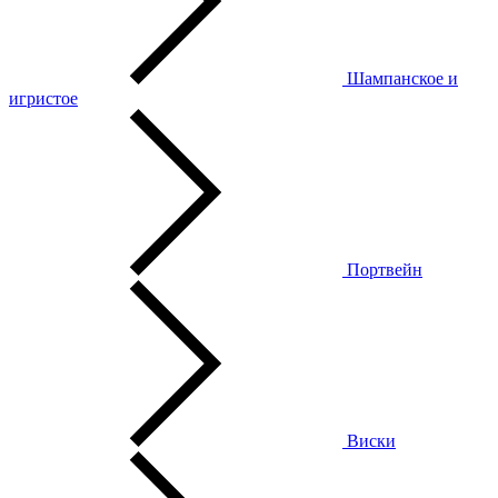
Шампанское и
игристое
Портвейн
Виски