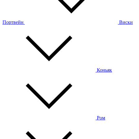
Портвейн
Виски
Коньяк
Ром