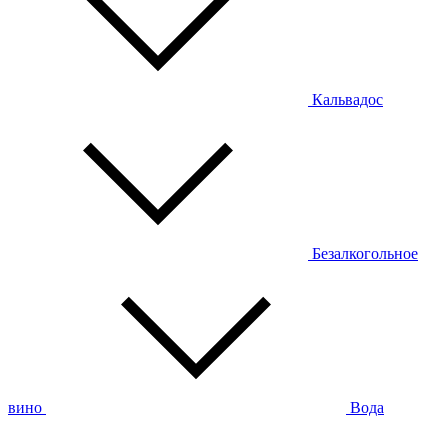
Кальвадос
Безалкогольное
вино
Вода