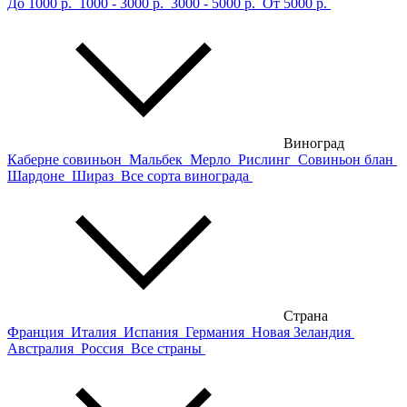
До 1000 р.
1000 - 3000 р.
3000 - 5000 р.
От 5000 р.
Виноград
Каберне совиньон
Мальбек
Мерло
Рислинг
Совиньон блан
Шардоне
Шираз
Все сорта винограда
Страна
Франция
Италия
Испания
Германия
Новая Зеландия
Австралия
Россия
Все страны