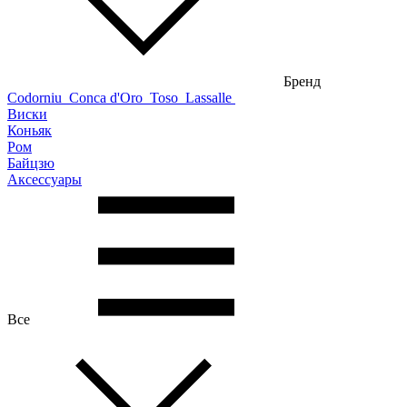
Бренд
Codorniu
Conca d'Oro
Toso
Lassalle
Виски
Коньяк
Ром
Байцзю
Аксессуары
Все