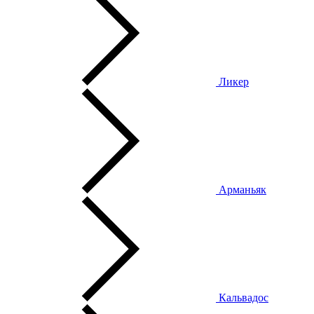
Ликер
Арманьяк
Кальвадос