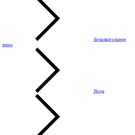
Безалкогольное
вино
Вода