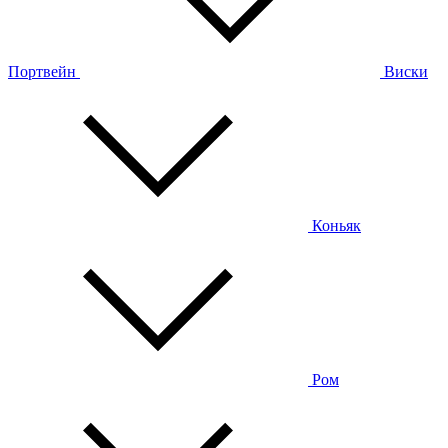
Портвейн
Виски
Коньяк
Ром