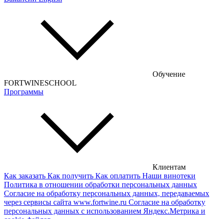
Турецкие вина
Португальские вина
Аргентинские вина
Венгерские вина
Обучение
Кипрские вина
FORTWINESCHOOL
Программы
Армянские вина
Американские вина
Грузинские вина
Сербские вина
Чешские вина
Клиентам
Как заказать
Как получить
Как оплатить
Наши винотеки
Сирийские вина
Политика в отношении обработки персональных данных
Согласие на обработку персональных данных, передаваемых
через сервисы сайта www.fortwine.ru
Согласие на обработку
персональных данных с использованием Яндекс.Метрика и