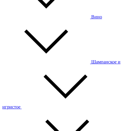
Вино
Шампанское и
игристое