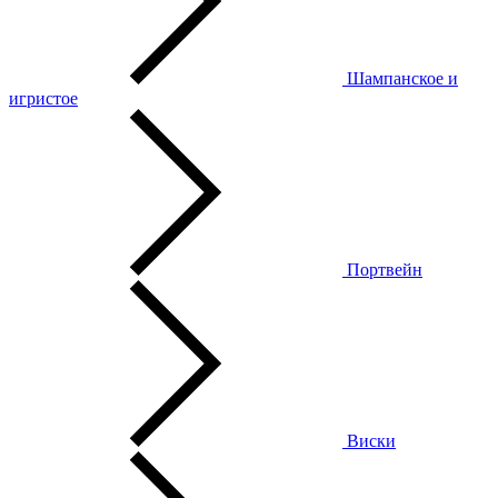
Шампанское и
игристое
Портвейн
Виски