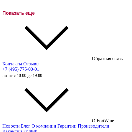
Розовое вино
Показать еще
Сухие вина
Полусухие вина
Полусладкие вина
Сладкие вина
Обратная связь
Австралийские вина
Контакты
Отзывы
+7 (495) 775-00-01
Итальянские вина
пн-пт с 10:00 до 19:00
Испанские вина
Немецкие вина
Австрийские вина
Французские вина
Российские вина
О FortWine
Новости
Блог
О компании
Гарантии
Производители
Чилийские вина
Вакансии
English