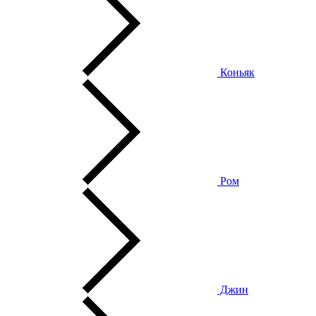
Коньяк
Ром
Джин