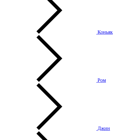
Коньяк
Ром
Джин