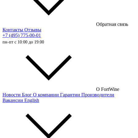
Полусладкие вина
Сладкие вина
Обратная связь
Австралийские вина
Контакты
Отзывы
+7 (495) 775-00-01
Итальянские вина
пн-пт с 10:00 до 19:00
Испанские вина
Немецкие вина
Австрийские вина
Французские вина
Российские вина
О FortWine
Новости
Блог
О компании
Гарантии
Производители
Чилийские вина
Вакансии
English
Турецкие вина
Португальские вина
Аргентинские вина