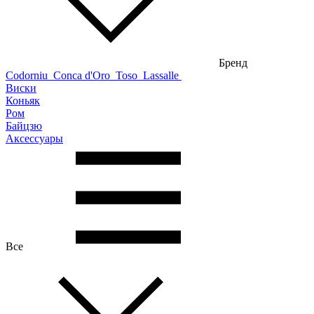
Бренд
Codorniu
Conca d'Oro
Toso
Lassalle
Виски
Коньяк
Ром
Байцзю
Аксессуары
Все