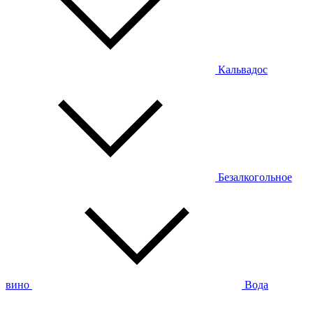
Кальвадос
Безалкогольное
вино
Вода