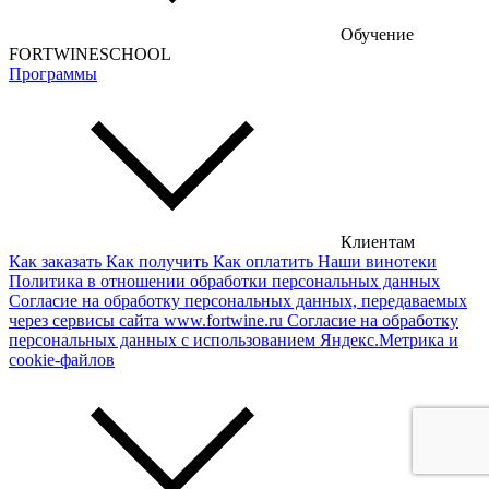
Венгерские вина
Обучение
Кипрские вина
FORTWINESCHOOL
Программы
Армянские вина
Американские вина
Грузинские вина
Сербские вина
Чешские вина
Клиентам
Как заказать
Как получить
Как оплатить
Наши винотеки
Сирийские вина
Политика в отношении обработки персональных данных
Согласие на обработку персональных данных, передаваемых
через сервисы сайта www.fortwine.ru
Согласие на обработку
персональных данных с использованием Яндекс.Метрика и
cookie-файлов