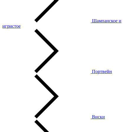
Шампанское и
игристое
Портвейн
Виски