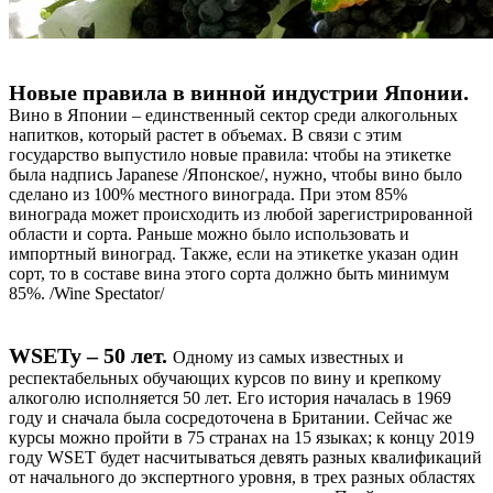
Новые правила в винной индустрии Японии.
Вино в Японии – единственный сектор среди алкогольных
напитков, который растет в объемах. В связи с этим
государство выпустило новые правила: чтобы на этикетке
была надпись Japanese /Японское/, нужно, чтобы вино было
сделано из 100% местного винограда. При этом 85%
винограда может происходить из любой зарегистрированной
области и сорта. Раньше можно было использовать и
импортный виноград. Также, если на этикетке указан один
сорт, то в составе вина этого сорта должно быть минимум
85%. /Wine Spectator/
WSETy – 50 лет.
Одному из самых известных и
респектабельных обучающих курсов по вину и крепкому
алкоголю исполняется 50 лет. Его история началась в 1969
году и сначала была сосредоточена в Британии. Сейчас же
курсы можно пройти в 75 странах на 15 языках; к концу 2019
году WSET будет насчитываться девять разных квалификаций
от начального до экспертного уровня, в трех разных областях