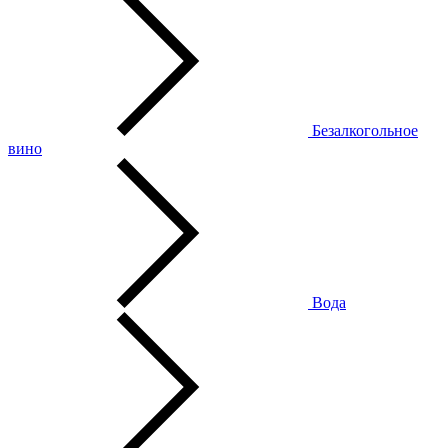
Безалкогольное
вино
Вода