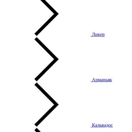
Ликер
Арманьяк
Кальвадос