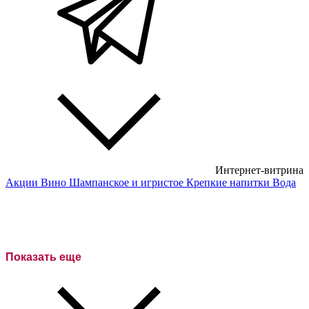
Интернет-витрина
Акции
Вино
Шампанское и игристое
Крепкие напитки
Вода
Белые вина
Красные вина
Розовое вино
Показать еще
Сухие вина
Полусухие вина