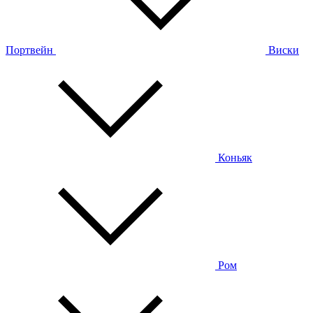
Портвейн
Виски
Коньяк
Ром