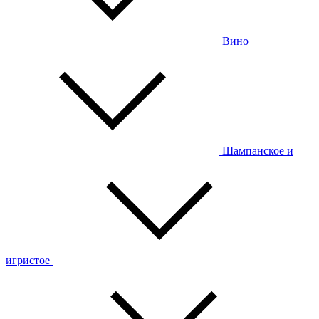
Вино
Шампанское и
игристое