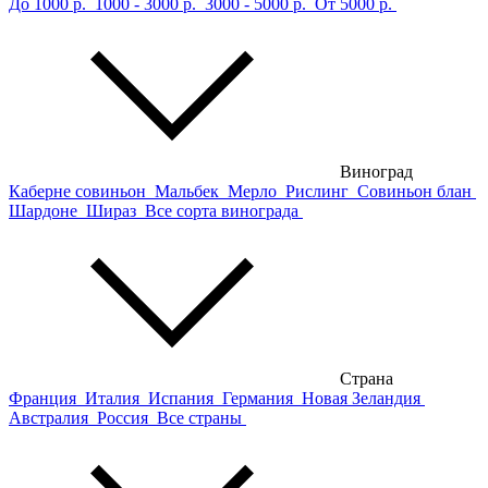
До 1000 р.
1000 - 3000 р.
3000 - 5000 р.
От 5000 р.
Виноград
Каберне совиньон
Мальбек
Мерло
Рислинг
Совиньон блан
Шардоне
Шираз
Все сорта винограда
Страна
Франция
Италия
Испания
Германия
Новая Зеландия
Австралия
Россия
Все страны