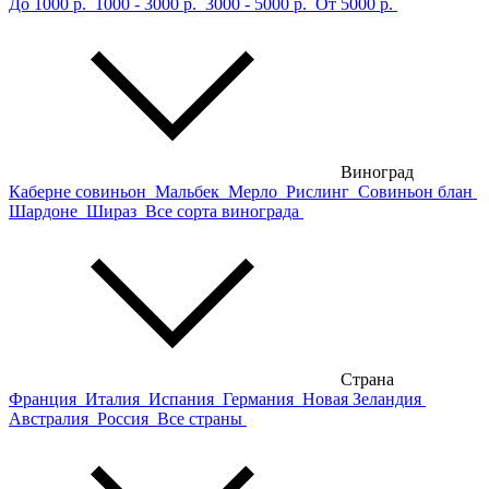
До 1000 р.
1000 - 3000 р.
3000 - 5000 р.
От 5000 р.
Виноград
Каберне совиньон
Мальбек
Мерло
Рислинг
Совиньон блан
Шардоне
Шираз
Все сорта винограда
Страна
Франция
Италия
Испания
Германия
Новая Зеландия
Австралия
Россия
Все страны