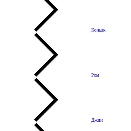
Коньяк
Ром
Джин