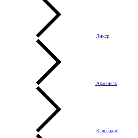
Ликер
Арманьяк
Кальвадос