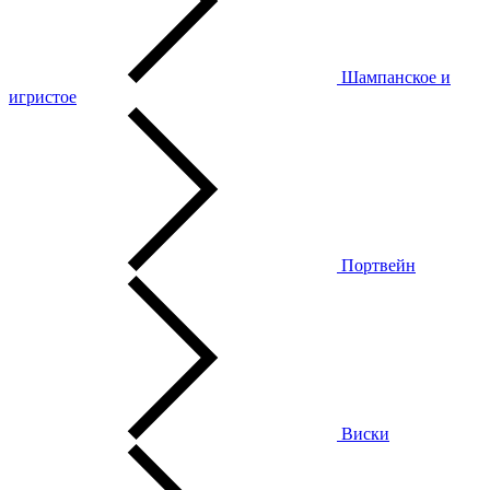
Шампанское и
игристое
Портвейн
Виски