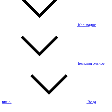
Кальвадос
Безалкогольное
вино
Вода