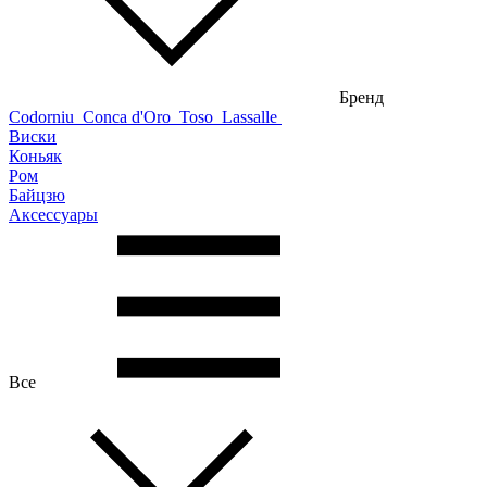
Бренд
Codorniu
Conca d'Oro
Toso
Lassalle
Виски
Коньяк
Ром
Байцзю
Аксессуары
Все