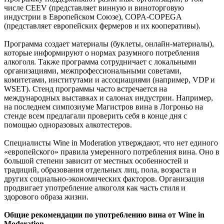
числе CEEV (представляет винную и виноторговую
индустрии в Европейском Союзе), COPA-COPEGA
(представляет европейских фермеров и их кооперативы).
Программа создает материалы (буклеты, онлайн-материалы),
которые информируют о нормах разумного потребления
алкоголя. Также программа сотрудничает с локальными
организациями, межпрофессиональными советами,
комитетами, институтами и ассоциациями (например, VDP и
WSET). Стенд программы часто встречается на
международных выставках и салонах индустрии. Например,
на последнем симпозиуме Магистров вина в Логроньо на
стенде всем предлагали проверить себя в конце дня с
помощью одноразовых алкотестеров.
Специалисты Wine in Moderation утверждают, что нет единого
«европейского» правила умеренного потребления вина. Оно в
большой степени зависит от местных особенностей и
традиций, образования отдельных лиц, пола, возраста и
других социально-экономических факторов. Организация
продвигает употребление алкоголя как часть стиля и
здорового образа жизни.
Общие рекомендации по употреблению вина
от Wine in
Moderation