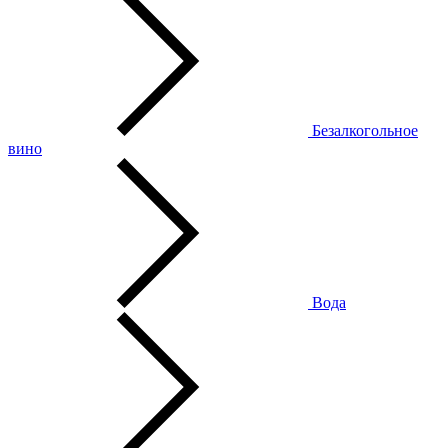
Безалкогольное
вино
Вода