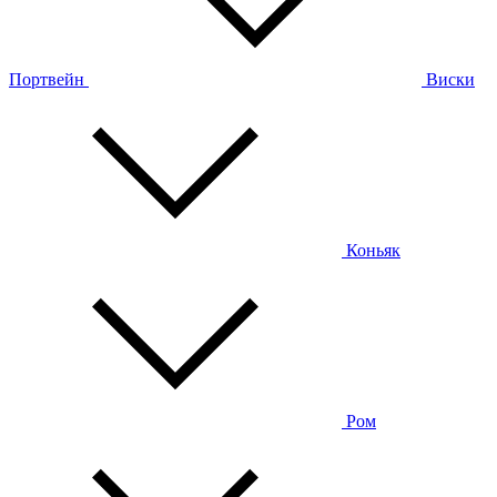
Портвейн
Виски
Коньяк
Ром