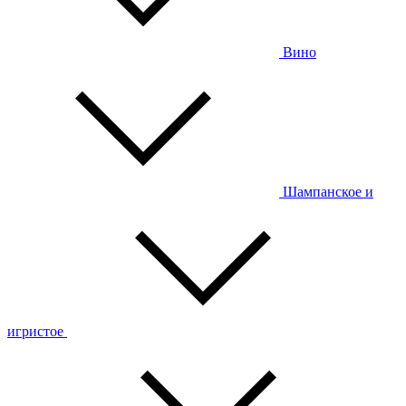
Вино
Шампанское и
игристое