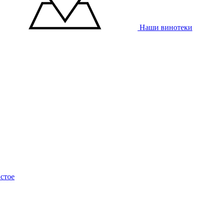
Наши винотеки
стое