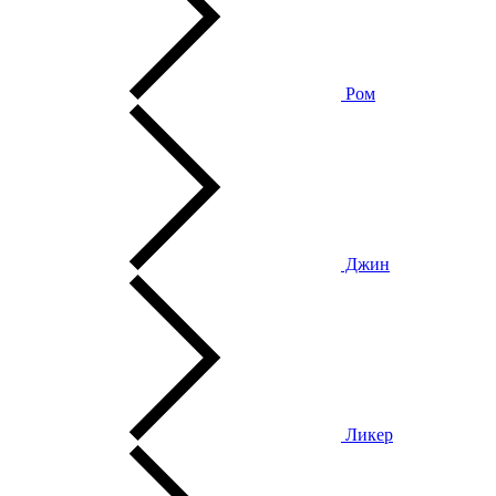
Ром
Джин
Ликер