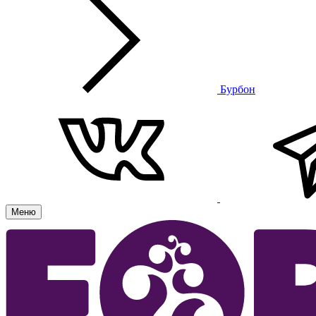
Бурбон
Меню