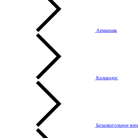
Арманьяк
Кальвадос
Безалкогольное ви