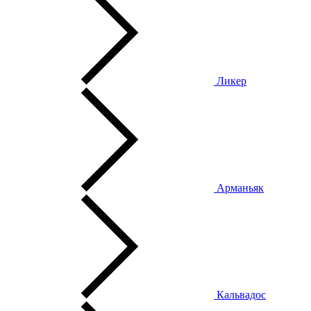
Ликер
Арманьяк
Кальвадос