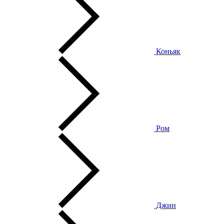
Коньяк
Ром
Джин