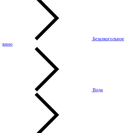
Безалкогольное
вино
Вода