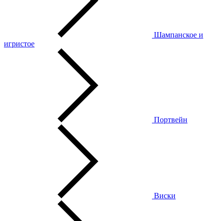
Шампанское и
игристое
Портвейн
Виски