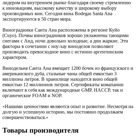
лидером на внутреннем рынке благодаря своему стремлению
к инновациям, высокому качеству и широкому выбору
производимых вин. Сегодня вина Bodegas Santa Ana
экспортируются в 50 стран мира.
Виноградники Санта Ана расположены в регионе Куйо
(Cuyo). Почвы виноградников хорошо увлажнены тающими
снегами с Анд, ночи довольно холодные, а дни жаркие. Эти
факторы в сочетании с ноу-хау виноделов позволяют
производить превосходное вино с истинно аргентинским
характером.
Винодельня Санта Ана вмещает 1200 бочек из французского и
американского дуба, стальные чаны общей емкостью 3
миллиона литров. В хранилище находится вино общей
емкостью 12 миллионов литров. Сертификаты комапании
включают в себя как международные GMP, HACCP, так и
органические FOAM и NOP.
«Нашими ценностями являются опыт и развитие. Несмотря на
долгую и успешную историю, мы постоянно продолжаем
совершенствоваться.»
Товары производителя