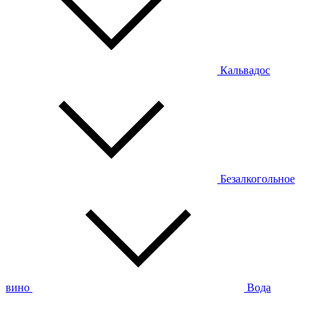
Кальвадос
Безалкогольное
вино
Вода