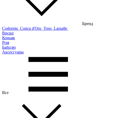
Бренд
Codorniu
Conca d'Oro
Toso
Lassalle
Виски
Коньяк
Ром
Байцзю
Аксессуары
Все