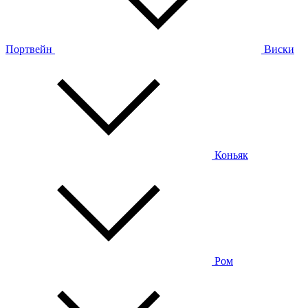
Портвейн
Виски
Коньяк
Ром