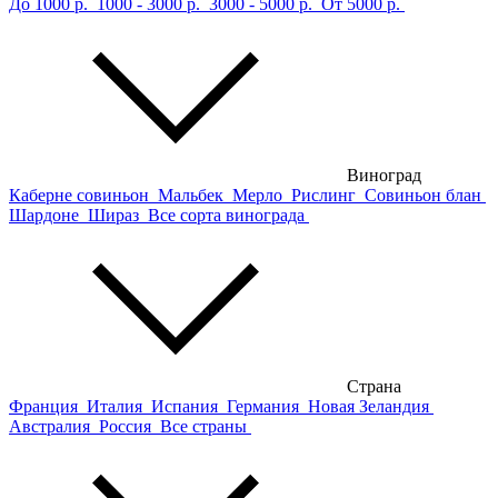
До 1000 р.
1000 - 3000 р.
3000 - 5000 р.
От 5000 р.
Виноград
Каберне совиньон
Мальбек
Мерло
Рислинг
Совиньон блан
Шардоне
Шираз
Все сорта винограда
Страна
Франция
Италия
Испания
Германия
Новая Зеландия
Австралия
Россия
Все страны