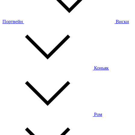
Портвейн
Виски
Коньяк
Ром