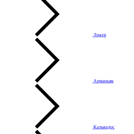
Ликер
Арманьяк
Кальвадос