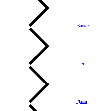
Коньяк
Ром
Джин