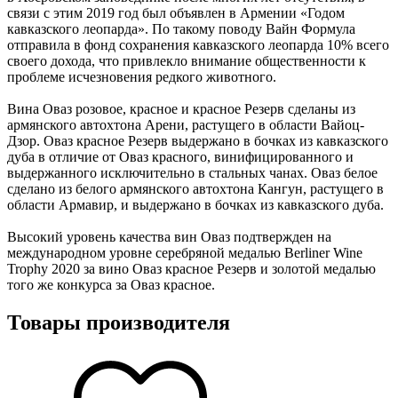
связи с этим 2019 год был объявлен в Армении «Годом
кавказского леопарда». По такому поводу Вайн Формула
отправила в фонд сохранения кавказского леопарда 10% всего
своего дохода, что привлекло внимание общественности к
проблеме исчезновения редкого животного.
Вина Оваз розовое, красное и красное Резерв сделаны из
армянского автохтона Арени, растущего в области Вайоц-
Дзор. Оваз красное Резерв выдержано в бочках из кавказского
дуба в отличие от Оваз красного, винифицированного и
выдержанного исключительно в стальных чанах. Оваз белое
сделано из белого армянского автохтона Кангун, растущего в
области Армавир, и выдержано в бочках из кавказского дуба.
Высокий уровень качества вин Оваз подтвержден на
международном уровне серебряной медалью Berliner Wine
Trophy 2020 за вино Оваз красное Резерв и золотой медалью
того же конкурса за Оваз красное.
Товары производителя