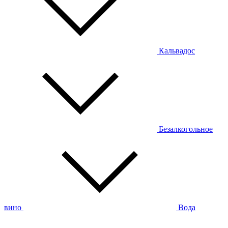
Кальвадос
Безалкогольное
вино
Вода