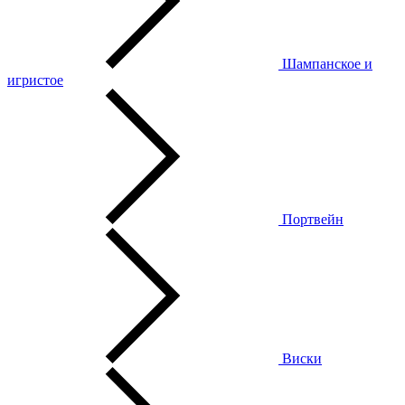
Шампанское и
игристое
Портвейн
Виски