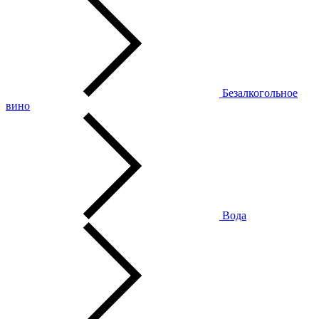
Безалкогольное
вино
Вода