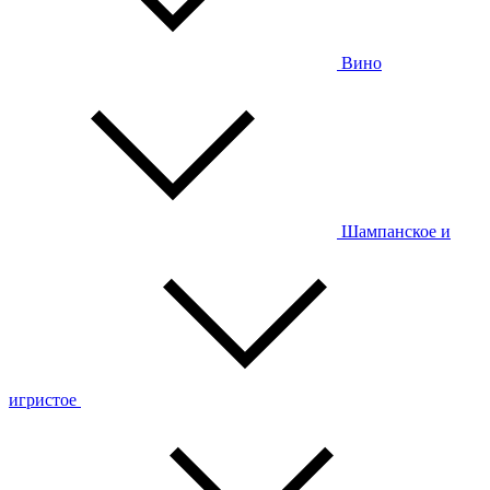
Вино
Шампанское и
игристое