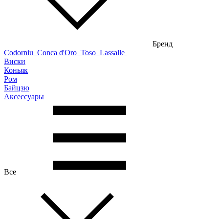
Бренд
Codorniu
Conca d'Oro
Toso
Lassalle
Виски
Коньяк
Ром
Байцзю
Аксессуары
Все