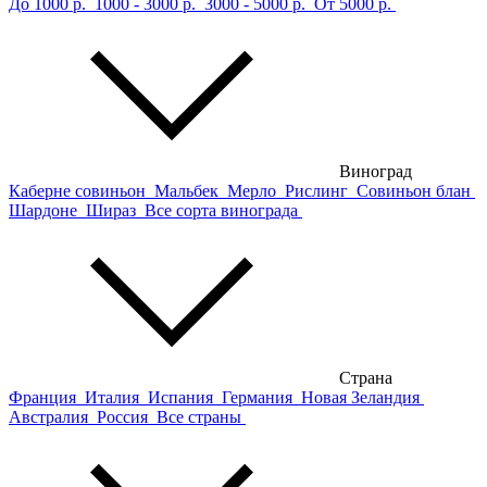
До 1000 р.
1000 - 3000 р.
3000 - 5000 р.
От 5000 р.
Виноград
Каберне совиньон
Мальбек
Мерло
Рислинг
Совиньон блан
Шардоне
Шираз
Все сорта винограда
Страна
Франция
Италия
Испания
Германия
Новая Зеландия
Австралия
Россия
Все страны