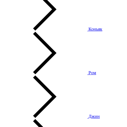
Коньяк
Ром
Джин