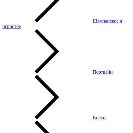
Шампанское и
игристое
Портвейн
Виски