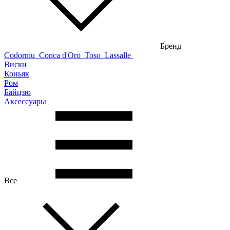
Бренд
Codorniu
Conca d'Oro
Toso
Lassalle
Виски
Коньяк
Ром
Байцзю
Аксессуары
Все