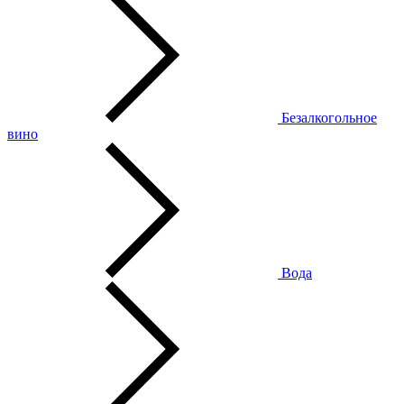
Безалкогольное
вино
Вода