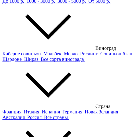
До 1000 р.
1000 - 3000 р.
3000 - 5000 р.
От 5000 р.
Виноград
Каберне совиньон
Мальбек
Мерло
Рислинг
Совиньон блан
Шардоне
Шираз
Все сорта винограда
Страна
Франция
Италия
Испания
Германия
Новая Зеландия
Австралия
Россия
Все страны