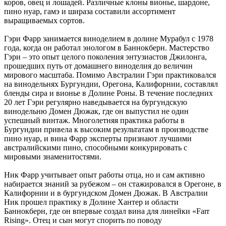
коров, овец и лошадей. Различные клоны вионье, шардоне,
пино нуар, гамэ и шираза составили ассортимент
выращиваемых сортов.
Гэри Фарр занимается виноделием в долине Мурабул с 1978
года, когда он работал энологом в Баннокберн. Мастерство
Гэри – это опыт целого поколения энтузиастов Джилонга,
прошедших путь от домашнего виноделия до величин
мирового масштаба. Помимо Австралии Гэри практиковался
на винодельнях Бургундии, Орегона, Калифорнии, составлял
бленды сира и вионье в Долине Роны. В течение последних
20 лет Гэри регулярно наведывается на бургундскую
винодельню Домен Дюжак, где он выпустил не один
успешный винтаж. Многолетняя практика работы в
Бургундии привела к высоким результатам в производстве
пино нуар, и вина Фарр эксперты признают лучшими
австралийскими пино, способными конкурировать с
мировыми знаменитостями.
Ник Фарр учитывает опыт работы отца, но и сам активно
набирается знаний за рубежом – он стажировался в Орегоне, в
Калифорнии и в бургундском Домен Дюжак. В Австралии
Ник прошел практику в Долине Хантер и области
Баннокберн, где он впервые создал вина для линейки «Farr
Rising». Отец и сын могут спорить по поводу