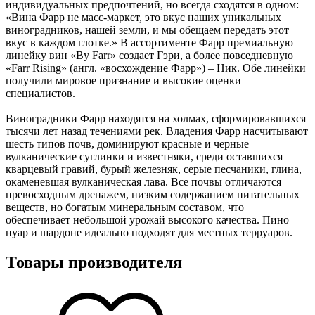
индивидуальных предпочтений, но всегда сходятся в одном:
«Вина Фарр не масс-маркет, это вкус наших уникальных
виноградников, нашей земли, и мы обещаем передать этот
вкус в каждом глотке.» В ассортименте Фарр премиальную
линейку вин «By Farr» создает Гэри, а более повседневную
«Farr Rising» (англ. «восхождение Фарр») – Ник. Обе линейки
получили мировое признание и высокие оценки
специалистов.
Виноградники Фарр находятся на холмах, сформировавшихся
тысячи лет назад течениями рек. Владения Фарр насчитывают
шесть типов почв, доминируют красные и черные
вулканические суглинки и известняки, среди оставшихся
кварцевый гравий, бурый железняк, серые песчаники, глина,
окаменевшая вулканическая лава. Все почвы отличаются
превосходным дренажем, низким содержанием питательных
веществ, но богатым минеральным составом, что
обеспечивает небольшой урожай высокого качества. Пино
нуар и шардоне идеально подходят для местных терруаров.
Товары производителя