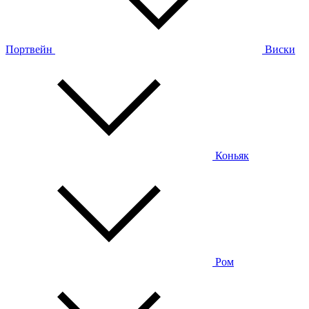
Портвейн
Виски
Коньяк
Ром