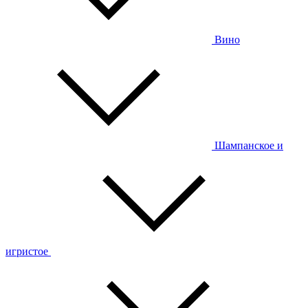
Вино
Шампанское и
игристое