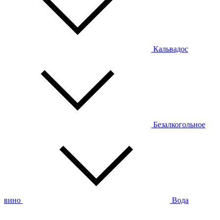
Кальвадос
Безалкогольное
вино
Вода