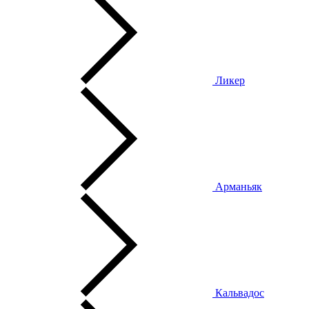
Ликер
Арманьяк
Кальвадос