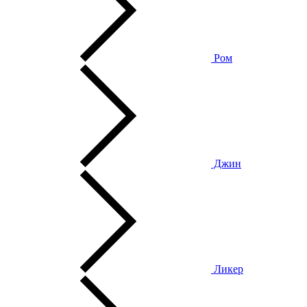
Ром
Джин
Ликер