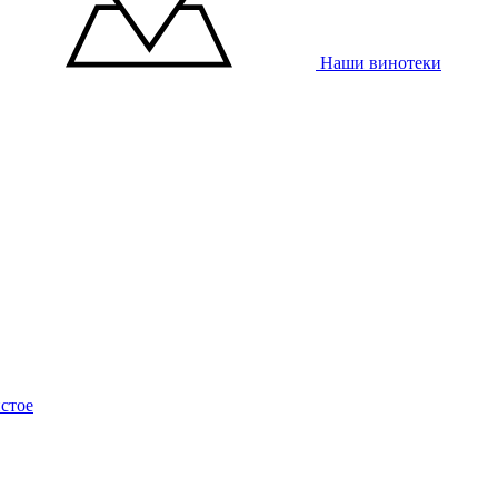
Наши винотеки
стое