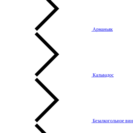
Арманьяк
Кальвадос
Безалкогольное ви