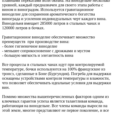
плавными перекатами волн океана. На винодельне несколько
уровней, каждый предназначен для своего этапа работы с
вином и виноградом. Используется гравитационное
виноделие для сохранения ароматического богатства
винограда и усиления индивидуальных черт каждого вина.
Винодельня вмещает 285000 литров в стальных чанах и
120000 литров в бочках.
Гравитационное виноделие обеспечивает множество
преимуществ при производстве вина:
- более гигиеничное виноделие
- меньшее соприкосновение с дрожжами и мустом
- большую мягкость и элегантность вина
Все процессы в стальных чанах идут при контролируемой
температуре, бочки используются на 100% французские из
тронсэ, сделанные в Боне (Бургундия). Погреба для выдержки
оснащены устройствами контроля температуры и влажности,
что позволяет обеспечивать идеальные условия для выдержки
вин.
Помимо множества вышеперечисленных факторов одним из
ключевых гарантов успеха является талантливая команда,
работающая на винодельне. Все члены команды выросли на
этой земле, многие представляют не первое поколение, и все