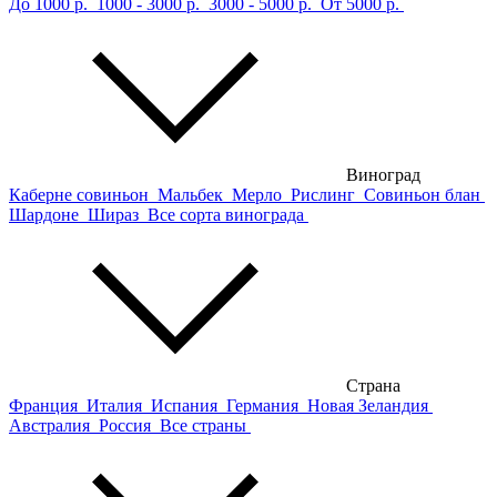
До 1000 р.
1000 - 3000 р.
3000 - 5000 р.
От 5000 р.
Виноград
Каберне совиньон
Мальбек
Мерло
Рислинг
Совиньон блан
Шардоне
Шираз
Все сорта винограда
Страна
Франция
Италия
Испания
Германия
Новая Зеландия
Австралия
Россия
Все страны