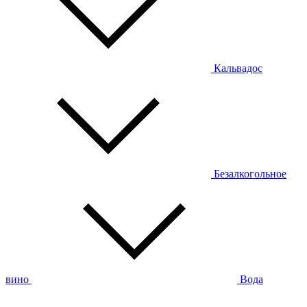
Кальвадос
Безалкогольное
вино
Вода