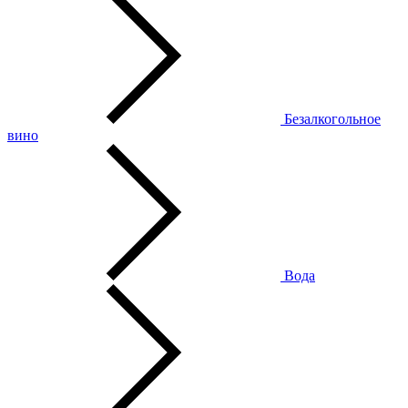
Безалкогольное
вино
Вода