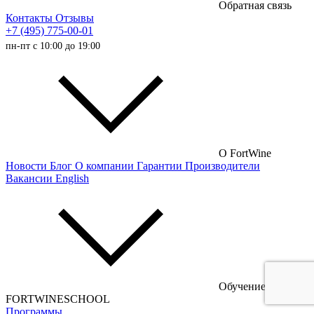
Обратная связь
Австралийские вина
Контакты
Отзывы
+7 (495) 775-00-01
Итальянские вина
пн-пт с 10:00 до 19:00
Испанские вина
Немецкие вина
Австрийские вина
Французские вина
Российские вина
О FortWine
Новости
Блог
О компании
Гарантии
Производители
Чилийские вина
Вакансии
English
Турецкие вина
Португальские вина
Аргентинские вина
Венгерские вина
Обучение
Кипрские вина
FORTWINESCHOOL
Программы