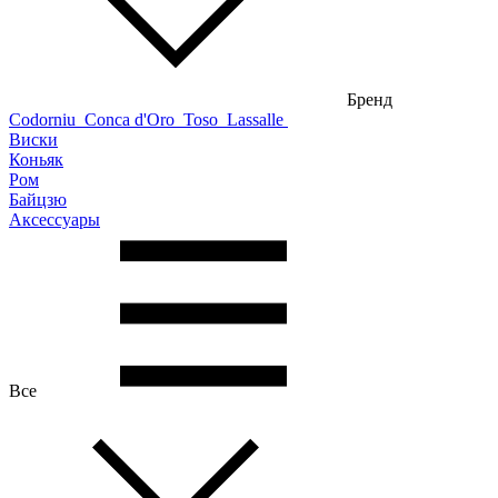
Бренд
Codorniu
Conca d'Oro
Toso
Lassalle
Виски
Коньяк
Ром
Байцзю
Аксессуары
Все