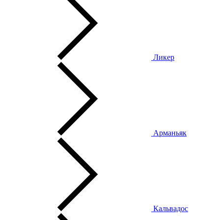
Ликер
Арманьяк
Кальвадос