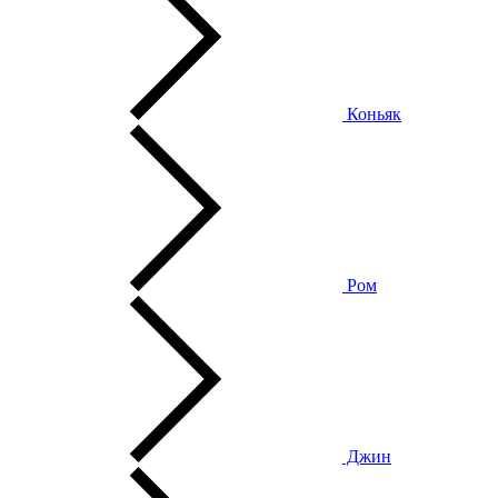
Коньяк
Ром
Джин