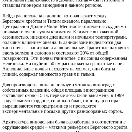
ставшим пионером виноделия в данном регионе.
Лейда расположена в долине, которая лежит между
Береговым хребтом и Тихим океаном, параллельно
Центральной Долине Чили. Местность отличается скудными
почвами и очень сухим климатом. Климат с выраженной
сезонностью, низкими дневными и ночными температурами,
большим влиянием океана. В данной зоне выделяются два
типа почв – гранитные и аллювиальные. Гранитные находятся
вдоль холмов и склонов и составляют 20% от общей
поверхности. Эти почвы глинистые, с высоким содержанием
железняка. На глубине 50 см расположены гранитные слои.
Аллювиальные почвы находятся на холмах, они богаты
глиной, содержат множество гравия и гальки.
Для производства вина используется только виноград с
собственных владений, общая площадь виноградников
составляет около 15 га, первые лозы были высажены в 1999
году. Помимо шардоне, совиньон блан, пино нуар и сира
выращиваются гевюрцтраминер и проводятся
экспериментальные посадки других разнообразных сортов.
Архитектура винодельни была разработана в соответствии с
окружающей средой – мягкими рельефами Берегового хребта,