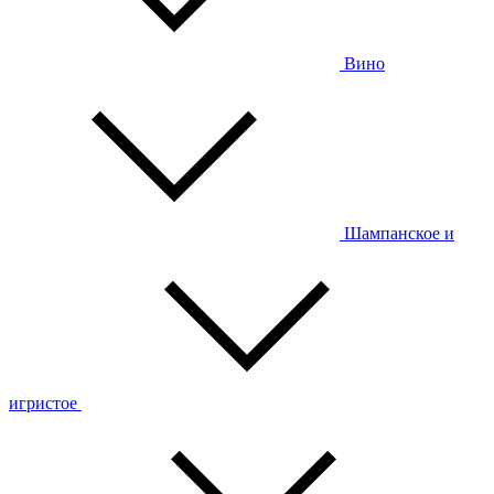
Вино
Шампанское и
игристое