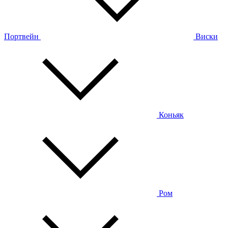
Портвейн
Виски
Коньяк
Ром