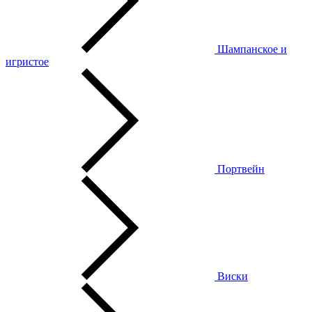
Шампанское и
игристое
Портвейн
Виски