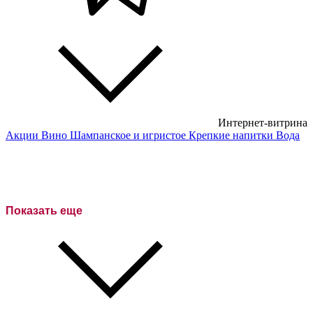
Интернет-витрина
Акции
Вино
Шампанское и игристое
Крепкие напитки
Вода
Белые вина
Красные вина
Розовое вино
Показать еще
Сухие вина
Полусухие вина
Полусладкие вина
Сладкие вина