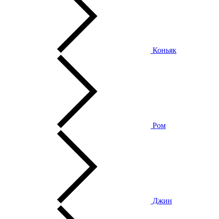
Коньяк
Ром
Джин