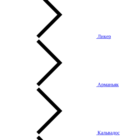
Ликер
Арманьяк
Кальвадос