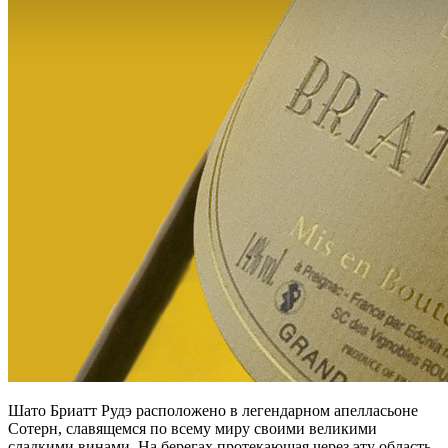
Шато Бриатт Рудэ расположено в легендарном апелласьоне
Сотерн, славящемся по всему миру своими великими
сладкими винами. На берегах протекающая через эту область