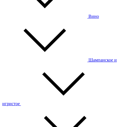
Вино
Шампанское и
игристое