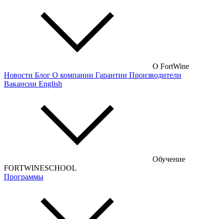
Немецкие вина
Австрийские вина
Французские вина
Российские вина
О FortWine
Новости
Блог
О компании
Гарантии
Производители
Чилийские вина
Вакансии
English
Турецкие вина
Португальские вина
Аргентинские вина
Венгерские вина
Обучение
Кипрские вина
FORTWINESCHOOL
Программы
Армянские вина
Американские вина
Грузинские вина