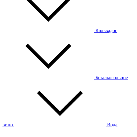
Кальвадос
Безалкогольное
вино
Вода