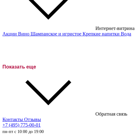
Интернет-витрина
Акции
Вино
Шампанское и игристое
Крепкие напитки
Вода
Белые вина
Красные вина
Розовое вино
Показать еще
Сухие вина
Полусухие вина
Полусладкие вина
Сладкие вина
Обратная связь
Австралийские вина
Контакты
Отзывы
+7 (495) 775-00-01
Итальянские вина
пн-пт с 10:00 до 19:00
Испанские вина