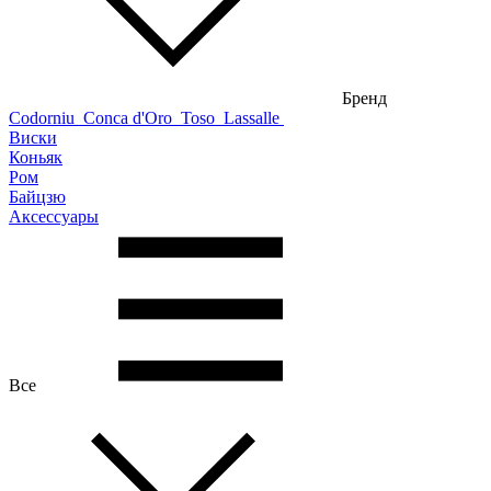
Бренд
Codorniu
Conca d'Oro
Toso
Lassalle
Виски
Коньяк
Ром
Байцзю
Аксессуары
Все