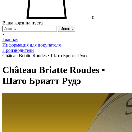
0
Ваша корзина пуста
Искать
x
Главная
Информация для покупателя
Производители
Château Briatte Roudes • Шато Бриатт Рудэ
Château Briatte Roudes •
Шато Бриатт Рудэ