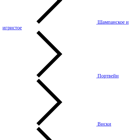
Шампанское и
игристое
Портвейн
Виски