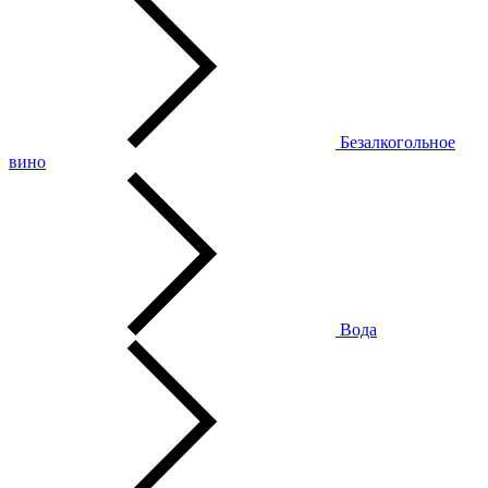
Безалкогольное
вино
Вода