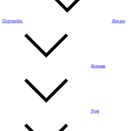
Портвейн
Виски
Коньяк
Ром