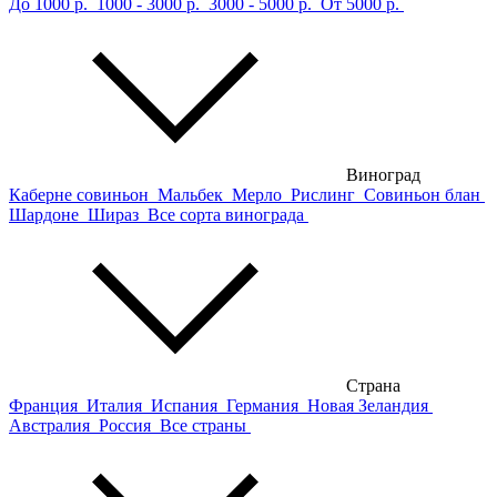
До 1000 р.
1000 - 3000 р.
3000 - 5000 р.
От 5000 р.
Виноград
Каберне совиньон
Мальбек
Мерло
Рислинг
Совиньон блан
Шардоне
Шираз
Все сорта винограда
Страна
Франция
Италия
Испания
Германия
Новая Зеландия
Австралия
Россия
Все страны