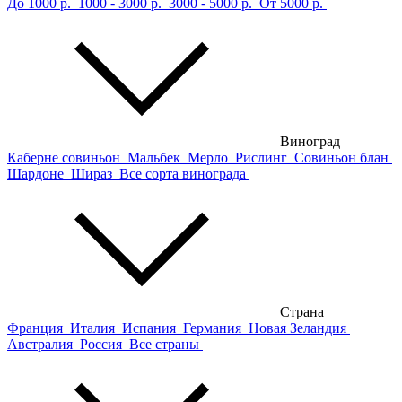
До 1000 р.
1000 - 3000 р.
3000 - 5000 р.
От 5000 р.
Виноград
Каберне совиньон
Мальбек
Мерло
Рислинг
Совиньон блан
Шардоне
Шираз
Все сорта винограда
Страна
Франция
Италия
Испания
Германия
Новая Зеландия
Австралия
Россия
Все страны