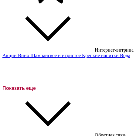
Интернет-витрина
Акции
Вино
Шампанское и игристое
Крепкие напитки
Вода
Белые вина
Красные вина
Розовое вино
Показать еще
Сухие вина
Полусухие вина
Полусладкие вина
Сладкие вина
Обратная связь
Австралийские вина