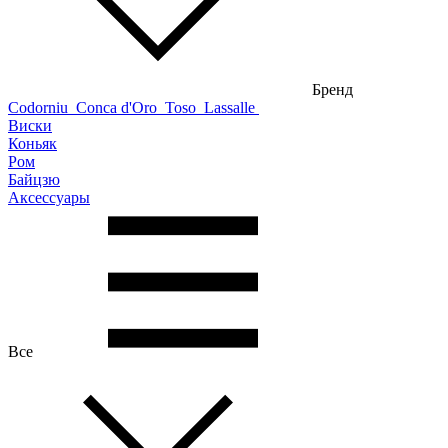
Бренд
Codorniu
Conca d'Oro
Toso
Lassalle
Виски
Коньяк
Ром
Байцзю
Аксессуары
Все