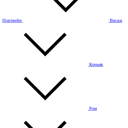
Портвейн
Виски
Коньяк
Ром