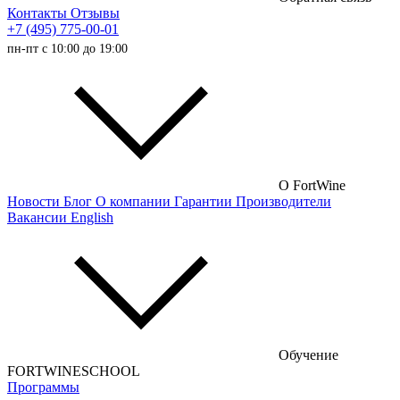
Контакты
Отзывы
+7 (495) 775-00-01
Итальянские вина
пн-пт с 10:00 до 19:00
Испанские вина
Немецкие вина
Австрийские вина
Французские вина
Российские вина
О FortWine
Новости
Блог
О компании
Гарантии
Производители
Чилийские вина
Вакансии
English
Турецкие вина
Португальские вина
Аргентинские вина
Венгерские вина
Обучение
Кипрские вина
FORTWINESCHOOL
Программы
Армянские вина