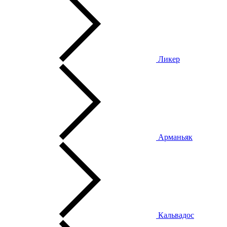
Ликер
Арманьяк
Кальвадос