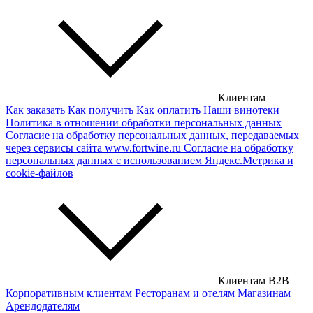
Американские вина
Грузинские вина
Сербские вина
Чешские вина
Клиентам
Как заказать
Как получить
Как оплатить
Наши винотеки
Сирийские вина
Политика в отношении обработки персональных данных
Согласие на обработку персональных данных, передаваемых
через сервисы сайта www.fortwine.ru
Согласие на обработку
персональных данных с использованием Яндекс.Метрика и
cookie-файлов
Клиентам B2B
Корпоративным клиентам
Ресторанам и отелям
Магазинам
Арендодателям