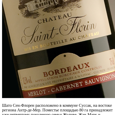
Шато Сен-Флорен расположено в коммуне Суссак, на востоке
региона Антр-де-Мер. Поместье площадью 80 га принадлежит
уже четвертому поколению семьи Жоливе. Жан-Марк и