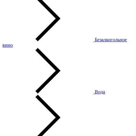
Безалкогольное
вино
Вода