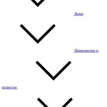
Вино
Шампанское и
игристое