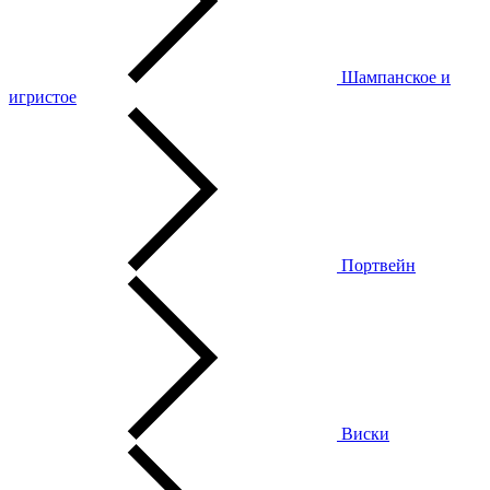
Шампанское и
игристое
Портвейн
Виски