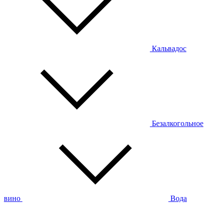
Кальвадос
Безалкогольное
вино
Вода