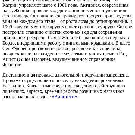
Катрин управляют шато с 1981 года. Активная, современная
пара, Жоливе провели модернизацию поместья и увеличили
его площадь. Они лично контролируют процесс производства
вина на каждом его этапе – от роста лозы до бутилирования. В
1999 году совместно с другими шато региона супруги Жоливе
построили станцию очистки сточных вод для сохранения
природных ресурсов. Семья Жоливе была одной из первых в
Бордо, внедрившими работу с винтовыми крышками. В шато
Сен-Флорен производятся белое, розовое и красное вина,
неоднократно награжденные медалями и упомянутые в Гид
Ашетт (Guide Hachette), ведущем винном справочнике
Франции.
Дистанционная продажа алкогольной продукции запрещена.
Продажа осуществляется по месту нахождения розничных
магазинов. Контактные сведения, сведения о действующих
лицензиях, адресах, времени работы розничных магазинов
расположены в разделе
«Винотеки»
.