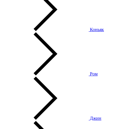
Коньяк
Ром
Джин