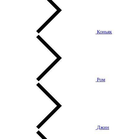
Коньяк
Ром
Джин