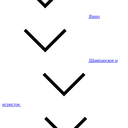
Вино
Шампанское и
игристое