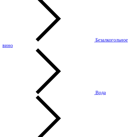
Безалкогольное
вино
Вода