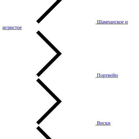
Шампанское и
игристое
Портвейн
Виски