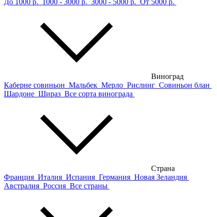
До 1000 р.
1000 - 3000 р.
3000 - 5000 р.
От 5000 р.
Виноград
Каберне совиньон
Мальбек
Мерло
Рислинг
Совиньон блан
Шардоне
Шираз
Все сорта винограда
Страна
Франция
Италия
Испания
Германия
Новая Зеландия
Австралия
Россия
Все страны