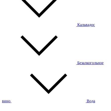
Кальвадос
Безалкогольное
вино
Вода