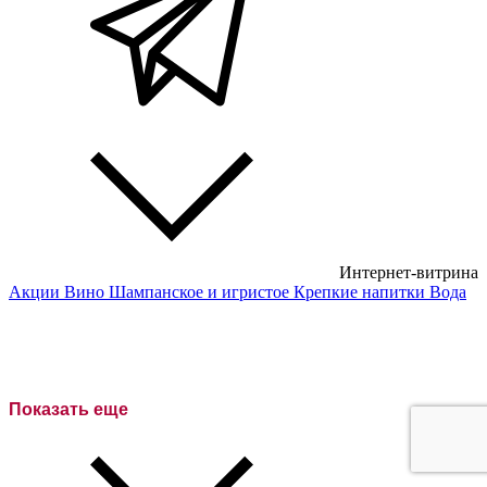
Интернет-витрина
Акции
Вино
Шампанское и игристое
Крепкие напитки
Вода
Белые вина
Красные вина
Розовое вино
Показать еще
Сухие вина
Полусухие вина