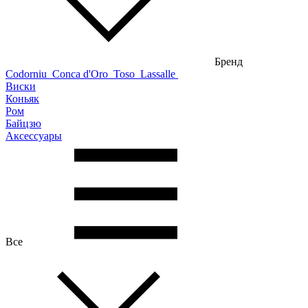
Бренд
Codorniu
Conca d'Oro
Toso
Lassalle
Виски
Коньяк
Ром
Байцзю
Аксессуары
Все