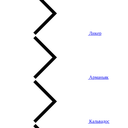
Ликер
Арманьяк
Кальвадос