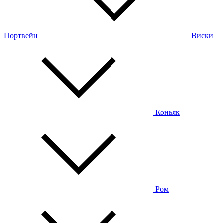
Портвейн
Виски
Коньяк
Ром