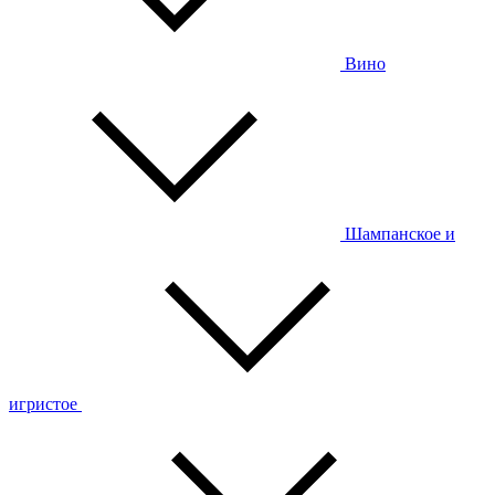
Вино
Шампанское и
игристое