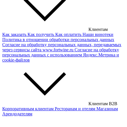
Грузинские вина
Сербские вина
Чешские вина
Клиентам
Как заказать
Как получить
Как оплатить
Наши винотеки
Сирийские вина
Политика в отношении обработки персональных данных
Согласие на обработку персональных данных, передаваемых
через сервисы сайта www.fortwine.ru
Согласие на обработку
персональных данных с использованием Яндекс.Метрика и
cookie-файлов
Клиентам B2B
Корпоративным клиентам
Ресторанам и отелям
Магазинам
Арендодателям