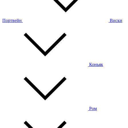
Портвейн
Виски
Коньяк
Ром