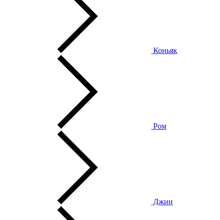
Коньяк
Ром
Джин