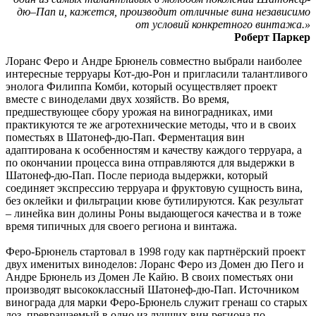
дю–Пап и, кажется, производит отличные вина независимо
от условий конкретного винтажа.»
Роберт Паркер
Лоранс Феро и Андре Брюнель совместно выбрали наиболее
интересные терруары Кот-дю-Рон и пригласили талантливого
энолога Филиппа Комби, который осуществляет проект
вместе с виноделами двух хозяйств. Во время,
предшествующее сбору урожая на виноградниках, ими
практикуются те же агротехнические методы, что и в своих
поместьях в Шатонеф-дю-Пап. Ферментация вин
адаптирована к особенностям и качеству каждого терруара, а
по окончании процесса вина отправляются для выдержки в
Шатонеф-дю-Пап. После периода выдержки, который
соединяет экспрессию терруара и фруктовую сущность вина,
без оклейки и фильтрации кюве бутилируются. Как результат
– линейка вин долины Роны выдающегося качества и в тоже
время типичных для своего региона и винтажа.
Феро-Брюнель стартовал в 1998 году как партнёрский проект
двух именитых виноделов: Лоранс Феро из Домен дю Пего и
Андре Брюнель из Домен Ле Кайю. В своих поместьях они
производят высококлассный Шатонеф-дю-Пап. Источником
винограда для марки Феро-Брюнель служит гренаш со старых
лоз, превращаемый в одно из лучших вин региона по