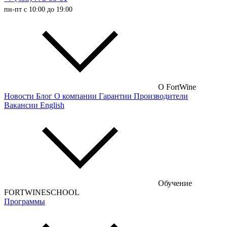
пн-пт с 10:00 до 19:00
Испанские вина
Немецкие вина
Австрийские вина
Французские вина
Российские вина
О FortWine
Новости
Блог
О компании
Гарантии
Производители
Чилийские вина
Вакансии
English
Турецкие вина
Португальские вина
Аргентинские вина
Венгерские вина
Обучение
Кипрские вина
FORTWINESCHOOL
Программы
Армянские вина
Американские вина