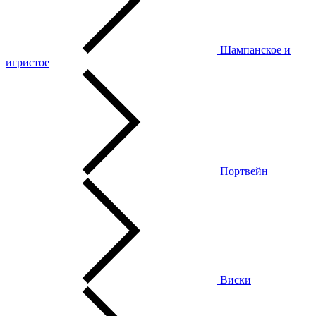
Шампанское и
игристое
Портвейн
Виски