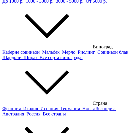
До 1000 р.
1000 - 3000 р.
3000 - 5000 р.
От 5000 р.
Виноград
Каберне совиньон
Мальбек
Мерло
Рислинг
Совиньон блан
Шардоне
Шираз
Все сорта винограда
Страна
Франция
Италия
Испания
Германия
Новая Зеландия
Австралия
Россия
Все страны