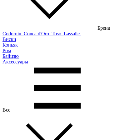
Бренд
Codorniu
Conca d'Oro
Toso
Lassalle
Виски
Коньяк
Ром
Байцзю
Аксессуары
Все