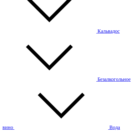
Кальвадос
Безалкогольное
вино
Вода