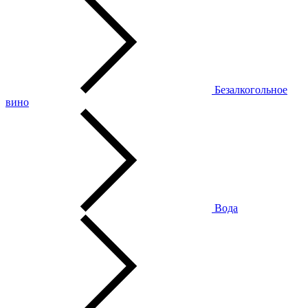
Безалкогольное
вино
Вода