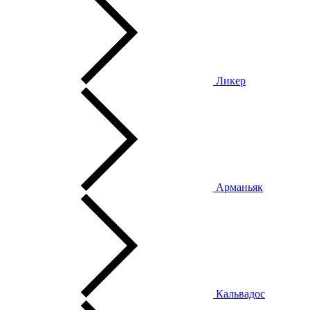
Ликер
Арманьяк
Кальвадос