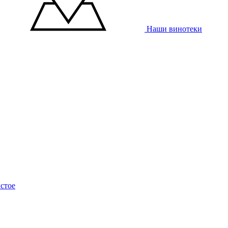
Наши винотеки
стое