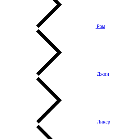
Ром
Джин
Ликер