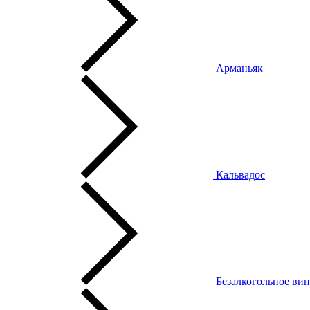
Арманьяк
Кальвадос
Безалкогольное ви