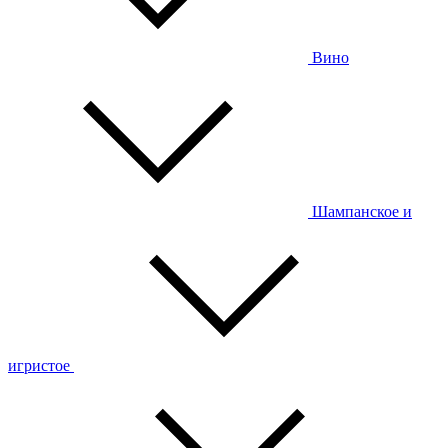
Вино
Шампанское и
игристое