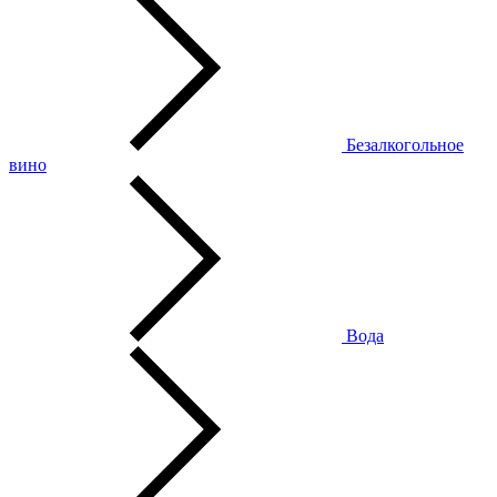
Безалкогольное
вино
Вода