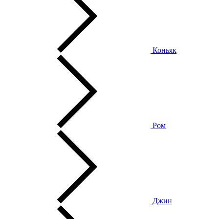
Коньяк
Ром
Джин