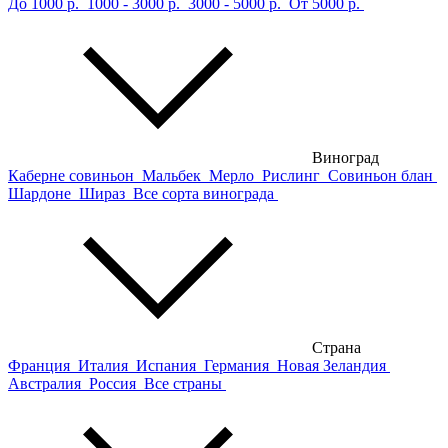
До 1000 р.
1000 - 3000 р.
3000 - 5000 р.
От 5000 р.
Виноград
Каберне совиньон
Мальбек
Мерло
Рислинг
Совиньон блан
Шардоне
Шираз
Все сорта винограда
Страна
Франция
Италия
Испания
Германия
Новая Зеландия
Австралия
Россия
Все страны