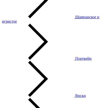
Шампанское и
игристое
Портвейн
Виски