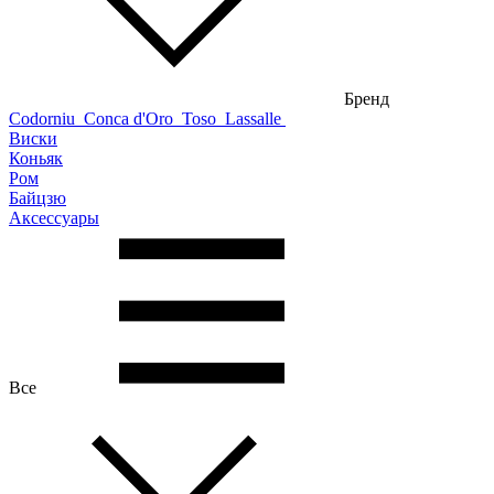
Бренд
Codorniu
Conca d'Oro
Toso
Lassalle
Виски
Коньяк
Ром
Байцзю
Аксессуары
Все