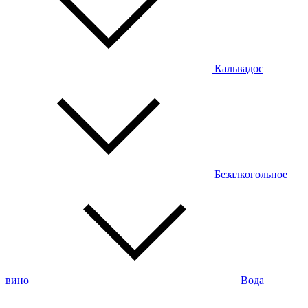
Кальвадос
Безалкогольное
вино
Вода