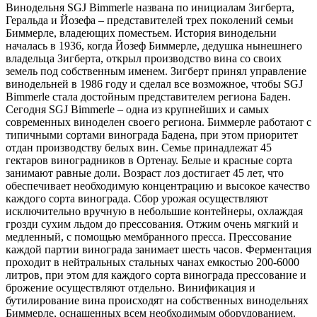
Винодельня SGJ Bimmerle названа по инициалам Зигберта,
Геральда и Йозефа – представителей трех поколений семьи
Биммерле, владеющих поместьем. История винодельни
началась в 1936, когда Йозеф Биммерле, дедушка нынешнего
владельца Зигберта, открыл производство вина со своих
земель под собственным именем. Зигберт принял управление
винодельней в 1986 году и сделал все возможное, чтобы SGJ
Bimmerle стала достойным представителем региона Баден.
Сегодня SGJ Bimmerle – одна из крупнейших и самых
современных виноделен своего региона. Биммерле работают с
типичными сортами винограда Бадена, при этом приоритет
отдан производству белых вин. Семье принадлежат 45
гектаров виноградников в Ортенау. Белые и красные сорта
занимают равные доли. Возраст лоз достигает 45 лет, что
обеспечивает необходимую концентрацию и высокое качество
каждого сорта винограда. Сбор урожая осуществляют
исключительно вручную в небольшие контейнеры, охлаждая
грозди сухим льдом до прессования. Отжим очень мягкий и
медленный, с помощью мембранного пресса. Прессование
каждой партии винограда занимает шесть часов. Ферментация
проходит в нейтральных стальных чанах емкостью 200-6000
литров, при этом для каждого сорта винограда прессование и
брожение осуществляют отдельно. Винификация и
бутилирование вина происходят на собственных винодельнях
Биммерле, оснащенных всем необходимым оборудованием.