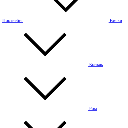
Портвейн
Виски
Коньяк
Ром