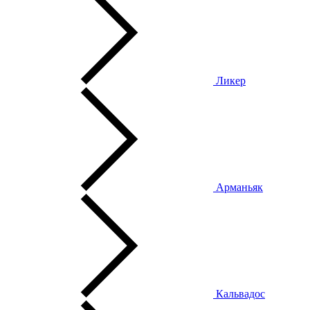
Ликер
Арманьяк
Кальвадос