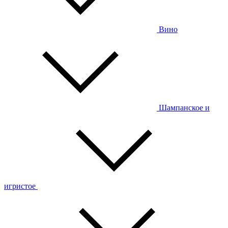
Вино
Шампанское и
игристое