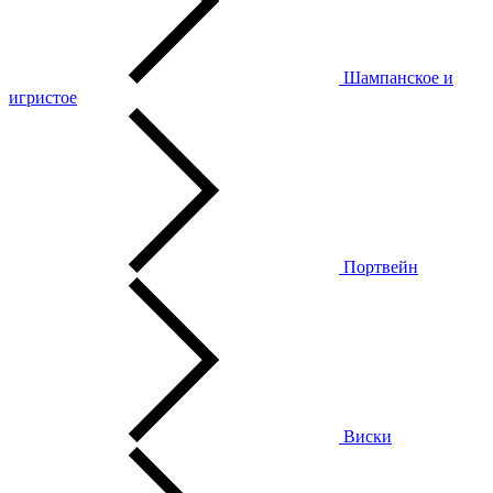
Шампанское и
игристое
Портвейн
Виски