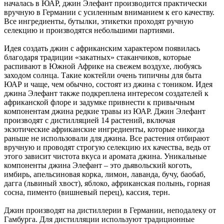
началась в ЮАР, джин Элефант производится практически
вручную в Германии с усиленным вниманием к его качеству.
Все ингредиенты, бутылки, этикетки проходят ручную
селекцию и производятся небольшими партиями.
Идея создать джин с африканским характером появилась
благодаря традиции «закатных» стаканчиков, которые
распивают в Южной Африке на свежем воздухе, любуясь
заходом солнца. Такие коктейли очень типичны для быта
ЮАР и чаще, чем обычно, состоят из джина с тоником. Идея
джина Элефант также подкреплена интересом создателей к
африканской флоре и задумке привнести к привычным
компонентам джина редкие травы из ЮАР. Джин Элефант
производят с дистилляцией 14 растений, включая
экзотические африканские ингредиенты, которые никогда
раньше не использовали для джина. Все растения отбирают
вручную и проводят строгую селекцию их качества, ведь от
этого зависит чистота вкуса и аромата джина. Уникальные
компоненты джина Элефант – это дьявольский коготь,
имбирь, апельсиновая корка, лимон, лаванда, бучу, баобаб,
дагга (львиный хвост), яблоко, африканская полынь, горная
сосна, пименто (вишневый перец), кассия, терн.
Джин производят на дистиллерии в Германии, неподалеку от
Гамбурга. Для дистилляции используют традиционные