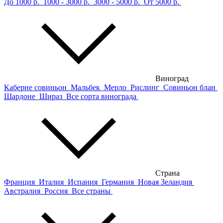
До 1000 р.
1000 - 3000 р.
3000 - 5000 р.
От 5000 р.
Виноград
Каберне совиньон
Мальбек
Мерло
Рислинг
Совиньон блан
Шардоне
Шираз
Все сорта винограда
Страна
Франция
Италия
Испания
Германия
Новая Зеландия
Австралия
Россия
Все страны