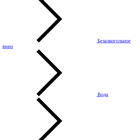
Безалкогольное
вино
Вода