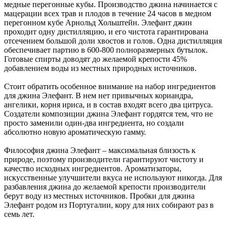
медные перегонные кубы. Производство джина начинается с
мацерации всех трав и плодов в течение 24 часов в медном
перегонном кубе Арнольд Хольштейн. Элефант джин
проходит одну дистилляцию, и его чистота гарантирована
отсечением большой доли хвостов и голов. Одна дистилляция
обеспечивает партию в 600-800 полноразмерных бутылок.
Готовые спирты доводят до желаемой крепости 45%
добавлением воды из местных природных источников.
Стоит обратить особенное внимание на набор ингредиентов
для джина Элефант. В нем нет привычных кориандра,
ангелики, корня ириса, и в состав входят всего два цитруса.
Создатели композиции джина Элефант гордятся тем, что не
просто заменили один-два ингредиента, но создали
абсолютно новую ароматическую гамму.
Философия джина Элефант – максимальная близость к
природе, поэтому производители гарантируют чистоту и
качество исходных ингредиентов. Ароматизаторы,
искусственные улучшители вкуса не используют никогда. Для
разбавления джина до желаемой крепости производители
берут воду из местных источников. Пробки для джина
Элефант родом из Португалии, кору для них собирают раз в
семь лет.