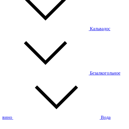
Кальвадос
Безалкогольное
вино
Вода