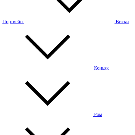
Портвейн
Виски
Коньяк
Ром