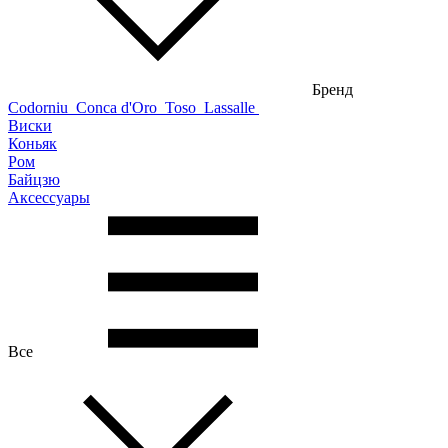
Бренд
Codorniu
Conca d'Oro
Toso
Lassalle
Виски
Коньяк
Ром
Байцзю
Аксессуары
Все