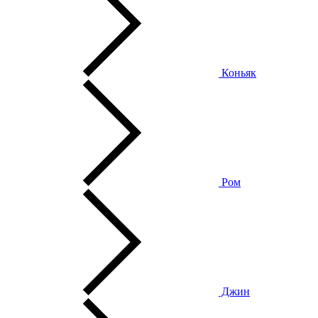
Коньяк
Ром
Джин