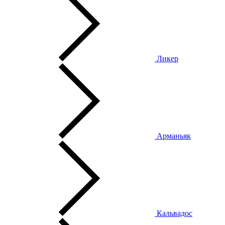
Ликер
Арманьяк
Кальвадос