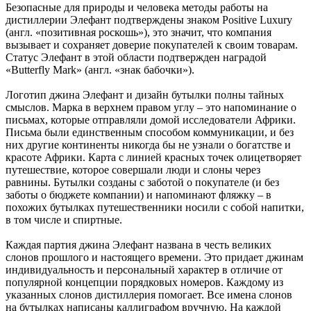
Безопасные для природы и человека методы работы на
дистиллерии Элефант подтверждены знаком Positive Luxury
(англ. «позитивная роскошь»), это значит, что компания
вызывает и сохраняет доверие покупателей к своим товарам.
Статус Элефант в этой области подтвержден наградой
«Butterfly Mark» (англ. «знак бабочки»).
Логотип джина Элефант и дизайн бутылки полны тайных
смыслов. Марка в верхнем правом углу – это напоминание о
письмах, которые отправляли домой исследователи Африки.
Письма были единственным способом коммуникации, и без
них другие континенты никогда бы не узнали о богатстве и
красоте Африки. Карта с линией красных точек олицетворяет
путешествие, которое совершали люди и слоны через
равнины. Бутылки созданы с заботой о покупателе (и без
заботы о бюджете компании) и напоминают фляжку – в
похожих бутылках путешественники носили с собой напитки,
в том числе и спиртные.
Каждая партия джина Элефант названа в честь великих
слонов прошлого и настоящего времени. Это придает джинам
индивидуальность и персональный характер в отличие от
популярной концепции порядковых номеров. Каждому из
указанных слонов дистиллерия помогает. Все имена слонов
на бутылках написаны каллиграфом вручную. На каждой