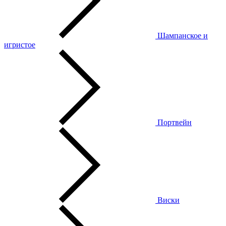
Шампанское и
игристое
Портвейн
Виски