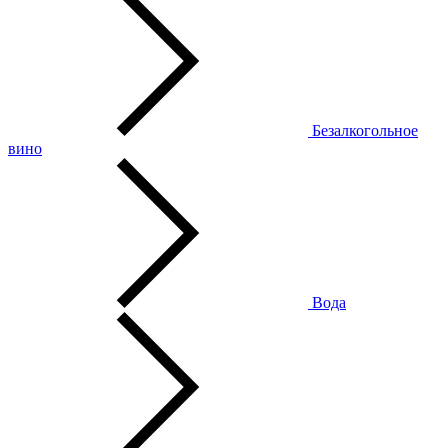
Безалкогольное
вино
Вода