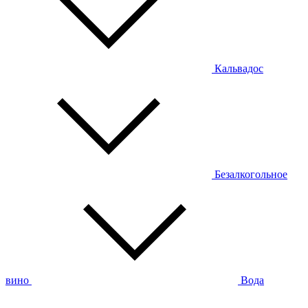
Кальвадос
Безалкогольное
вино
Вода