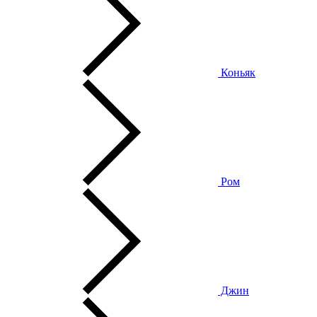
Коньяк
Ром
Джин