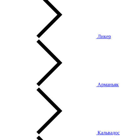
Ликер
Арманьяк
Кальвадос