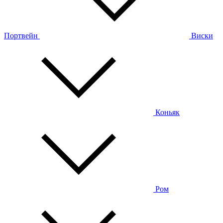
Портвейн
Виски
Коньяк
Ром