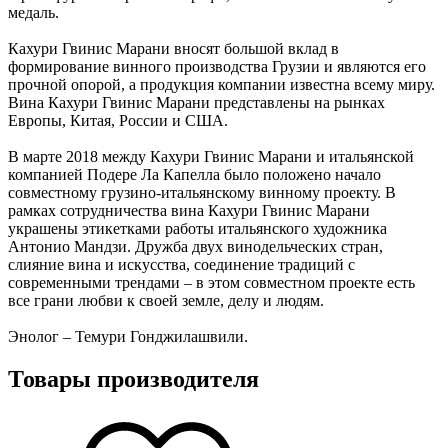
медаль.
Кахури Гвинис Марани вносят большой вклад в
формирование винного производства Грузии и являются его
прочной опорой, а продукция компании известна всему миру.
Вина Кахури Гвинис Марани представлены на рынках
Европы, Китая, России и США.
В марте 2018 между Кахури Гвинис Марани и итальянской
компанией Подере Ла Капелла было положено начало
совместному грузино-итальянскому винному проекту. В
рамках сотрудничества вина Кахури Гвинис Марани
украшены этикетками работы итальянского художника
Антонио Мандзи. Дружба двух винодельческих стран,
слияние вина и искусства, соединение традиций с
современными трендами – в этом совместном проекте есть
все грани любви к своей земле, делу и людям.
Энолог – Темури Гонджилашвили.
Товары производителя