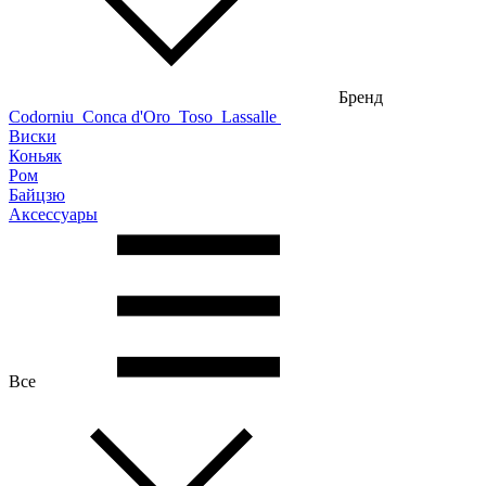
Бренд
Codorniu
Conca d'Oro
Toso
Lassalle
Виски
Коньяк
Ром
Байцзю
Аксессуары
Все