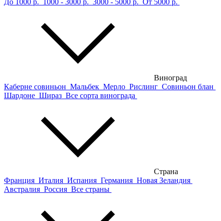
До 1000 р.
1000 - 3000 р.
3000 - 5000 р.
От 5000 р.
Виноград
Каберне совиньон
Мальбек
Мерло
Рислинг
Совиньон блан
Шардоне
Шираз
Все сорта винограда
Страна
Франция
Италия
Испания
Германия
Новая Зеландия
Австралия
Россия
Все страны