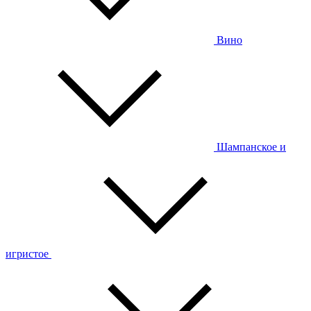
Вино
Шампанское и
игристое