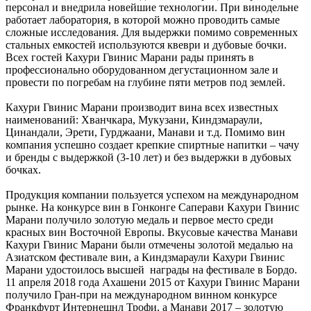
персонал и внедрила новейшие технологии. При винодельне
работает лаборатория, в которой можно проводить самые
сложные исследования. Для выдержки помимо современных
стальных емкостей используются квеври и дубовые бочки.
Всех гостей Кахури Гвинис Марани рады принять в
профессионально оборудованном дегустационном зале и
провести по погребам на глубине пяти метров под землей.
Кахури Гвинис Марани производит вина всех известных
наименований: Хванчкара, Мукузани, Киндзмараули,
Цинандали, Эрети, Гурджаани, Манави и т.д. Помимо вин
компания успешно создает крепкие спиртные напитки – чачу
и бренды с выдержкой (3-10 лет) и без выдержки в дубовых
бочках.
Продукция компании пользуется успехом на международном
рынке. На конкурсе вин в Гонконге Саперави Кахури Гвинис
Марани получило золотую медаль и первое место среди
красных вин Восточной Европы. Вкусовые качества Манави
Кахури Гвинис Марани были отмечены золотой медалью на
Азиатском фестивале вин, а Киндзмараули Кахури Гвинис
Марани удостоилось высшей награды на фестивале в Бордо.
11 апреля 2018 года Ахашени 2015 от Кахури Гвинис Марани
получило Гран-при на международном винном конкурсе
Франкфурт Интернешнл Трофи, а Манави 2017 – золотую