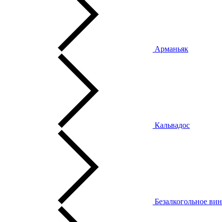
Арманьяк
Кальвадос
Безалкогольное ви