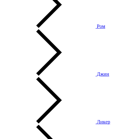
Ром
Джин
Ликер