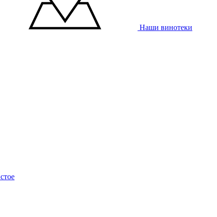
Наши винотеки
стое