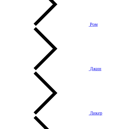
Ром
Джин
Ликер