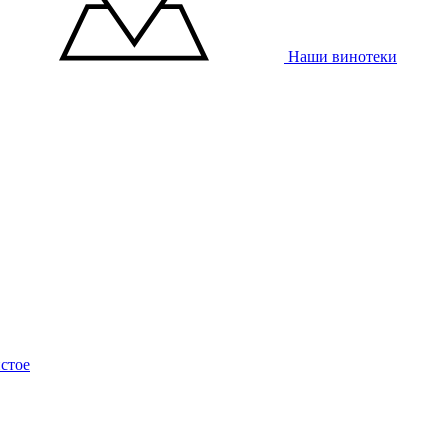
Наши винотеки
стое