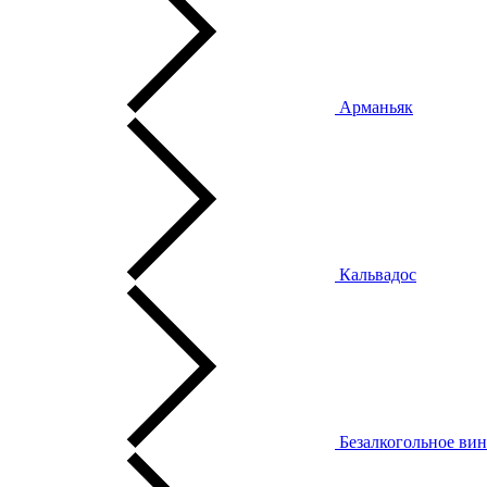
Арманьяк
Кальвадос
Безалкогольное ви