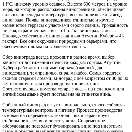
14°С, низкому уровню осадков. Высота 600 метров на уровне
моря, на которой расположены виноградники, обеспечивает
сильные перепады температуры, весьма полезные для ягод
винограда. Почвы виноградников глинистые и крутые
каменистые террасы с участками серого сланца. Урожайность
низкая, ограниченная – всего 1.5-2 кг винограда с лозы.
Площадь собственных виноградников Агустин Куберо – 43
гектара. Все они окружены природными барьерами, что
обеспечивает лозам натуральную защиту.
Сбор винограда всегда проходит в разное время, выбор
зависит от достижения спелости каждым сортом. Агустин
Куберо работают с сортами гарнача (главный для
винодельни), темпранильо, сира, макабео. Семья гордится
своими старыми лозами, виноград с лоз возрастом от 30 до 80
лет используют для производства топовых вин.
Соответствующая пометка «старые лозы» на испанском или
английском языке будет поставлена на этикетке вина.
Собранный виноград везут на винодельню, строго соблюдая
температурный контроль и гигиену. Процесс производства
основан на современных технологиях и гарантирует
стабильное качество и чистоту вина. Современное
оборудование позволяет бутилировать вино под инертным
газом и обеспечивает асептические условия, таким образом,