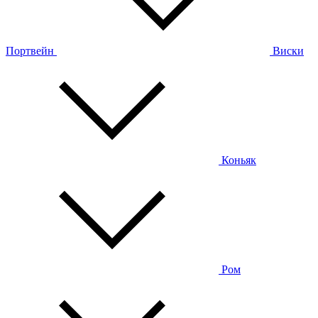
Портвейн
Виски
Коньяк
Ром