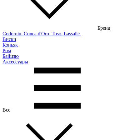
Бренд
Codorniu
Conca d'Oro
Toso
Lassalle
Виски
Коньяк
Ром
Байцзю
Аксессуары
Все