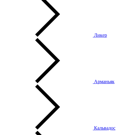
Ликер
Арманьяк
Кальвадос