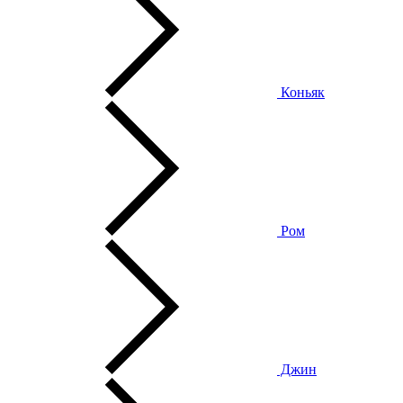
Коньяк
Ром
Джин