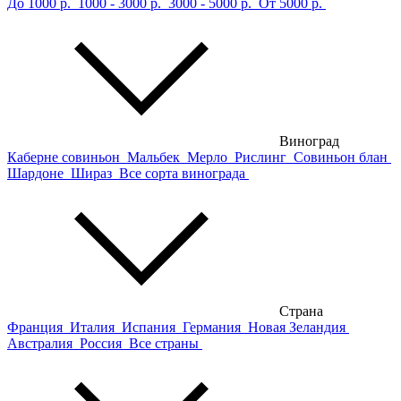
До 1000 р.
1000 - 3000 р.
3000 - 5000 р.
От 5000 р.
Виноград
Каберне совиньон
Мальбек
Мерло
Рислинг
Совиньон блан
Шардоне
Шираз
Все сорта винограда
Страна
Франция
Италия
Испания
Германия
Новая Зеландия
Австралия
Россия
Все страны