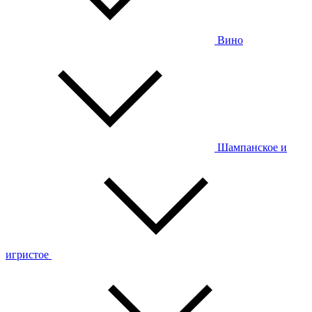
Вино
Шампанское и
игристое