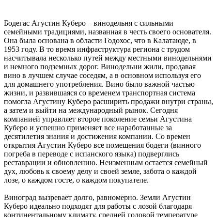
Бодегас Агустин Куберо – винодельня с сильными
семейными традициями, названная в честь своего основателя.
Она была основана в области Годохос, что в Калатаюде, в
1953 году. В то время инфраструктура региона с трудом
насчитывала несколько путей между местными винодельнями
и немного подземных дорог. Винодельни жили, продавая
вино в лучшем случае соседям, а в основном используя его
для домашнего употребления. Вино было важной частью
жизни, и развившаяся со временем транспортная система
помогла Агустину Куберо расширить продажи внутри страны,
а затем и выйти на международный рынок. Сегодня
компанией управляет второе поколение семьи Агустина
Куберо и успешно применяет все наработанные за
десятилетия знания и достижения компании. Со времен
открытия Агустин Куберо все помещения бодеги (винного
погреба в переводе с испанского языка) подверглись
реставрации и обновлению. Неизменным остается семейный
дух, любовь к своему делу и своей земле, забота о каждой
лозе, о каждом госте, о каждом покупателе.
Виноград вызревает долго, равномерно. Земли Агустин
Куберо идеально подходят для работы с лозой благодаря
континентальному климату, средней годовой температуре