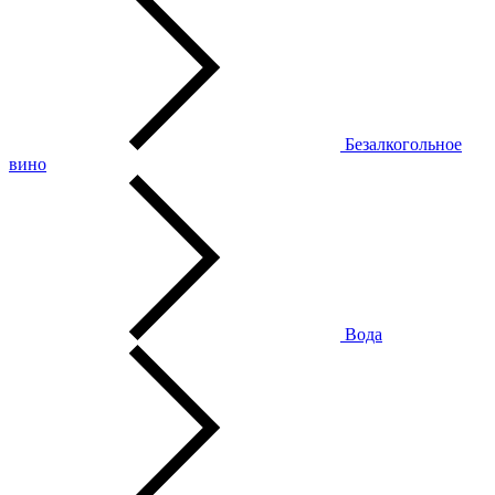
Безалкогольное
вино
Вода