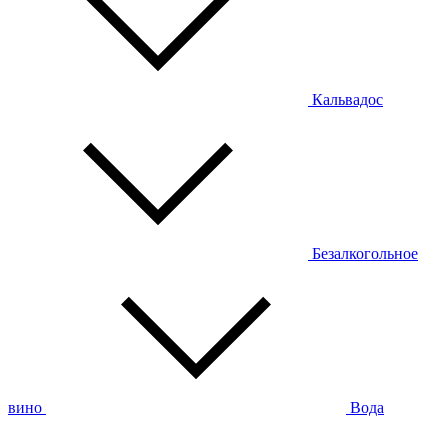
Кальвадос
Безалкогольное
вино
Вода