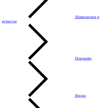
Шампанское и
игристое
Портвейн
Виски