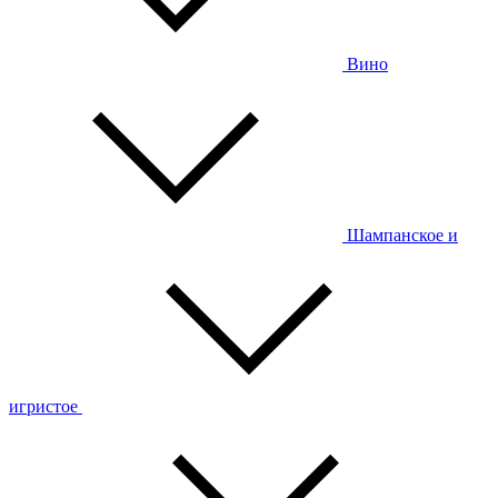
Вино
Шампанское и
игристое