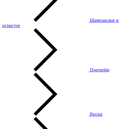
Шампанское и
игристое
Портвейн
Виски