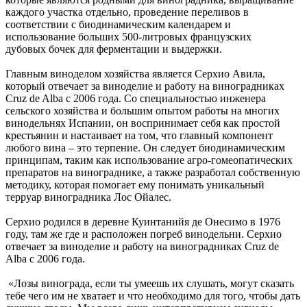
каждого участка отдельно, проведение переливов в
соответствии с биодинамическим календарем и
использование больших 500-литровых французских
дубовых бочек для ферментации и выдержки.
Главным виноделом хозяйства является Серхио Авила,
который отвечает за виноделие и работу на виноградниках
Cruz de Alba с 2006 года. Со специальностью инженера
сельского хозяйства и большим опытом работы на многих
винодельнях Испании, он воспринимает себя как простой
крестьянин и настаивает на том, что главный компонент
любого вина – это терпение. Он следует биодинамическим
принципам, таким как использование агро-гомеопатических
препаратов на винограднике, а также разработал собственную
методику, которая помогает ему понимать уникальный
терруар виноградника Лос Ойалес.
Серхио родился в деревне Куинтанийя де Онесимо в 1976
году, там же где и расположен погреб винодельни. Серхио
отвечает за виноделие и работу на виноградниках Cruz de
Alba с 2006 года.
«Лозы винограда, если ты умеешь их слушать, могут сказать
тебе чего им не хватает и что необходимо для того, чтобы дать