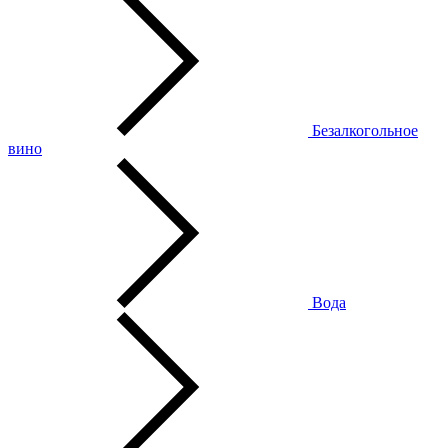
Безалкогольное
вино
Вода