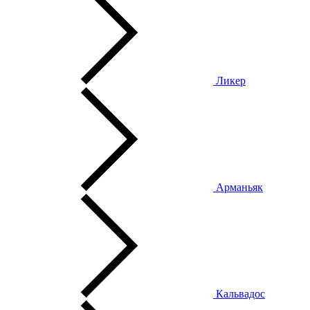
Ликер
Арманьяк
Кальвадос