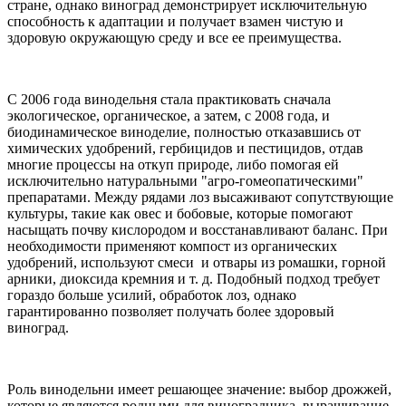
стране, однако виноград демонстрирует исключительную
способность к адаптации и получает взамен чистую и
здоровую окружающую среду и все ее преимущества.
С 2006 года винодельня стала практиковать сначала
экологическое, органическое, а затем, с 2008 года, и
биодинамическое виноделие, полностью отказавшись от
химических удобрений, гербицидов и пестицидов, отдав
многие процессы на откуп природе, либо помогая ей
исключительно натуральными "агро-гомеопатическими"
препаратами. Между рядами лоз высаживают сопутствующие
культуры, такие как овес и бобовые, которые помогают
насыщать почву кислородом и восстанавливают баланс. При
необходимости применяют компост из органических
удобрений, используют смеси и отвары из ромашки, горной
арники, диоксида кремния и т. д. Подобный подход требует
гораздо больше усилий, обработок лоз, однако
гарантированно позволяет получать более здоровый
виноград.
Роль винодельни имеет решающее значение: выбор дрожжей,
которые являются родными для виноградника, выращивание