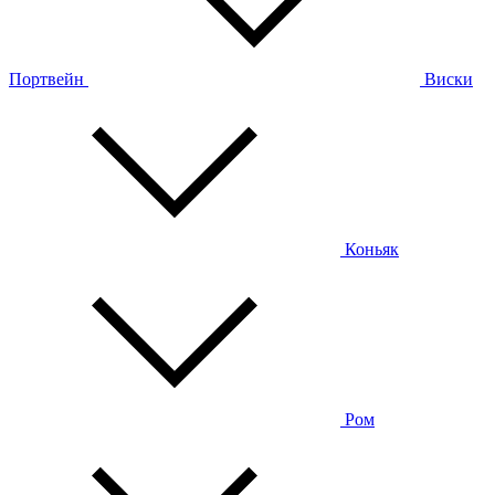
Портвейн
Виски
Коньяк
Ром