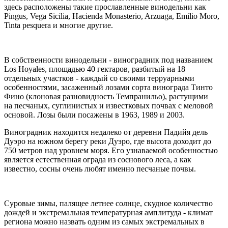
здесь расположены такие прославленные винодельни как
Pingus, Vega Sicilia, Hacienda Monasterio, Arzuaga, Emilio Moro,
Tinta pesquera и многие другие.
В собственности винодельни - виноградник под названием
Los Hoyales, площадью 40 гектаров, разбитый на 18
отдельных участков - каждый со своими терруарными
особенностями, засаженный лозами сорта винограда Тинто
Фино (клоновая разновидность Темпранильо), растущими
на песчаных, суглинистых и известковых почвах с меловой
основой. Лозы были посажены в 1963, 1989 и 2003.
Виноградник находится недалеко от деревни Падийя дель
Дуэро на южном берегу реки Дуэро, где высота доходит до
750 метров над уровнем моря. Его узнаваемой особенностью
является естественная ограда из соснового леса, а как
известно, сосны очень любят именно песчаные почвы.
Суровые зимы, палящее летнее солнце, скудное количество
дождей и экстремальная температурная амплитуда - климат
региона можно назвать одним из самых экстремальных в