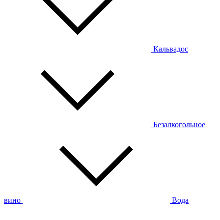
Кальвадос
Безалкогольное
вино
Вода