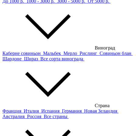
До 1000 р.
1000 - 3000 р.
3000 - 5000 р.
От 5000 р.
Виноград
Каберне совиньон
Мальбек
Мерло
Рислинг
Совиньон блан
Шардоне
Шираз
Все сорта винограда
Страна
Франция
Италия
Испания
Германия
Новая Зеландия
Австралия
Россия
Все страны