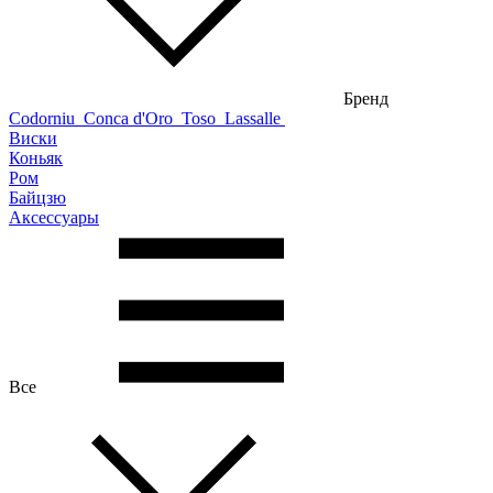
Бренд
Codorniu
Conca d'Oro
Toso
Lassalle
Виски
Коньяк
Ром
Байцзю
Аксессуары
Все