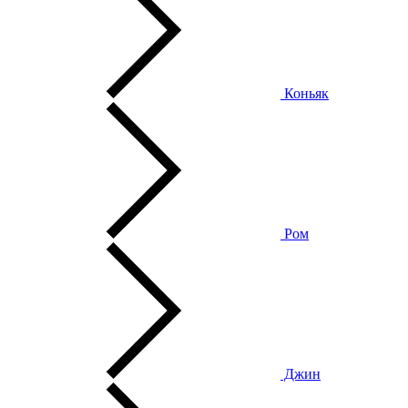
Коньяк
Ром
Джин