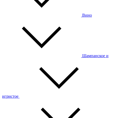
Вино
Шампанское и
игристое