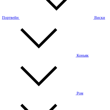
Портвейн
Виски
Коньяк
Ром