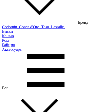
Бренд
Codorniu
Conca d'Oro
Toso
Lassalle
Виски
Коньяк
Ром
Байцзю
Аксессуары
Все