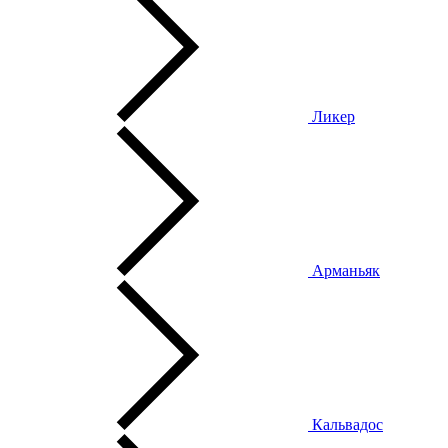
Ликер
Арманьяк
Кальвадос