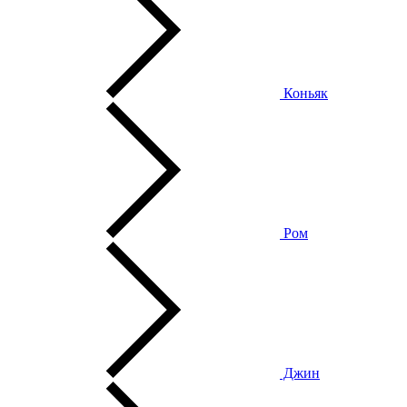
Коньяк
Ром
Джин