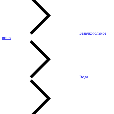
Безалкогольное
вино
Вода