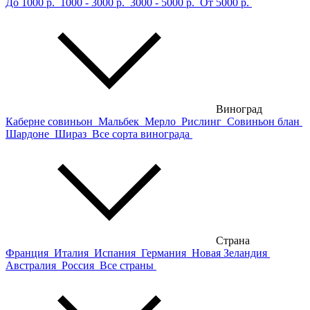
До 1000 р.
1000 - 3000 р.
3000 - 5000 р.
От 5000 р.
Виноград
Каберне совиньон
Мальбек
Мерло
Рислинг
Совиньон блан
Шардоне
Шираз
Все сорта винограда
Страна
Франция
Италия
Испания
Германия
Новая Зеландия
Австралия
Россия
Все страны