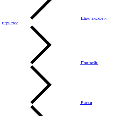
Шампанское и
игристое
Портвейн
Виски