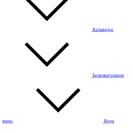
Кальвадос
Безалкогольное
вино
Вода