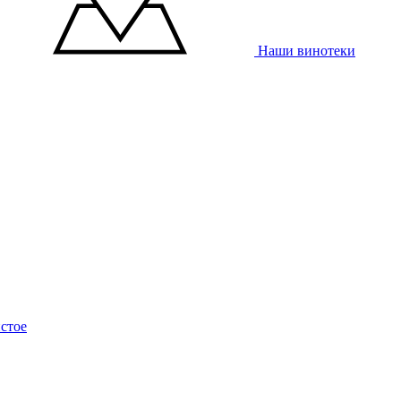
Наши винотеки
стое