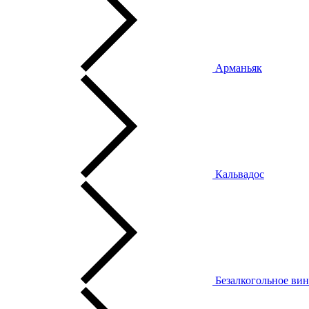
Арманьяк
Кальвадос
Безалкогольное ви