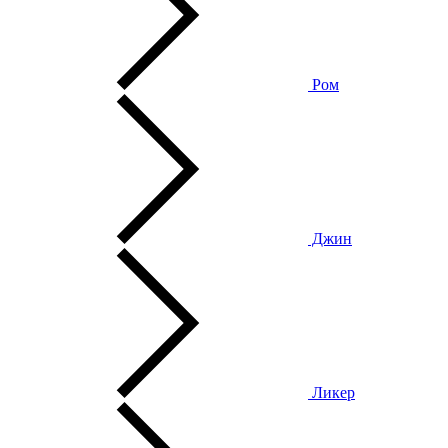
Ром
Джин
Ликер