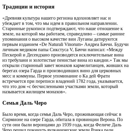
Традиции и история
«Древняя культура нашего региона вдохновляет нас и
убеждает в том, что мы идем в правильном направлении.
Старинные рукописи подтверждают, что наше отношение к
земле, на которой мы работаем, справедливо – самые ранние
упоминания о высоком качестве вин Луганы датируются
первым изданием «De Naturali Vinorum» Андреа Баччи. Будучи
личным медиком папы Сикстуса V, Баччи написал: «Между
Пескерой и Десендзано производятся исключительные вина
из требулани и золотистые пенистые вина из кандии.» Так мы
открыли старинный завет монахов кармелитанцев, живших на
берегах озера Гарда и производивших вино для церковных
месс и коммуны. Первое упоминание о Ка дей Фрати
встречается при переписи владений 1782 года, указывается,
что это дом «с бесчисленными участками земли, который
называется жилищем монахов».
Семья Даль Черо
Было время, когда семья Даль Черо, проживающая сейчас в
Сирмионе на озере Гарда, обитала в провинции Верона. По
сути они были веронцами до 1939 года, когда Феличе Даль
Черо решил покинуть вулканические земли Ронка ради