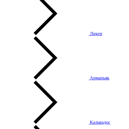
Ликер
Арманьяк
Кальвадос