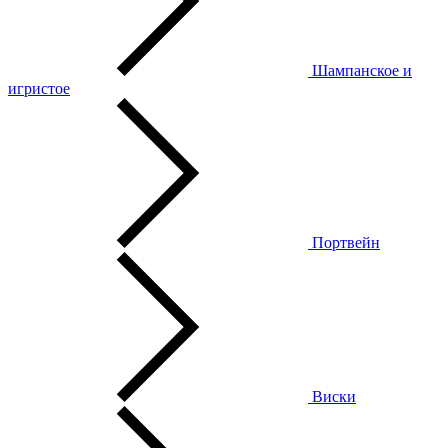
Шампанское и
игристое
Портвейн
Виски