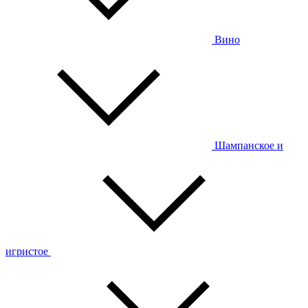
Вино
Шампанское и
игристое