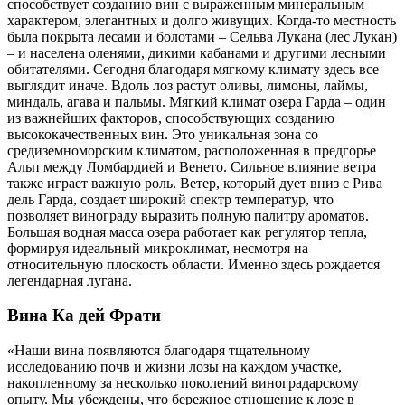
способствует созданию вин с выраженным минеральным
характером, элегантных и долго живущих. Когда-то местность
была покрыта лесами и болотами – Сельва Лукана (лес Лукан)
– и населена оленями, дикими кабанами и другими лесными
обитателями. Сегодня благодаря мягкому климату здесь все
выглядит иначе. Вдоль лоз растут оливы, лимоны, лаймы,
миндаль, агава и пальмы. Мягкий климат озера Гарда – один
из важнейших факторов, способствующих созданию
высококачественных вин. Это уникальная зона со
средиземноморским климатом, расположенная в предгорье
Альп между Ломбардией и Венето. Сильное влияние ветра
также играет важную роль. Ветер, который дует вниз с Рива
дель Гарда, создает широкий спектр температур, что
позволяет винограду выразить полную палитру ароматов.
Большая водная масса озера работает как регулятор тепла,
формируя идеальный микроклимат, несмотря на
относительную плоскость области. Именно здесь рождается
легендарная лугана.
Вина Ка дей Фрати
«Наши вина появляются благодаря тщательному
исследованию почв и жизни лозы на каждом участке,
накопленному за несколько поколений виноградарскому
опыту. Мы убеждены, что бережное отношение к лозе в