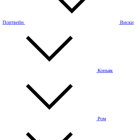
Портвейн
Виски
Коньяк
Ром