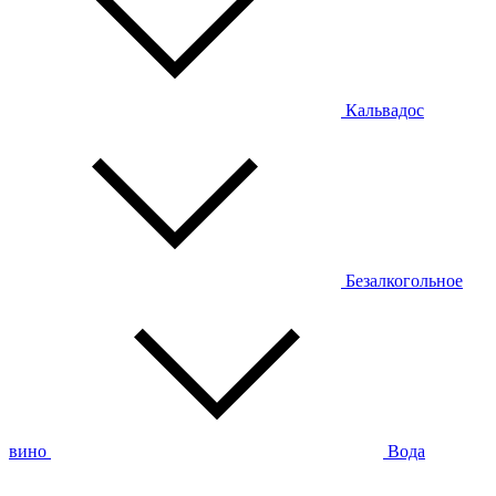
Кальвадос
Безалкогольное
вино
Вода