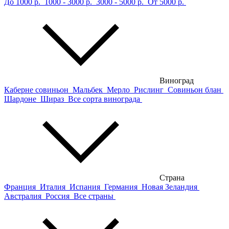
До 1000 р.
1000 - 3000 р.
3000 - 5000 р.
От 5000 р.
Виноград
Каберне совиньон
Мальбек
Мерло
Рислинг
Совиньон блан
Шардоне
Шираз
Все сорта винограда
Страна
Франция
Италия
Испания
Германия
Новая Зеландия
Австралия
Россия
Все страны