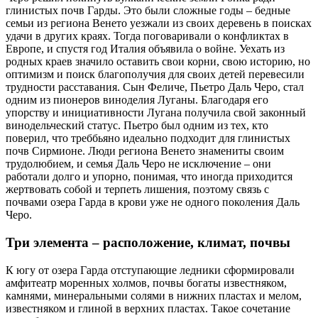
глинистых почв Гарды. Это были сложные годы – бедные
семьи из региона Венето уезжали из своих деревень в поисках
удачи в других краях. Тогда поговаривали о конфликтах в
Европе, и спустя год Италия объявила о войне. Уехать из
родных краев значило оставить свои корни, свою историю, но
оптимизм и поиск благополучия для своих детей перевесили
трудности расставания. Сын Феличе, Пьетро Даль Черо, стал
одним из пионеров виноделия Луганы. Благодаря его
упорству и инициативности Лугана получила свой законный
винодельческий статус. Пьетро был одним из тех, кто
поверил, что треббьяно идеально подходит для глинистых
почв Сирмионе. Люди региона Венето знамениты своим
трудолюбием, и семья Даль Черо не исключение – они
работали долго и упорно, понимая, что иногда приходится
жертвовать собой и терпеть лишения, поэтому связь с
почвами озера Гарда в крови уже не одного поколения Даль
Черо.
Три элемента – расположение, климат, почвы
К югу от озера Гарда отступающие ледники сформировали
амфитеатр моренных холмов, почвы богаты известняком,
камнями, минеральными солями в нижних пластах и мелом,
известняком и глиной в верхних пластах. Такое сочетание