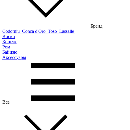
Бренд
Codorniu
Conca d'Oro
Toso
Lassalle
Виски
Коньяк
Ром
Байцзю
Аксессуары
Все