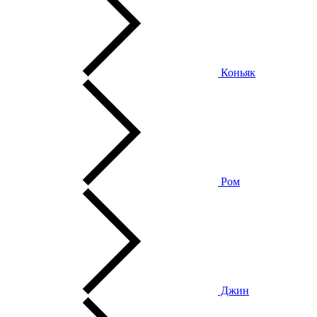
Коньяк
Ром
Джин