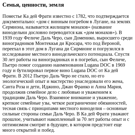
Семья, ценности, земля
Поместье Ка дей Фрати известно с 1782, что подтверждается
документально: «дом с винным погребом в Лугане, на землях
Сермиона, называется жилищем монахов» (название
винодельни дословно переводится как «дом монахов»). В
1939 году Феличе Даль Черо, сын Доменико, выросшего среди
виноградников Монтеккья ди Кросара, что под Вероной,
переехал в этот дом в Лугана ди Сирмионе и погрузился в
исследование местного винодельческого потенциала. Спустя
30 лет работы на виноградниках и в погребах, сын Феличе,
Пьетро помог созданию наименования Lugana DOC в 1969
году и бутилировал первое вино Lugana DOC от Ка дей
Фрати. В 2012 Пьетро Даль Черо не стало, но его
энологический опыт и мастерство унаследовали его жена,
Санта Роза и дети, Иджино, Джан Франко и Анна Мария,
продолжив семейное дело с любовью и уважением к
традициям Даль Черо. Взаимное внимание и уважение,
крепкие семейные узы, четкое разграничение обязанностей,
тесная связь с принципами местного виноделия – основные
сильные стороны семьи Даль Черо. В Ка дей Фрати уважают
прошлое, учитывают накопленный за 70 лет работы опыт и с
оптимизмом смотрят в будущее, в котором предстоит еще
много открытий и побед.