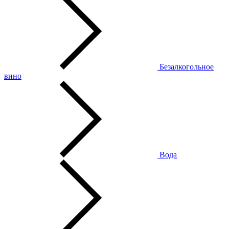
Безалкогольное
вино
Вода