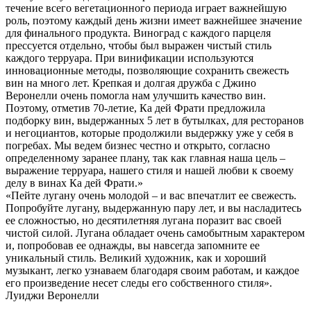
течение всего вегетационного периода играет важнейшую
роль, поэтому каждый день жизни имеет важнейшее значение
для финального продукта. Виноград с каждого парцеля
прессуется отдельно, чтобы был выражен чистый стиль
каждого терруара. При винификации используются
инновационные методы, позволяющие сохранить свежесть
вин на много лет. Крепкая и долгая дружба с Джино
Веронелли очень помогла нам улучшить качество вин.
Поэтому, отметив 70-летие, Ка дей Фрати предложила
подборку вин, выдержанных 5 лет в бутылках, для ресторанов
и негоциантов, которые продолжили выдержку уже у себя в
погребах. Мы ведем бизнес честно и открыто, согласно
определенному заранее плану, так как главная наша цель –
выражение терруара, нашего стиля и нашей любви к своему
делу в винах Ка дей Фрати.»
«Пейте лугану очень молодой – и вас впечатлит ее свежесть.
Попробуйте лугану, выдержанную пару лет, и вы насладитесь
ее сложностью, но десятилетняя лугана поразит вас своей
чистой силой. Лугана обладает очень самобытным характером
и, попробовав ее однажды, вы навсегда запомните ее
уникальный стиль. Великий художник, как и хороший
музыкант, легко узнаваем благодаря своим работам, и каждое
его произведение несет следы его собственного стиля».
Луиджи Веронелли