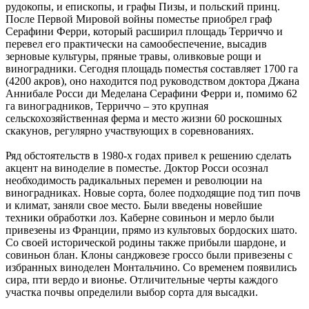
рудокопы, и епископы, и графы Пизы, и польский принц.
После Первой Мировой войны поместье приобрел граф
Серафини Ферри, который расширил площадь Терриччо и
перевел его практически на самообеспечение, высадив
зерновые культуры, пряные травы, оливковые рощи и
виноградники. Сегодня площадь поместья составляет 1700 га
(4200 акров), оно находится под руководством доктора Джана
Аннибале Росси ди Меделана Серафини Ферри и, помимо 62
га виноградников, Терриччо – это крупная
сельскохозяйственная ферма и место жизни 60 роскошных
скакунов, регулярно участвующих в соревнованиях.
Ряд обстоятельств в 1980-х годах привел к решению сделать
акцент на виноделие в поместье. Доктор Росси осознал
необходимость радикальных перемен и революции на
виноградниках. Новые сорта, более подходящие под тип почв
и климат, заняли свое место. Были введены новейшие
техники обработки лоз. Каберне совиньон и мерло были
привезены из Франции, прямо из культовых бордоских шато.
Со своей исторической родины также прибыли шардоне, и
совиньон блан. Клоны санджовезе гроссо были привезены с
избранных виноделен Монтальчино. Со временем появились
сира, пти вердо и вионье. Отличительные черты каждого
участка почвы определили выбор сорта для высадки.