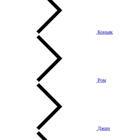
Коньяк
Ром
Джин