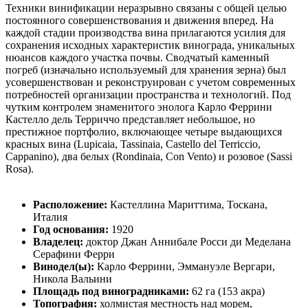
Техники винификации неразрывно связаны с общей целью
постоянного совершенствования и движения вперед. На
каждой стадии производства вина прилагаются усилия для
сохранения исходных характеристик винограда, уникальных
нюансов каждого участка почвы. Сводчатый каменный
погреб (изначально используемый для хранения зерна) был
усовершенствован и реконструирован с учетом современных
потребностей организации пространства и технологий. Под
чутким контролем знаменитого энолога Карло Феррини
Кастелло дель Терриччо представляет небольшое, но
престижное портфолио, включающее четыре выдающихся
красных вина (Lupicaia, Tassinaia, Castello del Terriccio,
Cappanino), два белых (Rondinaia, Con Vento) и розовое (Sassi
Rosa).
Расположение:
Кастеллина Мариттима, Тоскана,
Италия
Год основания:
1920
Владелец:
доктор Джан Аннибале Росси ди Меделана
Серафини Ферри
Винодел(ы):
Карло Феррини, Эммануэле Вергари,
Никола Вальини
Площадь под виноградниками:
62 га (153 акра)
Топография:
холмистая местность над морем,