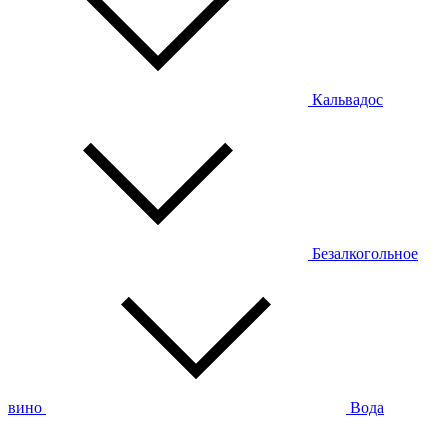
Кальвадос
Безалкогольное
вино
Вода