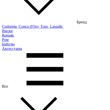
Бренд
Codorniu
Conca d'Oro
Toso
Lassalle
Виски
Коньяк
Ром
Байцзю
Аксессуары
Все