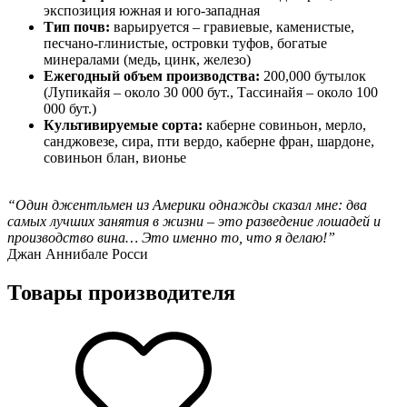
экспозиция южная и юго-западная
Тип почв:
варьируется – гравиевые, каменистые,
песчано-глинистые, островки туфов, богатые
минералами (медь, цинк, железо)
Ежегодный объем производства:
200,000 бутылок
(Лупикайя – около 30 000 бут., Тассинайя – около 100
000 бут.)
Культивируемые сорта:
каберне совиньон, мерло,
санджовезе, сира, пти вердо, каберне фран, шардоне,
совиньон блан, вионье
“Один джентльмен из Америки однажды сказал мне: два
самых лучших занятия в жизни – это разведение лошадей и
производство вина… Это именно то, что я делаю!”
Джан Аннибале Росси
Товары производителя