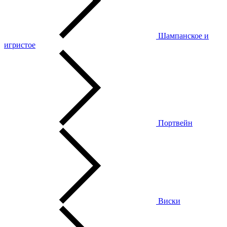
Шампанское и
игристое
Портвейн
Виски