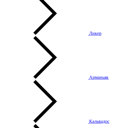
Ликер
Арманьяк
Кальвадос