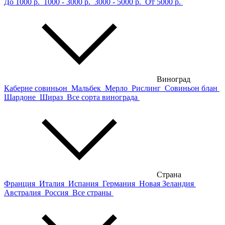
До 1000 р.
1000 - 3000 р.
3000 - 5000 р.
От 5000 р.
Виноград
Каберне совиньон
Мальбек
Мерло
Рислинг
Совиньон блан
Шардоне
Шираз
Все сорта винограда
Страна
Франция
Италия
Испания
Германия
Новая Зеландия
Австралия
Россия
Все страны