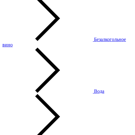
Безалкогольное
вино
Вода