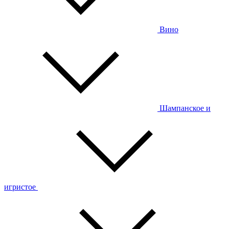
Вино
Шампанское и
игристое