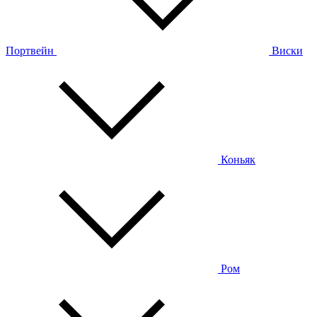
Портвейн
Виски
Коньяк
Ром