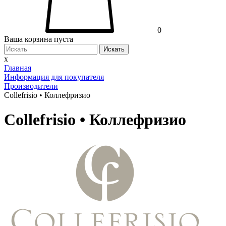
0
Ваша корзина пуста
Искать
x
Главная
Информация для покупателя
Производители
Collefrisio • Коллефризио
Collefrisio • Коллефризио