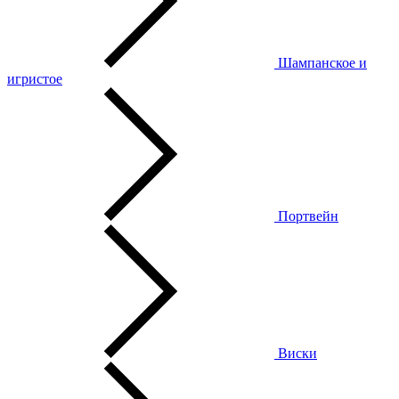
Шампанское и
игристое
Портвейн
Виски