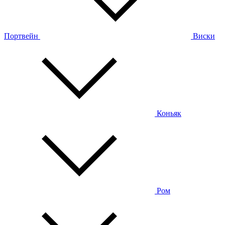
Портвейн
Виски
Коньяк
Ром