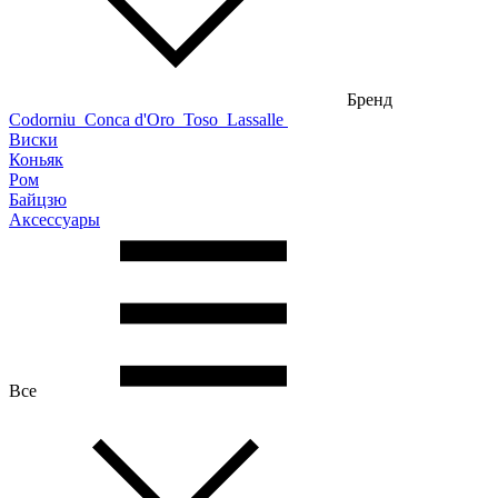
Бренд
Codorniu
Conca d'Oro
Toso
Lassalle
Виски
Коньяк
Ром
Байцзю
Аксессуары
Все