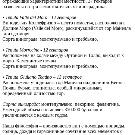
отражающие характеристики местности. 37 гектаров
разделены на три самостоятельных виноградника:
• Tenuta Valle del Moro - 12 гектаров
Винодельня Коллефризио – центр поместья, расположена в
Долине Моро (Valle del Moro), раскинувшейся от гор Майелла
вниз до моря.
Сорта винограда: монтепульчано и треббьяно.
• Tenuta Morrecine - 12 гектаров
Расположена на холме между Ортоной и Толло, выходит к
морю. Каменистые почвы.
Сорта винограда: монтепульчано и треббьяно.
• Tenuta Giuliano Teatino – 13 гектаров
Расположена у подножья гор Майелла над долиной Венна.
Почвы бурые, глинистые, особый микроклимат,
определенный близостью гор.
Сорта винограда:
монтепульчано, пекорино, фалангина.
Ежегодный объем составляет 350.000 бутылок и
увеличивается с каждым годом.
Наша философия – производство вин с помощью природы,
солнца, дождя и гармоничное сочетание всех элементов с