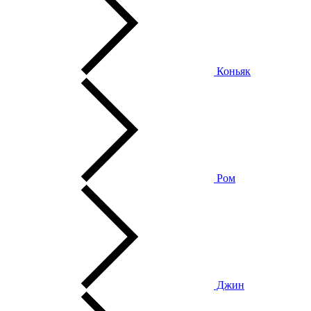
Коньяк
Ром
Джин