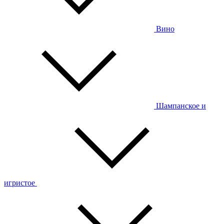
Вино
Шампанское и
игристое