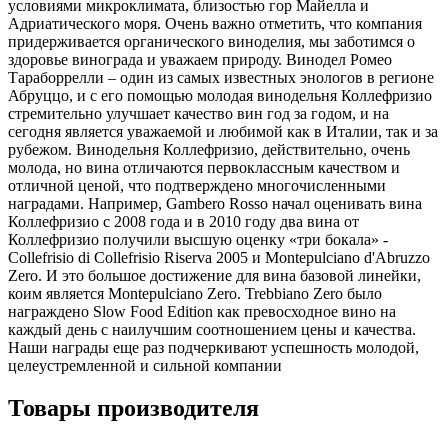
условиями микроклимата, близостью гор Майелла и
Адриатического моря. Очень важно отметить, что компания
придерживается органического виноделия, мы заботимся о
здоровье винограда и уважаем природу. Винодел Ромео
Тараборрелли – один из самых известных энологов в регионе
Абруццо, и с его помощью молодая винодельня Коллефризио
стремительно улучшает качество вин год за годом, и на
сегодня является уважаемой и любимой как в Италии, так и за
рубежом. Винодельня Коллефризио, действительно, очень
молода, но вина отличаются первоклассным качеством и
отличной ценой, что подтверждено многочисленными
наградами. Например, Gambero Rosso начал оценивать вина
Коллефризио с 2008 года и в 2010 году два вина от
Коллефризио получили высшую оценку «три бокала» -
Collefrisio di Collefrisio Riserva 2005 и Montepulciano d'Abruzzo
Zero. И это большое достижение для вина базовой линейки,
коим является Montepulciano Zero. Trebbiano Zero было
награждено Slow Food Edition как превосходное вино на
каждый день с наилучшим соотношением цены и качества.
Наши награды еще раз подчеркивают успешность молодой,
целеустремленной и сильной компании
Товары производителя