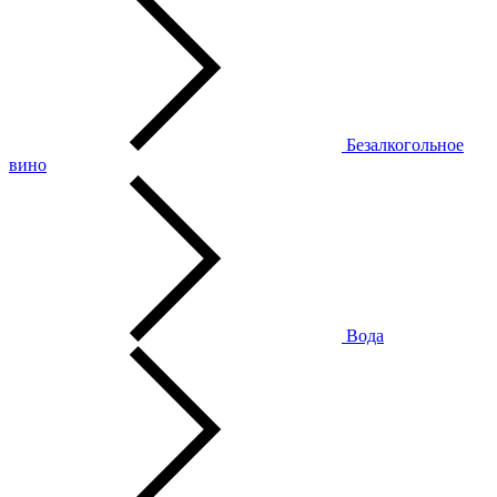
Безалкогольное
вино
Вода