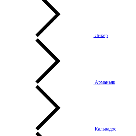
Ликер
Арманьяк
Кальвадос