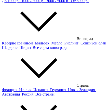
До 1000 р.
1000 - 3000 р.
3000 - 5000 р.
От 5000 р.
Виноград
Каберне совиньон
Мальбек
Мерло
Рислинг
Совиньон блан
Шардоне
Шираз
Все сорта винограда
Страна
Франция
Италия
Испания
Германия
Новая Зеландия
Австралия
Россия
Все страны