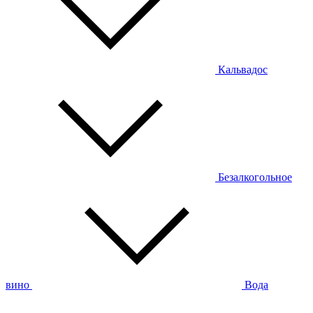
Кальвадос
Безалкогольное
вино
Вода