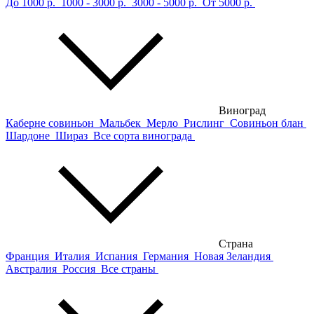
До 1000 р.
1000 - 3000 р.
3000 - 5000 р.
От 5000 р.
Виноград
Каберне совиньон
Мальбек
Мерло
Рислинг
Совиньон блан
Шардоне
Шираз
Все сорта винограда
Страна
Франция
Италия
Испания
Германия
Новая Зеландия
Австралия
Россия
Все страны