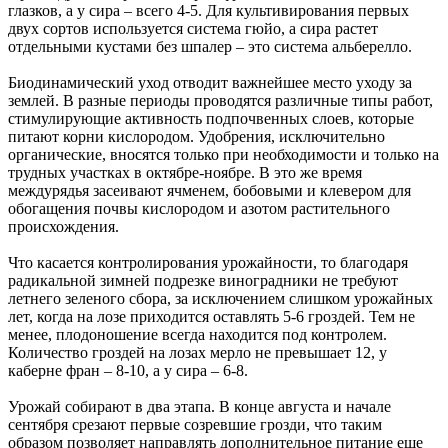
глазков, а у сира – всего 4-5. Для культивирования первых
двух сортов используется система гюйо, а сира растет
отдельными кустами без шпалер – это система альберелло.
Биодинамический уход отводит важнейшее место уходу за
землей. В разные периоды проводятся различные типы работ,
стимулирующие активность подпочвенных слоев, которые
питают корни кислородом. Удобрения, исключительно
органические, вносятся только при необходимости и только на
трудных участках в октябре-ноябре. В это же время
междурядья засеивают ячменем, бобовыми и клевером для
обогащения почвы кислородом и азотом растительного
происхождения.
Что касается контролирования урожайности, то благодаря
радикальной зимней подрезке виноградники не требуют
летнего зеленого сбора, за исключением слишком урожайных
лет, когда на лозе приходится оставлять 5-6 гроздей. Тем не
менее, плодоношение всегда находится под контролем.
Количество гроздей на лозах мерло не превышает 12, у
каберне фран – 8-10, а у сира – 6-8.
Урожай собирают в два этапа. В конце августа и начале
сентября срезают первые созревшие грозди, что таким
образом позволяет направлять дополнительное питание еще