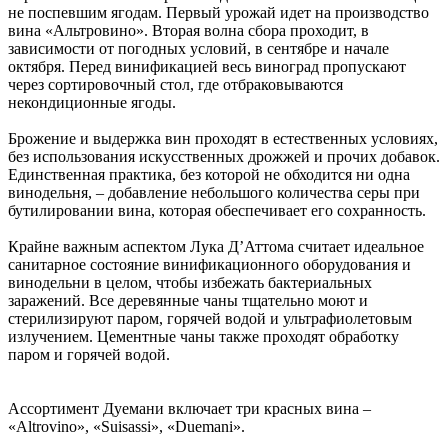
не поспевшим ягодам. Первый урожай идет на производство
вина «Альтровино». Вторая волна сбора проходит, в
зависимости от погодных условий, в сентябре и начале
октября. Перед винификацией весь виноград пропускают
через сортировочный стол, где отбраковываются
некондиционные ягоды.
Брожение и выдержка вин проходят в естественных условиях,
без использования искусственных дрожжей и прочих добавок.
Единственная практика, без которой не обходится ни одна
винодельня, – добавление небольшого количества серы при
бутилировании вина, которая обеспечивает его сохранность.
Крайне важным аспектом Лука Д’Аттома считает идеальное
санитарное состояние винификационного оборудования и
винодельни в целом, чтобы избежать бактериальных
заражений. Все деревянные чаны тщательно моют и
стерилизируют паром, горячей водой и ультрафиолетовым
излучением. Цементные чаны также проходят обработку
паром и горячей водой.
Ассортимент Дуемани включает три красных вина –
«Altrovino», «Suisassi», «Duemani».