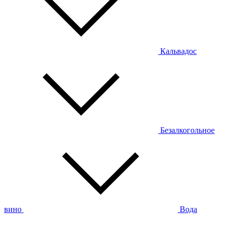
Кальвадос
Безалкогольное
вино
Вода