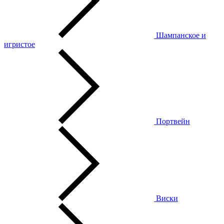
Шампанское и
игристое
Портвейн
Виски