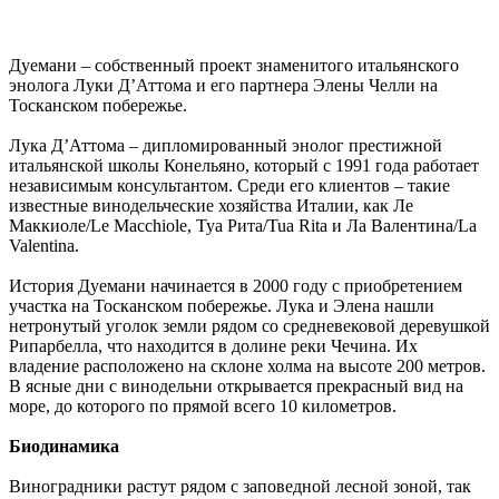
Дуемани – собственный проект знаменитого итальянского
энолога Луки Д’Аттома и его партнера Элены Челли на
Тосканском побережье.
Лука Д’Аттома – дипломированный энолог престижной
итальянской школы Конельяно, который с 1991 года работает
независимым консультантом. Среди его клиентов – такие
известные винодельческие хозяйства Италии, как Ле
Маккиоле/Le Macchiole, Туа Рита/Tua Rita и Ла Валентина/La
Valentina.
История Дуемани начинается в 2000 году с приобретением
участка на Тосканском побережье. Лука и Элена нашли
нетронутый уголок земли рядом со средневековой деревушкой
Рипарбелла, что находится в долине реки Чечина. Их
владение расположено на склоне холма на высоте 200 метров.
В ясные дни с винодельни открывается прекрасный вид на
море, до которого по прямой всего 10 километров.
Биодинамика
Виноградники растут рядом с заповедной лесной зоной, так