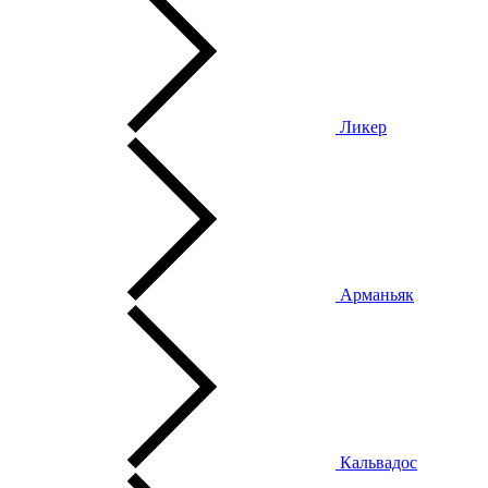
Ликер
Арманьяк
Кальвадос