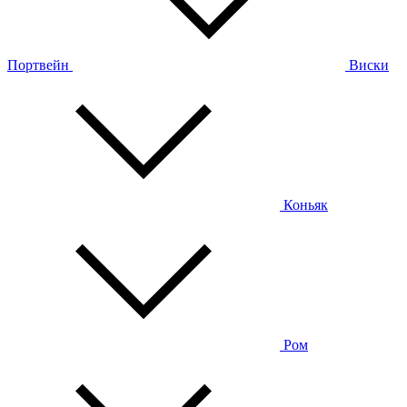
Портвейн
Виски
Коньяк
Ром