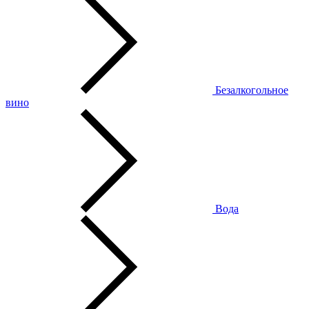
Безалкогольное
вино
Вода