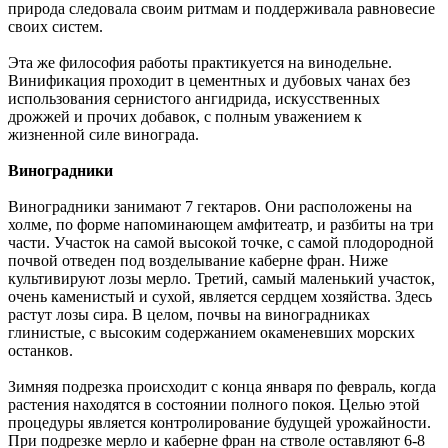
природа следовала своим ритмам и поддерживала равновесие
своих систем.
Эта же философия работы практикуется на винодельне.
Винификация проходит в цементных и дубовых чанах без
использования сернистого ангидрида, искусственных
дрожжей и прочих добавок, с полным уважением к
жизненной силе винограда.
Виноградники
Виноградники занимают 7 гектаров. Они расположены на
холме, по форме напоминающем амфитеатр, и разбиты на три
части. Участок на самой высокой точке, с самой плодородной
почвой отведен под возделывание каберне фран. Ниже
культивируют лозы мерло. Третий, самый маленький участок,
очень каменистый и сухой, является сердцем хозяйства. Здесь
растут лозы сира. В целом, почвы на виноградниках
глинистые, с высоким содержанием окаменевших морских
останков.
Зимняя подрезка происходит с конца января по февраль, когда
растения находятся в состоянии полного покоя. Целью этой
процедуры является контролирование будущей урожайности.
При подрезке мерло и каберне фран на стволе оставляют 6-8