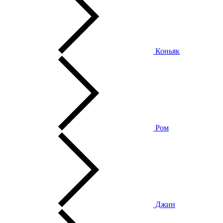
Коньяк
Ром
Джин