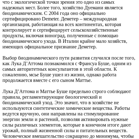
что с экологической точки зрения это одно из самых
надежных мест. Более того, хозяйство Дуемани является
биодинамическим. С 2004 года оно официально
сертифицировано Demeter. Деметер – международная
организация, работающая на всех континентах, которая
контролирует и сертифицирует сельскохозяйственные
продукты, включая виноград, полученные с помощью
биодинамического ухода. В Италии крайне мало хозяйств,
имеющих официальное признание Деметер.
Выбор биодинамического пути развития случился после того,
как Лука Д’Аттома познакомился с Франсуа Буше, одним из
самых авторитетных консультантов в этой области. К
сожалению, мсье Буше ушел из жизни, однако работа
продолжается вместе с его сыном Маттье.
Лука Д’Аттома и Маттье Буше предельно строго соблюдают
правила, регламентирующие биологический и
биодинамический уход. Это значит, что в хозяйстве не
используются синтетические химические вещества. Работы
ведутся вручную, они направлены на стимулирование
энергии земли и растений, позволяя активировать нужные
силы различных элементов, которые в конечном итоге дают
урожай, полный жизненной силы и питательных веществ.
Человеческое вмешательство сокращено до минимума, чтобы