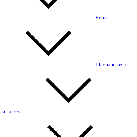
Вино
Шампанское и
игристое