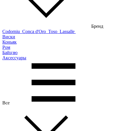
Бренд
Codorniu
Conca d'Oro
Toso
Lassalle
Виски
Коньяк
Ром
Байцзю
Аксессуары
Все