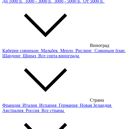
До 1000 р.
1000 - 3000 р.
3000 - 5000 р.
От 5000 р.
Виноград
Каберне совиньон
Мальбек
Мерло
Рислинг
Совиньон блан
Шардоне
Шираз
Все сорта винограда
Страна
Франция
Италия
Испания
Германия
Новая Зеландия
Австралия
Россия
Все страны