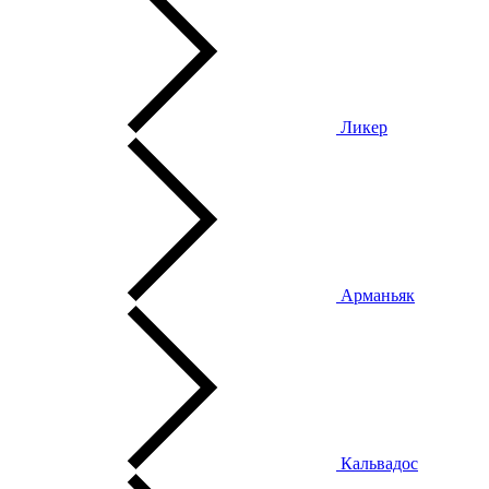
Ликер
Арманьяк
Кальвадос