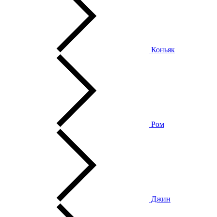
Коньяк
Ром
Джин