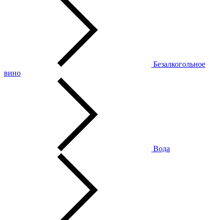
Безалкогольное
вино
Вода