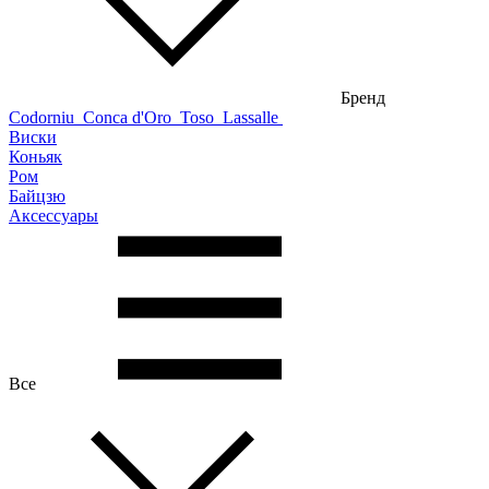
Бренд
Codorniu
Conca d'Oro
Toso
Lassalle
Виски
Коньяк
Ром
Байцзю
Аксессуары
Все