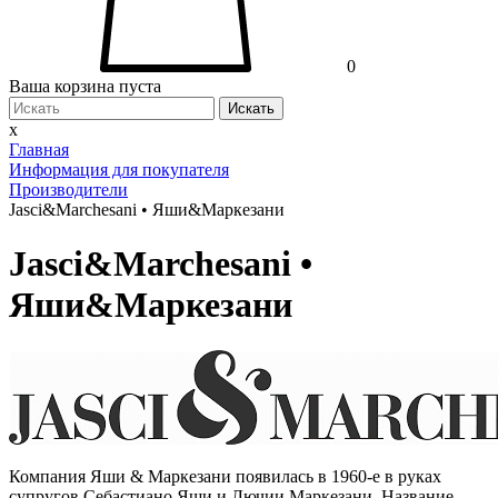
0
Ваша корзина пуста
Искать
x
Главная
Информация для покупателя
Производители
Jasci&Marchesani • Яши&Маркезани
Jasci&Marchesani •
Яши&Маркезани
Компания Яши & Маркезани появилась в 1960-е в руках
супругов Себастиано Яши и Лючии Маркезани. Название