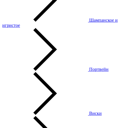
Шампанское и
игристое
Портвейн
Виски