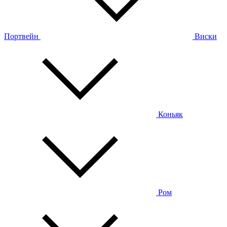
Портвейн
Виски
Коньяк
Ром