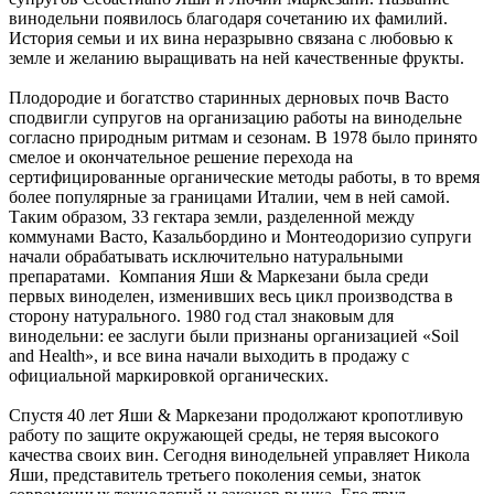
винодельни появилось благодаря сочетанию их фамилий.
История семьи и их вина неразрывно связана с любовью к
земле и желанию выращивать на ней качественные фрукты.
Плодородие и богатство старинных дерновых почв Васто
сподвигли супругов на организацию работы на винодельне
согласно природным ритмам и сезонам. В 1978 было принято
смелое и окончательное решение перехода на
сертифицированные органические методы работы, в то время
более популярные за границами Италии, чем в ней самой.
Таким образом, 33 гектара земли, разделенной между
коммунами Васто, Казальбордино и Монтеодоризио супруги
начали обрабатывать исключительно натуральными
препаратами. Компания Яши & Маркезани была среди
первых виноделен, изменивших весь цикл производства в
сторону натурального. 1980 год стал знаковым для
винодельни: ее заслуги были признаны организацией «Soil
and Health», и все вина начали выходить в продажу с
официальной маркировкой органических.
Спустя 40 лет Яши & Маркезани продолжают кропотливую
работу по защите окружающей среды, не теряя высокого
качества своих вин. Сегодня винодельней управляет Никола
Яши, представитель третьего поколения семьи, знаток