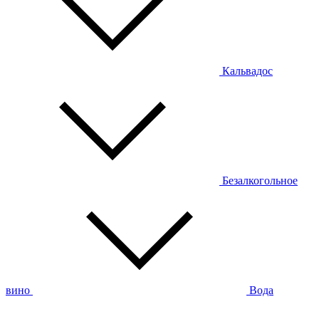
Кальвадос
Безалкогольное
вино
Вода