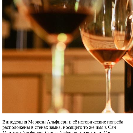
Винодельня Маркези Альфиери и её исторические погреба
расположены в стенах замка, носящего то же имя в Сан
Мартино Альфиери. Семья Алфиери, правители Сан