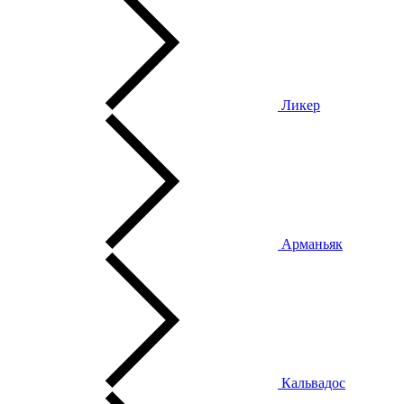
Ликер
Арманьяк
Кальвадос