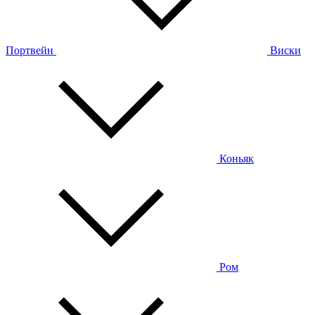
Портвейн
Виски
Коньяк
Ром