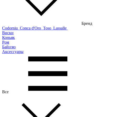
Бренд
Codorniu
Conca d'Oro
Toso
Lassalle
Виски
Коньяк
Ром
Байцзю
Аксессуары
Все