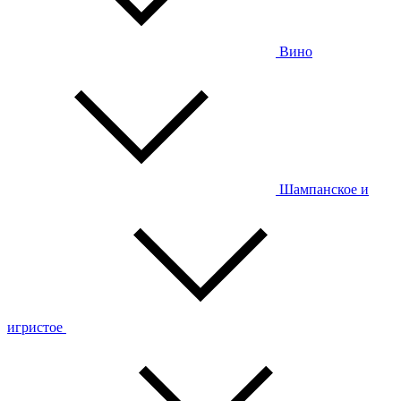
Вино
Шампанское и
игристое