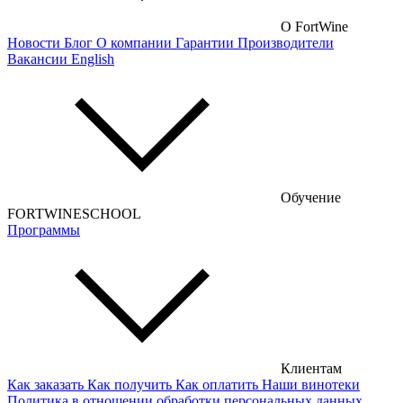
Российские вина
О FortWine
Новости
Блог
О компании
Гарантии
Производители
Чилийские вина
Вакансии
English
Турецкие вина
Португальские вина
Аргентинские вина
Венгерские вина
Обучение
Кипрские вина
FORTWINESCHOOL
Программы
Армянские вина
Американские вина
Грузинские вина
Сербские вина
Чешские вина
Клиентам
Как заказать
Как получить
Как оплатить
Наши винотеки
Сирийские вина
Политика в отношении обработки персональных данных