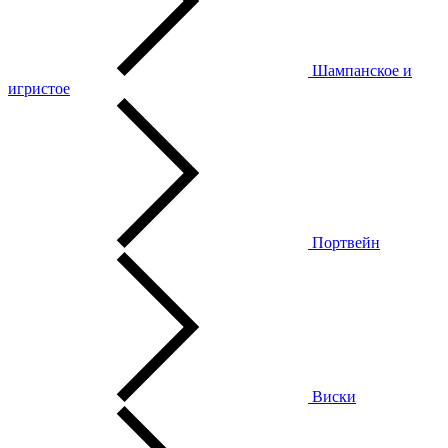
Шампанское и
игристое
Портвейн
Виски