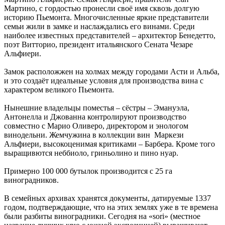
Мартино, с гордостью пронесли своё имя сквозь долгую
историю Пьемонта. Многочисленные яркие представители
семьи жили в замке и наслаждались его винами. Среди
наиболее известных представителей – архитектор Бенедетто,
поэт Витторио, президент итальянского Сената Чезаре
Альфиери.
Замок расположжен на холмах между городами Асти и Альба,
и это создаёт идеальные условия для производства вина с
характером великого Пьемонта.
Нынешние владельцы поместья – сёстры – Эмануэла,
Антонелла и Джованна контролируют производство
совместно с Марио Оливеро, директором и энологом
винодельни. Жемчужина в коллекции вин Маркези
Альфиери, высокоценимая критиками – Барбера. Кроме того
выращивются неббиоло, гриньолино и пино нуар.
Примерно 100 000 бутылок производится с 25 га
виноградников.
В семейных архивах хранятся документы, датируемые 1337
годом, подтверждающие, что на этих землях уже в те времена
были разбиты виноградники. Сегодня на «sori» (местное