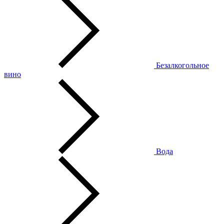
Безалкогольное
вино
Вода