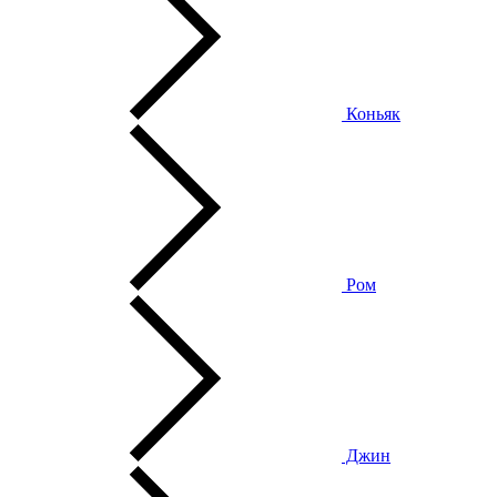
Коньяк
Ром
Джин