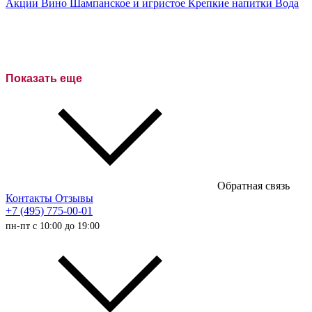
Акции
Вино
Шампанское и игристое
Крепкие напитки
Вода
Белые вина
Красные вина
Розовое вино
Показать еще
Сухие вина
Полусухие вина
Полусладкие вина
Сладкие вина
Обратная связь
Австралийские вина
Контакты
Отзывы
+7 (495) 775-00-01
Итальянские вина
пн-пт с 10:00 до 19:00
Испанские вина
Немецкие вина
Австрийские вина
Французские вина