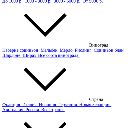
До 1000 р.
1000 - 3000 р.
3000 - 5000 р.
От 5000 р.
Виноград
Каберне совиньон
Мальбек
Мерло
Рислинг
Совиньон блан
Шардоне
Шираз
Все сорта винограда
Страна
Франция
Италия
Испания
Германия
Новая Зеландия
Австралия
Россия
Все страны