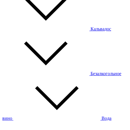
Кальвадос
Безалкогольное
вино
Вода