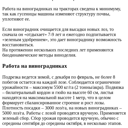
Работа на виноградниках на тракторах сведена к минимуму,
так как гусеницы машины изменяют структуру почвы,
уплотняют ее.
Если виноградник очищается для высадки новых лоз, то
сначала он «отдыхает» 7-9 лет и ежегодно подпитывается
«зеленым удобрением», это дает винограднику возможность
восстановиться.
На протяжении нескольких последних лет применяются
биодинамические методы виноделия.
Работа на виноградниках
Подрезка ведется зимой, с декабря по февраль, не более 8
побегов остается на каждой лозе. Соблюдается ограничение
урожайности – максимум 5500 кг/га (2 тонны/акра). Подвязка
– билатеральный кордон и гюйо на высоте 60 см, листья
находятся на максимальной высоте 1 метр, что в целом
формирует сбалансированное строение и рост лозы.
Плотность посадки – 3000 лоз/га, на новых виноградниках –
5000 лоз/га. Работы с лозой проводятся вручную. Применяется
зеленый сбор. Сбор урожая проводится вручную, обычно с
середины сентября до середины октября, в несколько этапов.