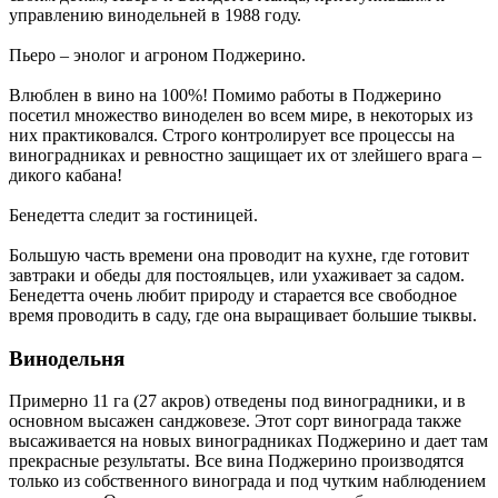
управлению винодельней в 1988 году.
Пьеро – энолог и агроном Поджерино.
Влюблен в вино на 100%! Помимо работы в Поджерино
посетил множество виноделен во всем мире, в некоторых из
них практиковался. Строго контролирует все процессы на
виноградниках и ревностно защищает их от злейшего врага –
дикого кабана!
Бенедетта следит за гостиницей.
Большую часть времени она проводит на кухне, где готовит
завтраки и обеды для постояльцев, или ухаживает за садом.
Бенедетта очень любит природу и старается все свободное
время проводить в саду, где она выращивает большие тыквы.
Винодельня
Примерно 11 га (27 акров) отведены под виноградники, и в
основном высажен санджовезе. Этот сорт винограда также
высаживается на новых виноградниках Поджерино и дает там
прекрасные результаты. Все вина Поджерино производятся
только из собственного винограда и под чутким наблюдением