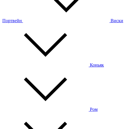
Портвейн
Виски
Коньяк
Ром