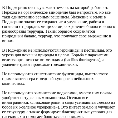
В Поджерино очень уважают землю, на которой работают.
Переход на органическое виноделие был непростым, но все-
таки единственно верным решением. Уважение к земле в
Поджерино значит ее сохранение и улучшение, работа в
согласии с природными циклами, сохранение биологического
разнообразия терруара. Таким образом сохраняется
природный баланс, терруар, что получает свое выражение в
винах.
В Поджерино не используются гербициды и пестициды, это
угроза для почвы и природы в целом. Борьба с паразитами
ведется органическими методами (bacillus thuringensis), а
удаление травы происходит механически.
Не используются синтетические фунгициды, вместо этого
применяются сера и медный купорос в небольших
количествах.
Не используются химические подкормки, вместо них почвы
удобряют натуральным компостом. Осенью все
виноградники, оливковые рощи и сады усеиваются смесью из
бобовых («зеленое удобрение»). Это питает землю и улучшает
ее структуру, а также формирует благоприятные условия для
насекомых и помогает бороться с сорняками.