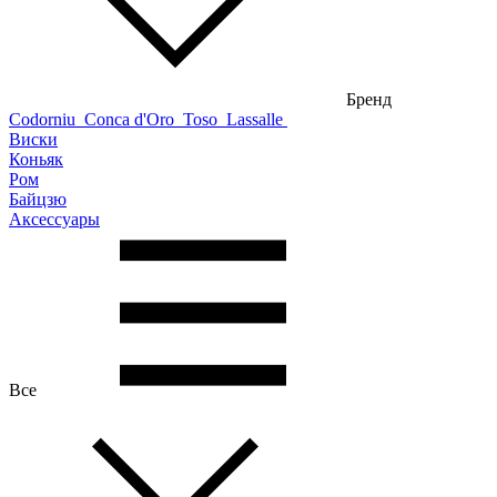
Бренд
Codorniu
Conca d'Oro
Toso
Lassalle
Виски
Коньяк
Ром
Байцзю
Аксессуары
Все