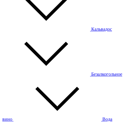
Кальвадос
Безалкогольное
вино
Вода