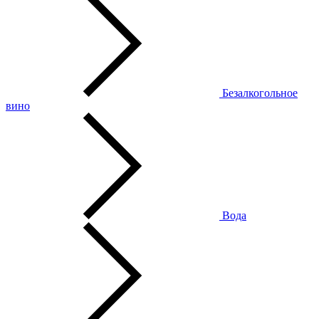
Безалкогольное
вино
Вода