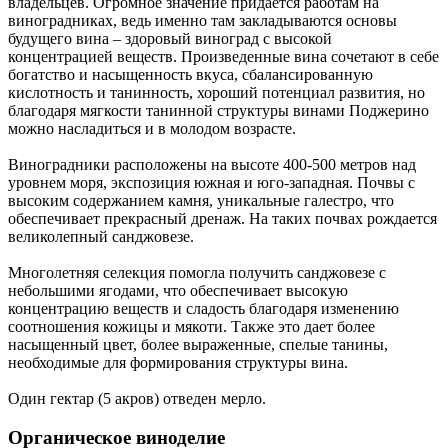
владельцев. Огромное значение придается работам на
виноградниках, ведь именно там закладываются основы
будущего вина – здоровый виноград с высокой
концентрацией веществ. Произведенные вина сочетают в себе
богатство и насыщенность вкуса, сбалансированную
кислотность и танинность, хороший потенциал развития, но
благодаря мягкости танинной структуры винами Поджерино
можно насладиться и в молодом возрасте.
Виноградники расположены на высоте 400-500 метров над
уровнем моря, экспозиция южная и юго-западная. Почвы с
высоким содержанием камня, уникальные галестро, что
обеспечивает прекрасный дренаж. На таких почвах рождается
великолепный санджовезе.
Многолетняя селекция помогла получить санджовезе с
небольшими ягодами, что обеспечивает высокую
концентрацию веществ и сладость благодаря изменению
соотношения кожицы и мякоти. Также это дает более
насыщенный цвет, более выраженные, спелые танины,
необходимые для формирования структуры вина.
Один гектар (5 акров) отведен мерло.
Органическое виноделие