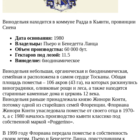
Винодельня находится в коммуне Радда в Кьянти, провинции
Сиена
Дата основания:
1980
Владельцы:
Пьеро и Бенедетта Ланца
Объем производства:
60 000 бут.
Гектаров под лозой:
11.5
Виноделие:
биодинамическое
Винодельня небольшая, органическая и биодинамическая,
семейная и расположена в самом сердце Тосканы. Общая
площадь поместья – 106 акров (43 га), на которых раскинулись
виноградники, оливковые рощи и леса, а также находятся
старинные каменные дома и церковь 12 века.
Винодельня раньше принадлежала князю Жинори Конти,
потомку одной из старейших семей Флоренции. Флориана
Жинори Конти унаследовала поместье от своего отца в 1970-
х, а с 1980 началось производство кьянти классико под
собственной маркой «Poggerino».
В 1999 году Флориана передала поместье в собственность
своим детям, Пьеро и Бенедетте Ланца, приступившим к