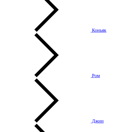
Коньяк
Ром
Джин