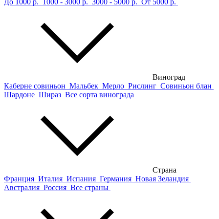
До 1000 р.
1000 - 3000 р.
3000 - 5000 р.
От 5000 р.
Виноград
Каберне совиньон
Мальбек
Мерло
Рислинг
Совиньон блан
Шардоне
Шираз
Все сорта винограда
Страна
Франция
Италия
Испания
Германия
Новая Зеландия
Австралия
Россия
Все страны