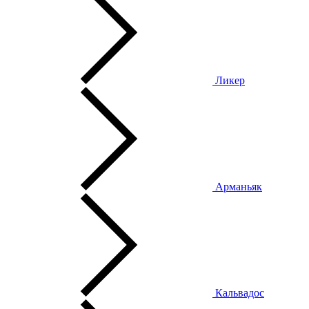
Ликер
Арманьяк
Кальвадос