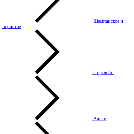
Шампанское и
игристое
Портвейн
Виски