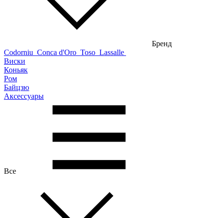
Бренд
Codorniu
Conca d'Oro
Toso
Lassalle
Виски
Коньяк
Ром
Байцзю
Аксессуары
Все