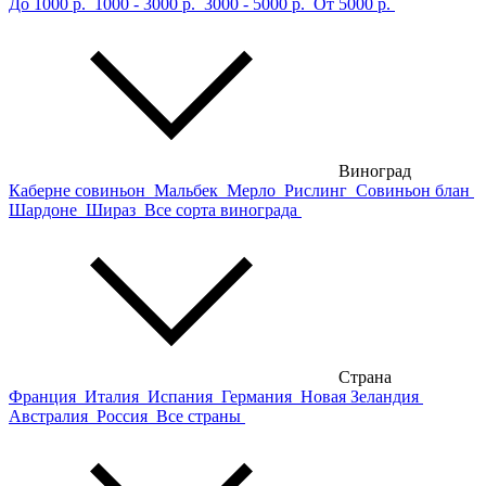
До 1000 р.
1000 - 3000 р.
3000 - 5000 р.
От 5000 р.
Виноград
Каберне совиньон
Мальбек
Мерло
Рислинг
Совиньон блан
Шардоне
Шираз
Все сорта винограда
Страна
Франция
Италия
Испания
Германия
Новая Зеландия
Австралия
Россия
Все страны