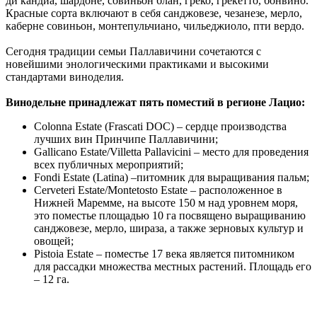
ди кандиа, шардоне, совиньон блан, греко, грекетто, бонвино.
Красные сорта включают в себя санджовезе, чезанезе, мерло,
каберне совиньон, монтепульчиано, чильеджиоло, пти вердо.
Сегодня традиции семьи Паллавичини сочетаются с
новейшими энологическими практиками и высокими
стандартами виноделия.
Винодельне принадлежат пять поместий в регионе Лацио:
Colonna Estate (Frascati DOC) – сердце производства
лучших вин Принчипе Паллавичини;
Gallicano Estate/Villetta Pallavicini – место для проведения
всех публичных мероприятий;
Fondi Estate (Latina) –питомник для выращивания пальм;
Cerveteri Estate/Montetosto Estate – расположенное в
Нижней Маремме, на высоте 150 м над уровнем моря,
это поместье площадью 10 га посвящено выращиванию
санджовезе, мерло, шираза, а также зерновых культур и
овощей;
Pistoia Estate – поместье 17 века является питомником
для рассадки множества местных растений. Площадь его
– 12 га.