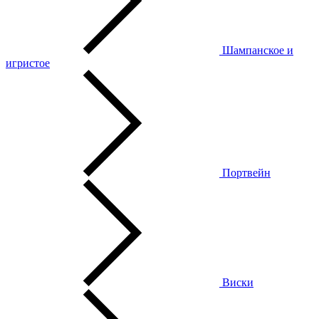
Шампанское и
игристое
Портвейн
Виски