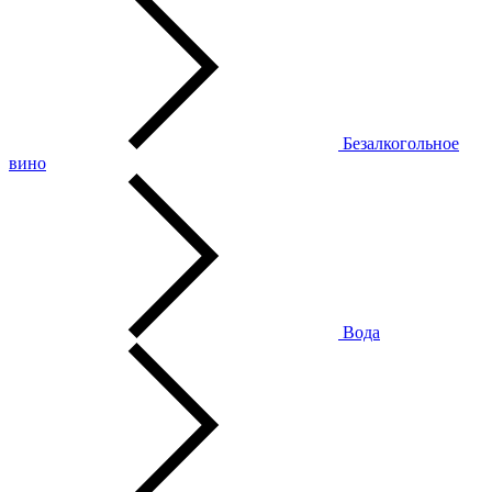
Безалкогольное
вино
Вода