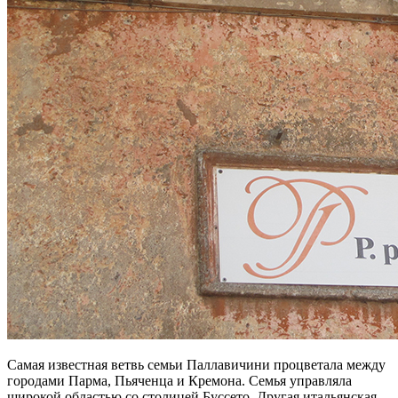
Самая известная ветвь семьи Паллавичини процветала между
городами Парма, Пьяченца и Кремона. Семья управляла
широкой областью со столицей Буссето. Другая итальянская