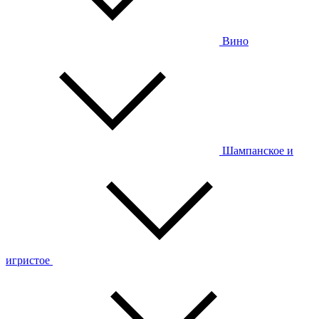
Вино
Шампанское и
игристое