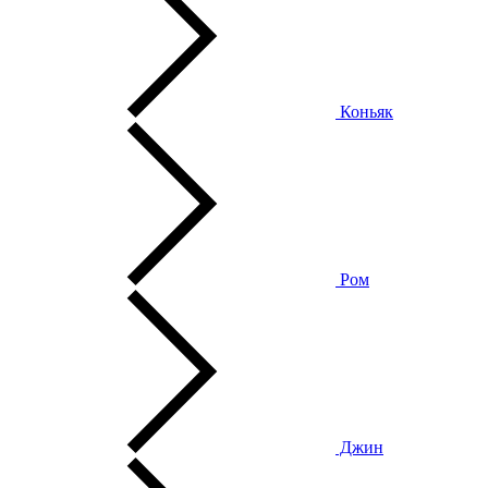
Коньяк
Ром
Джин