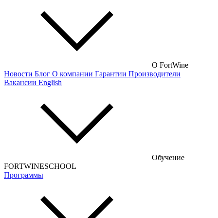
Немецкие вина
Австрийские вина
Французские вина
Российские вина
О FortWine
Новости
Блог
О компании
Гарантии
Производители
Чилийские вина
Вакансии
English
Турецкие вина
Португальские вина
Аргентинские вина
Венгерские вина
Обучение
Кипрские вина
FORTWINESCHOOL
Программы
Армянские вина
Американские вина
Грузинские вина