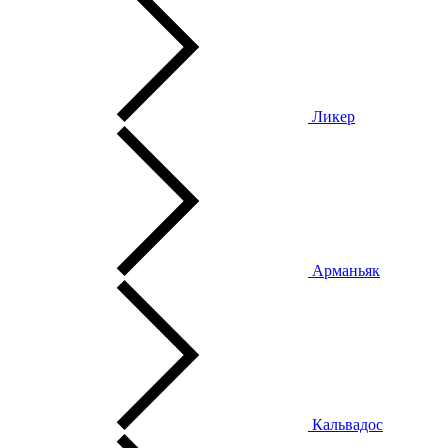
Ликер
Арманьяк
Кальвадос