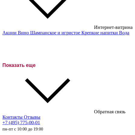
Интернет-витрина
Акции
Вино
Шампанское и игристое
Крепкие напитки
Вода
Белые вина
Красные вина
Розовое вино
Показать еще
Сухие вина
Полусухие вина
Полусладкие вина
Сладкие вина
Обратная связь
Австралийские вина
Контакты
Отзывы
+7 (495) 775-00-01
Итальянские вина
пн-пт с 10:00 до 19:00
Испанские вина