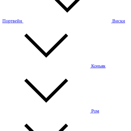
Портвейн
Виски
Коньяк
Ром