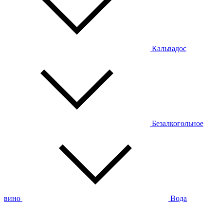
Кальвадос
Безалкогольное
вино
Вода