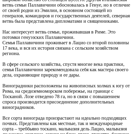
ветвь семьи Паллавичини обосновалась в Генуе, но в отличие
от своей родни из Эмилии, в основном состоящей из
генералов, командиров и государственных деятелей, северная
ветвь была представлена дипломатами и священниками.
Нас интересует ветвь семьи, проживавшая в Риме. Это
потомки генуэзских Паллавичини.
Семья Паллавичини проживает в Лацио со второй половины
17 века, и вся их история связана с сельским хозяйством
региона.
В сфере сельского хозяйства, спустя многие века практики,
семья Паллавичини зарекомендовала себя как мастера своего
дела, охраняющие природу и ее дары.
Виноградники расположены на живописных холмах к югу от
Рима, на средиземноморском побережье, на границе с
Тосканой. Лозе отведено 78 га, но в связи с повышением
спроса производится присоединение дополнительных
виноградников.
Все сорта винограда произрастают на идеально подходящих
почвах. Представлены как местные, так и международные
сорта – треббьяно тоскано, мальвазия дель Лацио, мальвазия