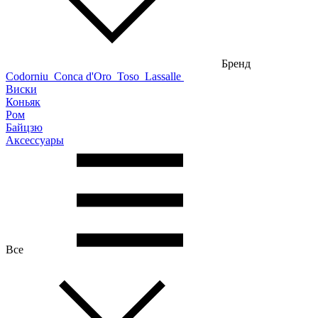
Бренд
Codorniu
Conca d'Oro
Toso
Lassalle
Виски
Коньяк
Ром
Байцзю
Аксессуары
Все