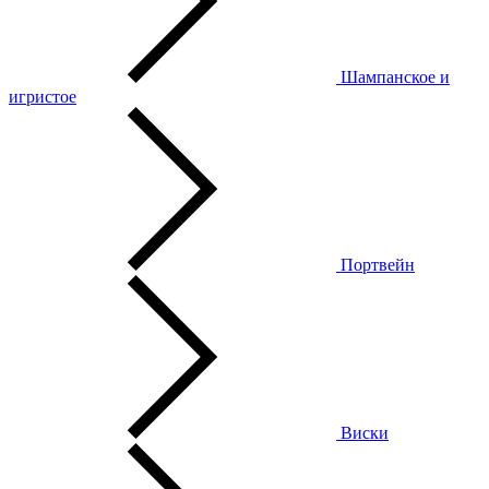
Шампанское и
игристое
Портвейн
Виски