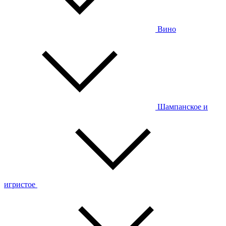
Вино
Шампанское и
игристое