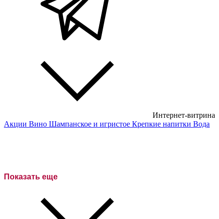
Интернет-витрина
Акции
Вино
Шампанское и игристое
Крепкие напитки
Вода
Белые вина
Красные вина
Розовое вино
Показать еще
Сухие вина
Полусухие вина