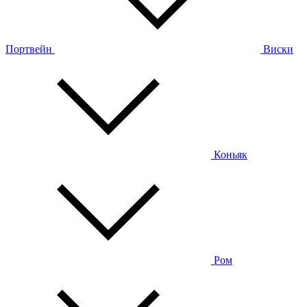
Портвейн
Виски
Коньяк
Ром