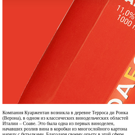
Компания Куаржентан возникла в деревне Терроса ди Ронка
(Верона), в одном из классических винодельческих областей
Италии – Соаве. Это была одна из первых виноделен,
начавших розлив вина в коробки из многослойного картона
наряду с бутылками. Благодаря своему опыту в этой сфере