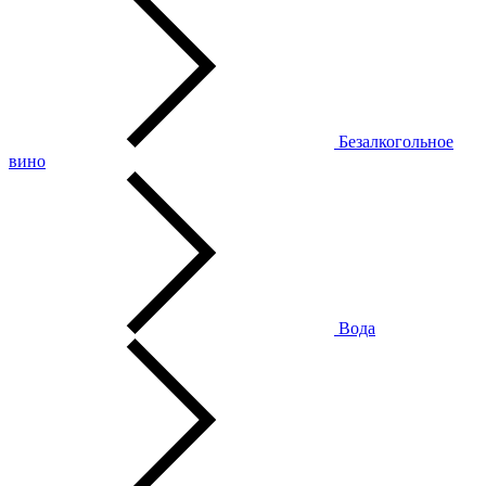
Безалкогольное
вино
Вода