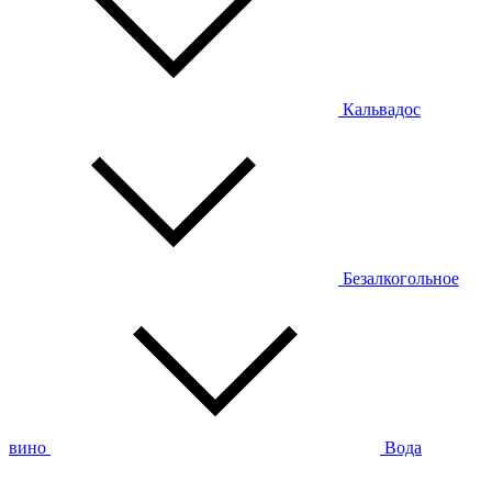
Кальвадос
Безалкогольное
вино
Вода