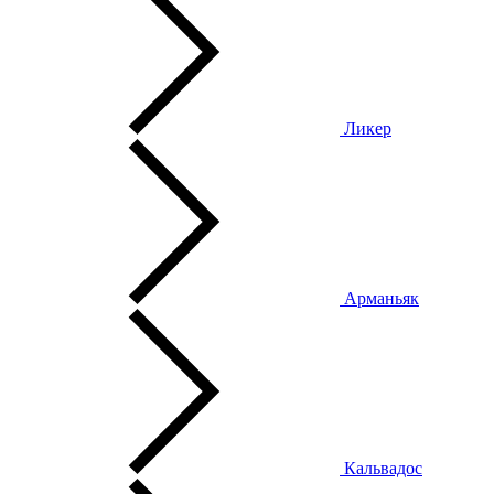
Ликер
Арманьяк
Кальвадос