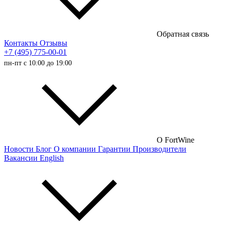
Полусладкие вина
Сладкие вина
Обратная связь
Австралийские вина
Контакты
Отзывы
+7 (495) 775-00-01
Итальянские вина
пн-пт с 10:00 до 19:00
Испанские вина
Немецкие вина
Австрийские вина
Французские вина
Российские вина
О FortWine
Новости
Блог
О компании
Гарантии
Производители
Чилийские вина
Вакансии
English
Турецкие вина
Португальские вина
Аргентинские вина
Венгерские вина