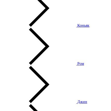
Коньяк
Ром
Джин