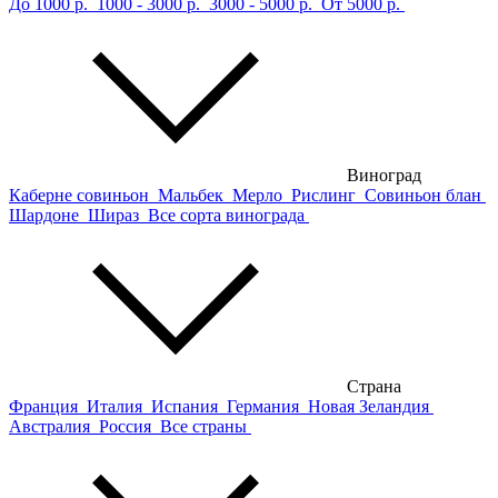
До 1000 р.
1000 - 3000 р.
3000 - 5000 р.
От 5000 р.
Виноград
Каберне совиньон
Мальбек
Мерло
Рислинг
Совиньон блан
Шардоне
Шираз
Все сорта винограда
Страна
Франция
Италия
Испания
Германия
Новая Зеландия
Австралия
Россия
Все страны