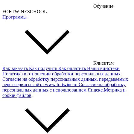
Обучение
Кипрские вина
FORTWINESCHOOL
Программы
Армянские вина
Американские вина
Грузинские вина
Сербские вина
Чешские вина
Клиентам
Как заказать
Как получить
Как оплатить
Наши винотеки
Сирийские вина
Политика в отношении обработки персональных данных
Согласие на обработку персональных данных, передаваемых
через сервисы сайта www.fortwine.ru
Согласие на обработку
персональных данных с использованием Яндекс.Метрика и
cookie-файлов