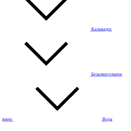
Кальвадос
Безалкогольное
вино
Вода