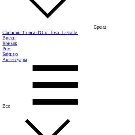
Бренд
Codorniu
Conca d'Oro
Toso
Lassalle
Виски
Коньяк
Ром
Байцзю
Аксессуары
Все