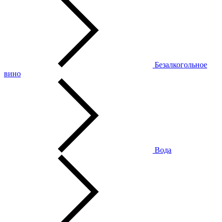
Безалкогольное
вино
Вода