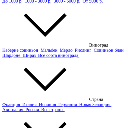
До 1000 р.
1000 - 3000 р.
3000 - 5000 р.
От 5000 р.
Виноград
Каберне совиньон
Мальбек
Мерло
Рислинг
Совиньон блан
Шардоне
Шираз
Все сорта винограда
Страна
Франция
Италия
Испания
Германия
Новая Зеландия
Австралия
Россия
Все страны