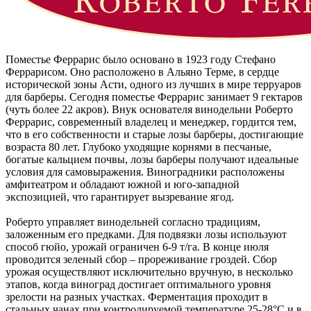
Поместье Феррарис было основано в 1923 году Стефано
Феррарисом. Оно расположено в Альяно Терме, в сердце
исторической зоны Асти, одного из лучших в мире терруаров
для барберы. Сегодня поместье Феррарис занимает 9 гектаров
(чуть более 22 акров). Внук основателя винодельни Роберто
Феррарис, современный владелец и менеджер, гордится тем,
что в его собственности и старые лозы барберы, достигающие
возраста 80 лет. Глубоко уходящие корнями в песчаные,
богатые кальцием почвы, лозы барберы получают идеальные
условия для самовыражения. Виноградники расположены
амфитеатром и обладают южной и юго-западной
экспозицией, что гарантирует вызревание ягод.
Роберто управляет винодельней согласно традициям,
заложенным его предками. Для подвязки лозы используют
способ гюйо, урожай ограничен 6-9 т/га. В конце июля
проводится зеленый сбор – прореживание гроздей. Сбор
урожая осуществляют исключительно вручную, в несколько
этапов, когда виноград достигает оптимального уровня
зрелости на разных участках. Ферментация проходит в
стальных чанах при контролируемой температуре 25-28°С и в