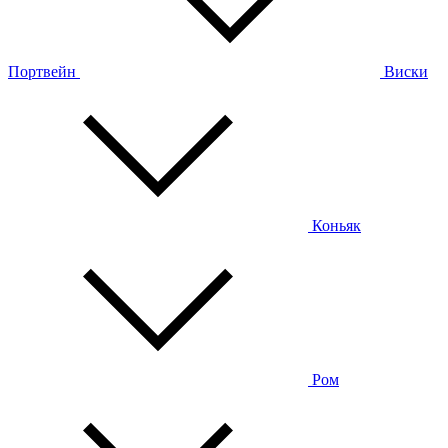
Портвейн
Виски
Коньяк
Ром