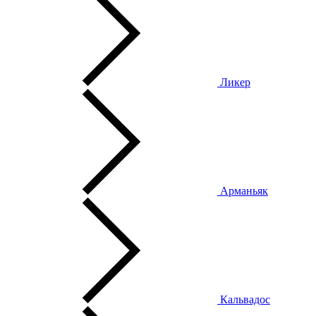
Ликер
Арманьяк
Кальвадос