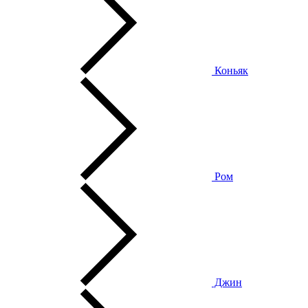
Коньяк
Ром
Джин