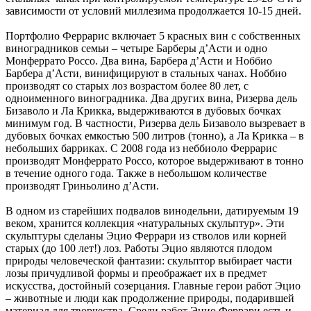
зависимости от условий миллезима продолжается 10-15 дней.
Портфолио Феррарис включает 5 красных вин с собственных
виноградников семьи – четыре Барберы д’Асти и одно
Монферрато Россо. Два вина, Барбера д’Асти и Ноббио
Барбера д’Асти, винифицируют в стальных чанах. Ноббио
производят со старых лоз возрастом более 80 лет, с
одноименного виноградника. Два других вина, Ризерва дель
Бизаволо и Ла Крикка, выдерживаются в дубовых бочках
минимум год. В частности, Ризерва дель Бизаволо вызревает в
дубовых бочках емкостью 500 литров (тонно), а Ла Крикка – в
небольших барриках. С 2008 года из неббиоло Феррарис
производят Монферрато Россо, которое выдерживают в тонно
в течение одного года. Также в небольшом количестве
производят Гриньолино д’Асти.
В одном из старейших подвалов винодельни, датируемым 19
веком, хранится коллекция «натуральных скульптур». Эти
скульптуры сделаны Эцио Феррари из стволов или корней
старых (до 100 лет!) лоз. Работы Эцио являются плодом
природы человеческой фантазии: скульптор выбирает части
лозы причудливой формы и преображает их в предмет
искусства, достойный созерцания. Главные герои работ Эцио
– животные и люди как продолжение природы, подарившей
материал для творчества. Среди работ Эцио Феррари есть и