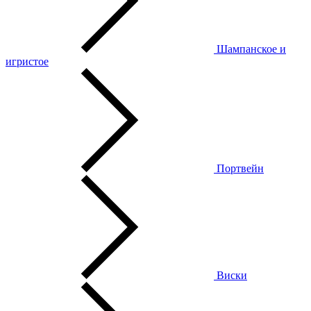
Шампанское и
игристое
Портвейн
Виски