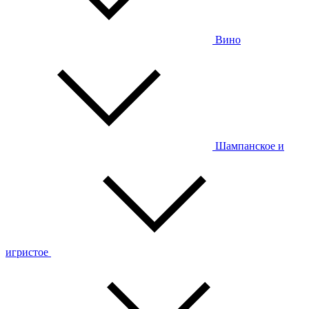
Вино
Шампанское и
игристое